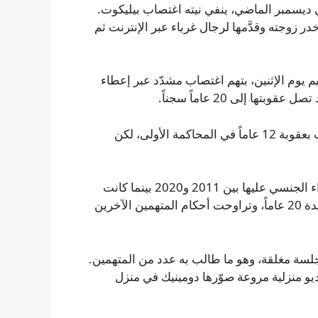
ديسمبر الماضي، ينفي نيته اغتصاب بيليكوت.
 زوجته وقدَّمها لرجال غرباء عبر الإنترنت ثم
اماً يمثل أمام محكمة نيم يوم الإثنين، بتهم اغتصاب مشدّد عبر إعطاء
 إلى 20 عاماً سجناً.
لا يزال دوغان طليقاً بانتظار صدور الحكم. وكان الادعاء طالب بعقوبة 12 عاماً في المحاكمة الأولى، لكن
في الإجراءات الأصلية أُدين دومينيك و50 رجلاً آخرين بالاعتداء الجنسي عليها بين 2011 و2020 بينما كانت
تحت تأثير مواد كيميائية. أُسدل حكم السجن على دومينيك لمدة 20 عاماً، وتراوحت أحكام المتهمين الآخرين
جلسة مغلقة، وهو ما طالب به عدد من المتهمين.
و منزلية مروعة صوّرها دومينيك في منزل