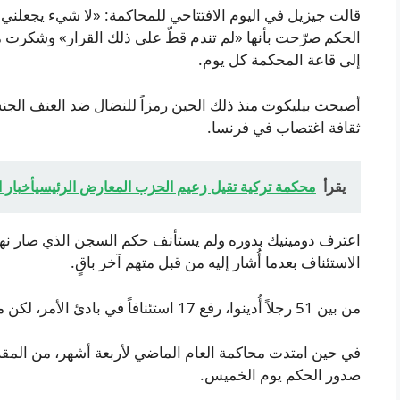
قالت جيزيل في اليوم الافتتاحي للمحاكمة: «لا شيء يجعلني 
الحكم صرّحت بأنها «لم تندم قطّ على ذلك القرار» وشكرت من
إلى قاعة المحكمة كل يوم.
أصبحت بيليكوت منذ ذلك الحين رمزاً للنضال ضد العنف ال
ثقافة اغتصاب في فرنسا.
يقرأ
محكمة تركية تقيل زعيم الحزب المعارض الرئيسيأخبار 
اعترف دومينيك بدوره ولم يستأنف حكم السجن الذي صار نهائي
الاستئناف بعدما أُشار إليه من قبل متهم آخر باقٍ.
من بين 51 رجلاً أُدينوا، رفع 17 استئنافاً في بادئ الأمر، لكن معظمهم تراجعوا ولم يواصل سوى دوغان الطعن.
في حين امتدت محاكمة العام الماضي لأربعة أشهر، من المقرر أ
صدور الحكم يوم الخميس.