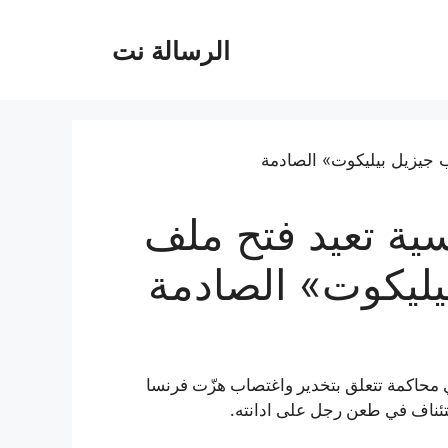
الرسالة نت
ية تعيد فتح ملف
ليكوت» الصادمة
ي محاكمة تتعلق بتخدير واغتصاب هزّت فرنسا
تئناف في طعن رجل على ادانته.