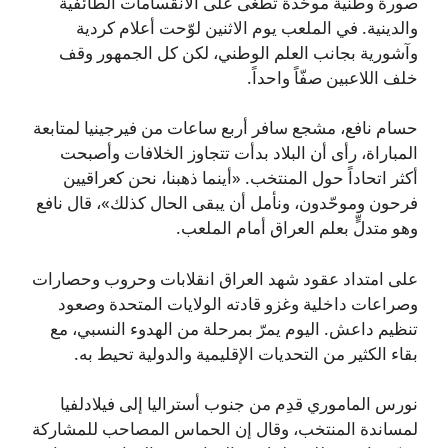
صورة وطنية موحّدة تطغى على الانقسامات الطائفية
والدينية. في الملعب يوم الاثنين لوّحت أعلام كردية
وآشورية بجانب العلم الوطني، لكن كل الجمهور وقف
خلف اللاعبين صفّاً واحداً.
حسام نافع، مشجع سافر أربع ساعات من فيرجينيا لمتابعة
المباراة، رأى أن البلاد بدأت تتجاوز الخلافات وأصبحت
أكثر اتحاداً حول المنتخب. «أينما ذهبنا، نحن كعراقيين
فرحون وموحّدون، ونأمل أن يبقى الحال كذلك»، قال نافع
وهو متدلٍّ بعلم العراق أمام الملعب.
على امتداد عقود شهد العراق انقلابات وحروب وحصارات
وصراعات داخلية وغزو قادته الولايات المتحدة وصعود
تنظيم داعش. اليوم يمرّ بمرحلة من الهدوء النسبي، مع
بقاء الكثير من التحديات الإقليمية والدولية تحيط به.
نورس الماموري قدِم من جنوب أستراليا إلى فيلادلفيا
لمساندة المنتخب، وقال إن الحماس المصاحب للمشاركة