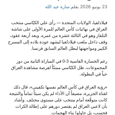
23 يونيو 2026
بقلم
سارة عبد الله
فيلادلفيا، الولايات المتحدة — رأى علي الكبّاسي منتخب
العراق في نهائيات كأس العالم للمرة الأولى على شاشة
التلفاز وهو في الثالثة عشرة من عمره. وبعد أربعة عقود،
وقف داخل ملعب فيلادلفيا ليشهد عودة بلاده إلى المسرح
الكبير ومواجهتها لبطل العالم السابق فرنسا.
رغم الخسارة القاسية 3-0 في المباراة الثانية من دور
المجموعات، ظل الكبّاسي ممتنّاً لفرصة مشاهدة العراق
حياً في البطولة.
«رؤية العراق في كأس العالم نفسها تكفيني»، قال ذلك
لقناة الجزيرة، مضيفاً أن الأداء لم يكن سيئاً تماماً والنتيجة
كانت متوقّعة أمام منتخب على مستوى مختلف. وأشاد
بأن لاعبي العراق لم يقتصر دورهم على إطالة الكرات
فحسب، بل حاولوا بناء الهجمات.