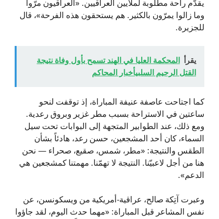
يقدّم راحة مطلوبة لملايين العراقيين. «العراقيون مرّوا
وما زالوا يمرّون بالكثير. هم يستحقون هذه الفرحة»، قال
للجزيرة.
يقرأ
المحكمة العليا في الهند تسمح بأول وفاة نتيجة
القتل الرحيم السلبيأخبار المحاكم
كما اجتاحت عاصفة عنيفة المباراة، إذ توقفت لنحو
ساعتين في الاستراحة بسبب مطر غزير وبروق رعدية.
ومع ذلك، عند الطوابير المتجهة إلى البوابات تحت سيل
السماء، كان أحد المشجعين، حسن رعد، هادئاً بشأن
الطقس والنتيجة: «مطر، شمس، صقيع، صحراء — نحن
هنا من أجل لاعبيّنا. النتيجة لا تهمّنا. مهمتنا كمشجعين هي
الدعم».
وعبرت آتِكة صالح، عراقية-أمريكية من ويسكونسن، عن
نفس المشاعر قبل المباراة: «مهما حدث اليوم، لقد جاؤوا