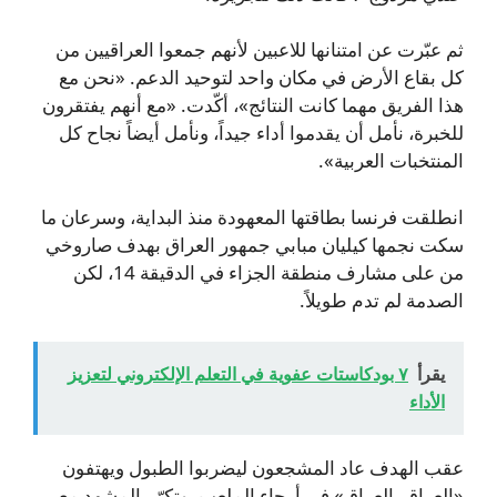
ثم عبّرت عن امتنانها للاعبين لأنهم جمعوا العراقيين من
كل بقاع الأرض في مكان واحد لتوحيد الدعم. «نحن مع
هذا الفريق مهما كانت النتائج»، أكّدت. «مع أنهم يفتقرون
للخبرة، نأمل أن يقدموا أداء جيداً، ونأمل أيضاً نجاح كل
المنتخبات العربية».
انطلقت فرنسا بطاقتها المعهودة منذ البداية، وسرعان ما
سكت نجمها كيليان مبابي جمهور العراق بهدف صاروخي
من على مشارف منطقة الجزاء في الدقيقة 14، لكن
الصدمة لم تدم طويلاً.
يقرأ
٧ بودكاستات عفوية في التعلم الإلكتروني لتعزيز
الأداء
عقب الهدف عاد المشجعون ليضربوا الطبول ويهتفون
«العراق، العراق» في أرجاء الملعب. وتكرّر المشهد مع