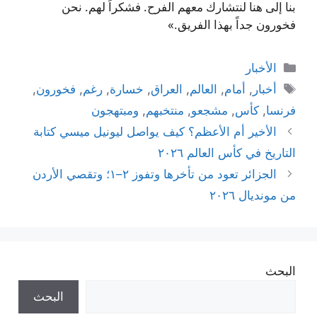
بنا إلى هنا لنتشارك معهم الفرح. فشكراً لهم. نحن
فخورون جداً بهذا الفريق.»
التصنيفات
الأخبار
الوسوم
أخبار
,
أمام
,
العالم
,
العراق
,
خسارة
,
رغم
,
فخورون
,
فرنسا
,
كأس
,
مشجعو
,
منتخبهم
,
ومبتهجون
الأخير أم الأعظم؟ كيف يواصل ليونيل ميسي كتابة
التاريخ في كأس العالم ٢٠٢٦
الجزائر تعود من تأخرها وتفوز ٢–١؛ وتقصي الأردن
من مونديال ٢٠٢٦
البحث
البحث