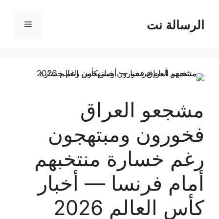
نتقل
لى
الرسالة نت
القائمة
لمحتوى
مشجعو العراق
فخورون ومبتهجون
رغم خسارة منتخبهم
أمام فرنسا — أخبار
كأس العالم 2026