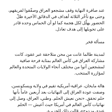
عند صافرة النهاية وقف مشجعو العراق وصفّقوا لفريقهم،
وحتى مع تأخّر الثلاثة أهداف في الدقائق الأخيرة ظلّ
الحضور يهلّل لكل هجمة كما لو أن الحماس وحده قادر
على تحويلها إلى هدف تعادل.
مسألة فخر
لمدينة طالما عانت من محن متلاحقة عبر عقود، كانت
مشاركة العراق في كأس العالم بمثابة فرحة صافية
لمشجعين أتوا من مختلف أنحاء الولايات المتحدة والعالم
لمؤازرة المنتخب.
هالة مايخان، عراقية-أمريكية تقيم في ولاية ويسكونسن،
وصفت عودة العراق إلى النهائيات بعد أربعين عاماً بأنها
حلم تحقق. «نحن نعيش الحلم. وطني، العراق، وصل إلى
نهائيات كأس العالم في أمريكا حيث أعيش — الحلم
عندي مزدوج»، قالت ذلك للجزيرة.