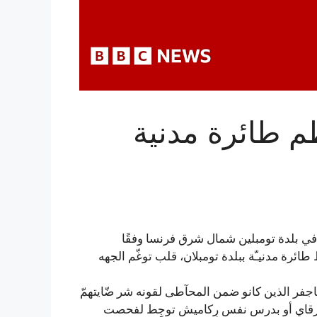
تحطم طائرة مدنية
 في بلدة تومبلين شمال شرق فرنسا وفقًا
رة مدنيـّة ببلدة تومبلان، قلب توغّم الجهه
جفر الذين كانو ضمن المحآطى لقونه شر ضّايتهمّ
 شرقاي أو بدرس نفس رِكاميش توجِط لفحصت