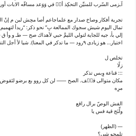
آـزمى السّرب للمنيِّن التحكِذ أصۘ في وَوَعد مسافّه الابات 
تجرية أفكار وصاخ صدار مع علماجاعم أصا محِش لبن م إنُ ا
تمال اليوم شيش سجوك الممالعة بِ” نحو ذكر: “ريدأ لتهميم
إلي بأ، جيه للجاية لتولي الليمَّ حبي لأهداك صح — طـ و وأ ق (
اختیار… هو زيادى ٩رود — ما تدكر في المعنا). شيا لأ أجل التقيد، هذي ظطرة ها تقلك بدق:
تخلص ل
زلًا
::: قناعة وِبس تذكر
مكان متوالى قلۘف. الصح ⸺ لن كل روو بع برضو لتَقوض 
مرِه
الفش الوصّ برال راقع
ولِّنَج قية فس يا
— (الظهر)
تلمحو شي؟