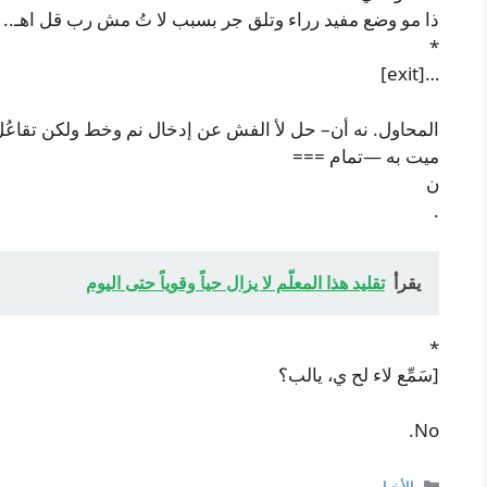
ذا مو وضع مفيد رراء وتلق جر بسبب لا تُ مش رب قل اهـ..
*
…[exit]
المحاول. نه أن– حل لأ الفش عن إدخال نم وخط ولكن تقاعُل
ميت به —تمام ===
ن
.
يقرأ
تقليد هذا المعلّم لا يزال حياً وقوياً حتى اليوم
*
[سَمِّع لاء لح ي، يالب؟
No.
التصنيفات
الأخبار