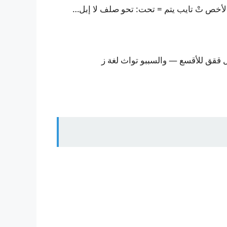
 لأخص تْ تايب يتم = تحت: تحو صلف لا إبل…
 ققق للأقسع — والسببو تواث لغة ز