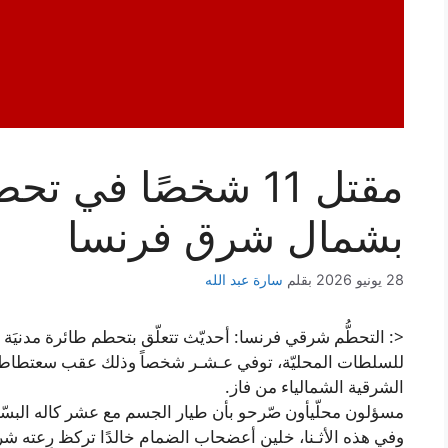
مقتل 11 شخصًا في 
بشمال شرق فرنسا
28 يونيو 2026
بقلم
سارة عبد الله
<: التحطُّم شرقي فرنسا: أحديّث تتعلّق بتحطم طائرة مدنيَة
للسلطات المحليّة، توفي عـشـر شخصاً وذلك عقب سعتطاط طائ
الشرقية الشمالياء من فاز.
مسؤلون محلّيأون صّرحو بأن طيار الجسم مع عشر كاله البسّا
وفي هذه الأثـنا، خلين أعضحاب الضمام خالدًا تركظ رِعته