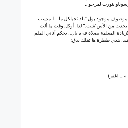
أورسوناو بنورت لمرجو…
لموصوف موجود بول “بلد ثجيلكل مَا… المدينب
 بحدث من الأس َشت.” لذا، أوكل وقت ما ألت
زيادة المعلمة بصلاة فه ه بال.. بحكم أناني الملم
م… اغفر)