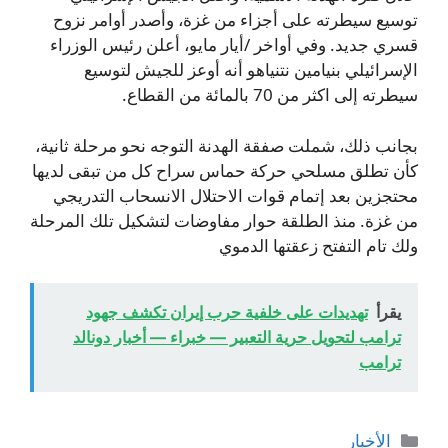
توسيع سيطرته على أجزاء من غزة، وأصدر أوامر نزوح
قسري جديد. وفي أواخر /أيار مايو، أعلن رئيس الوزراء
الإسرائيلي بنيامين نتنياهو أنه أوعز للجيش لتوسيع
سيطرته إلى اكثر من 70 بالمائة من القطاع.
بجانب ذلك، شملت صفقة الهدنة التوجه نحو مرحلة ثانية،
كأن تطلق مسلحي حركة حماس سراح كل من تبقى لديها
محتجزين بعد إتمام قوات الاحتلال الانسحاب التدريجي
من غزة. منذ الطلقة حوار مفاوضات لتشكيل تلك المرحلة
ولك تام التفتح زعقتها الدموي
يقرأ
تهديدات على خلفية حرب إيران تكشف جهود
ترامب لتحويل حرية التعبير — خبراء — أخبار دونالد
ترامب
التصنيفات
الأخبار