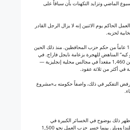
سبوع الماضي وتزايد التكهنات بأن سباقاً على
الحاكم يوم الاثنين إنه لا يزال الرجل القادر
ابية لحزبه.
تولى حزب العمل السلطة في يوليو 2024 بانتصار مدوٍ بعد 14 عاماً من حكم حزب المحافظين. منذ ذلك الحين
كيه” المناهض للهجرة بزعامة نايجل فاراج. في
الانتخابات المحلية الأسبوع الماضي خسر حزب العمل أكثر من 1,460 مقعداً في مجالس محلية إنجليزية —
ي أكثر من ثلاثة عقود.
ن رفض التفكير في ذلك، واصفاً حكومته بـ«مشروع
ء.
ظهر ذلك بوضوح في الخسائر الكبيرة في
الانتخابات المحلية الإنجليزية والتصويتات البرلمانية في إسكتلندا وويلز. بينما خسر حزب العمل نحو 1,500