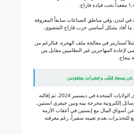
في لندن، وفي مناطق الصناعات سابقاً المعروفة
، ما أفاد بشكل أساسي حزب فاراج الشعبوي.
شلاً لستارمر في معالجة ملف الهجرة. فبالرغم من
ي لإعادة المهاجرين غير النظاميين مقابل من
 بنجاح.
يقل عن سبعة قتلى وعشرات مفقودين
كما تصاعدت الضغوط بسبب تعيين بيتر ماندلسون سفيراً لدى الولايات المتحدة في ديسمبر 2024، ثم إقالته
ائل إلكترونية محرجة بينه وبين جيفري ابستين.
ن أسواق المال مع إبستين في أعقاب الأزمة
ستارمر بأنه لم يستمع للتحذيرات بعدم تعيينه سفيراً، رغم معرفته