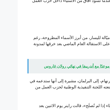
 عندما تسود آفاق من الاستياء داخل حزب العمل
ية ميّالة لليسار، من أبرز الأسماء المطروحة، رغم
 على الاستقالة العام الماضي بعد خرقها لمدونة
وعدًا مع أندرييفا في نهائي رولان غاروس
نهام، إلى البرلمان، مشيرة إلى أنها ستدعمه في
منعته اللجنة التنفيذية الوطنية لحزب العمل من
 إذا لم تُصلَح»، قالت راينر يوم الاثنين بعد