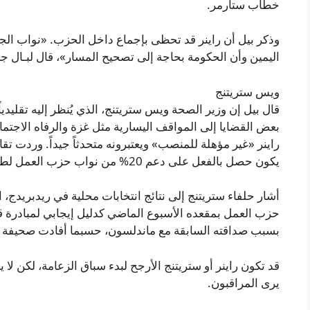
خطاب ستارمر.
وذكر بيل أن راينر قد تحظى بإجماع داخل الحزب. «نواب الجن
اليمين وأن الحكومة بحاجة إلى تصحيح المسار»، قال لبـال جزئي
ويس ستريتنج
قال بيل إن وزير الصحة ويس ستريتنج، الذي يُنظر إليه تقليد
بعض القضايا إلى المواقف اليسارية مثل غزة والرفاه الاجتم
راينر «غير مؤهلة للمنصب» ويعتبرونه متحدثاً جيداً. وردت تقار
يكون حصل بالفعل على دعم 20% من نواب حزب العمل لطرح ترشيحه.
أشار حلفاء ستريتنج إلى نتائج انتخابات محلية في ريدبريدج، 
حزب العمل بمقعده الأسبوع الماضي كدليل إيجابي لمبادرة قي
بسبب صداقته السابقة مع ماندلسون، حسبما أفادت صحيفة ال
قد تكون راينر أو ستريتنج الأرجح لبدء سباق الزعامة، لكن ل
يرى المراقبون.