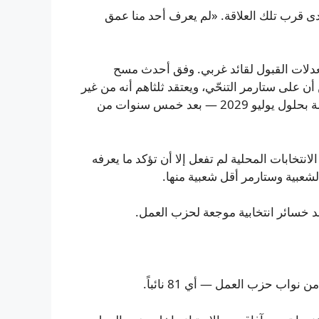
 بمدى قرب تلك العلاقة. «لم يعرف أحد منا عمق
عدلات القبول لقائد غربي. وفق أحدث مسح
على ستارمر التنحّي، ويعتقد ثلثاهم أنه من غير
المرجح أن يفوز مجدداً. ويجب إجراء الانتخابات العامة القادمة بحلول يوليو 2029 — بعد خمس سنوات من
انتخابات المحلية لم تفعل إلا أن تؤكد ما يعرفه
عبية وستارمر أقل شعبية منها.
عد خسائر انتخابية موجعة لحزب العمل.