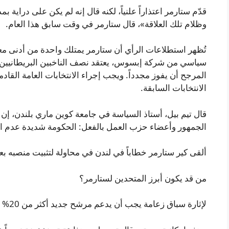
قدّم ستارمر اعتذاراً علنياً، لكنه قال إنه لم يكن على دراية
وظلام تلك العلاقة»، قال ستارمر في وقت سابق هذا العام.
تُظهر استطلاعات الرأي أن ستارمر يمتلك واحدة من أدنى م
سياسي من شركة إبسوس، يعتقد نصف الناخبين البريطانيين أن 
الانتخابات السابقة.
قال تيم بيل، أستاذ السياسة في جامعة كوين ماري بلندن، إن ال
الجمهور وأعضاء حزب العمل بالفعل: الحكومة شديدة عدم الش
ألقى كير ستارمر خطاباً في لندن في محاولة لتثبيت منصبه ب
من قد يكون أبرز المتحدين لستارمر؟
لإثارة سباق زعامة يجب أن يدعم مرشح جديد أكثر من 20% من نواب حزب العمل — أي 81 نائباً.