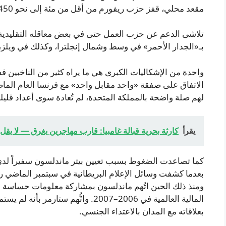
مقعد محلي، قفز حزب ريفورم من أقل من مئة إلى نحو 1,450 مقعداً تحت قيادة فاراج.
تلاشى الدعم عن حزب العمل حتى في بعض معاقله التقليدية 
بـ«الجدار الأحمر» في وسط وشمال إنجلترا، وكذلك في ويلز
واحدة من الإشكاليات الكبرى هي ما يراه كثير من الناخبين ف
الاتفاق على صفقة «واحد مقابل واحد» مع فرنسا العام الماض
لهم صلة واضحة بالمملكة المتحدة، لم تُعادة سوى أعداد قليلة
يقرأ
كارثة بحرية قبالة غامبيا: قارب مهاجرين يغرق — لا 
بعدما كشفت وسائل الإعلام البريطانية في سبتمبر الماضي رس
ومنذ ذلك الحين اتُهم ماندلسون بمشاركة معلومات حساسة ع
المالية العالمية في 2006–2007. واتُّهم 
بعلاقاته مع المدان بالاعتداء الجنسي.