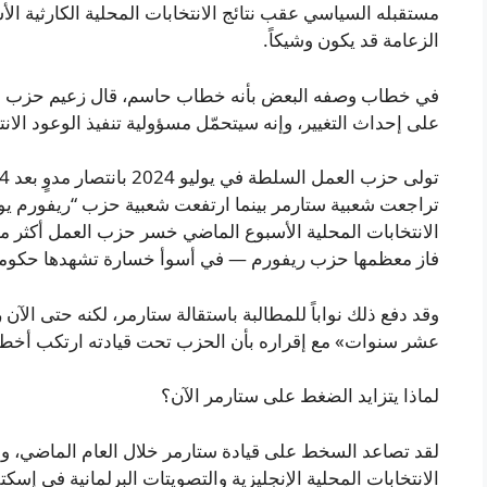
مستقبله السياسي عقب نتائج الانتخابات المحلية الكارثية الأ
الزعامة قد يكون وشيكاً.
في خطاب وصفه البعض بأنه خطاب حاسم، قال زعيم حزب العمل 
على إحداث التغيير، وإنه سيتحمّل مسؤولية تنفيذ الوعود الانتخ
تراجعت شعبية ستارمر بينما ارتفعت شعبية حزب “ريفورم يو 
فاز معظمها حزب ريفورم — في أسوأ خسارة تشهدها حكومة ف
وقد دفع ذلك نواباً للمطالبة باستقالة ستارمر، لكنه حتى الآ
عشر سنوات» مع إقراره بأن الحزب تحت قيادته ارتكب أخطا
لماذا يتزايد الضغط على ستارمر الآن؟
لقد تصاعد السخط على قيادة ستارمر خلال العام الماضي، و