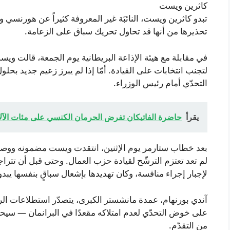
كاثرين ويست
تبدو كاثرين ويست، النائبَة غير المعروفة كثيراً عن هورنسي
تحذيرها من أنها قد تحاول تحريك سباق على الزعامة.
في مقابلة مع هيئة الإذاعة البريطانية يوم الجمعة، قالت ويس
لتجنب انتخابات على القيادة. أمّا إذا لم يبرز زعيم جديد بحل
التحدّي أمام رئيس الوزراء.
يقرأ
حاضرة الفاتيكان تفرض الحرمان الكنسي على مئات الآلا
بعد خطاب ستارمر يوم الإثنين، انتقدت ويست مضمونه ووصفت
لم تعد تعتزم الترشّح لقيادة حزب العمال. وحتى قبل أن تترا
لإجبار إجراء منافسة، وكان تهديدها بإشعال سباقٍ بنفسها يبد
آندي بورنهام، عمدة مانشستر الكبرى، يتصدّر استطلاعات الرأي
على خوض التحدّي لعدم امتلاكه مقعدًا في البرانمان — سيحتا
من التقدّم.