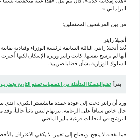
«هذه إمكانية جدية»، قال تيم بيل. «هذا عتبة منخفضة نسبياً
البرلماني.»
من بين المرشحين المحتملين:
أنجيلا راينر
تُعد أنجيلا راينر، النائبَة السابقة لرئيسة الوزراء وقيادية نقاب
أنها لم ترشح نفسها. كانت راينر وزيرة الإسكان لكنها أُجبرت
السلوك الوزارية بشأن قضايا ضريبية.
يقرأ
تشوالينسكا المتأهلة من التصفيات تصنع التاريخ وتضرب م
ورد أن راينر دعت إلى عودة عمدة مانشستر الكبرى، اندي بير
حال خاض سباقاً على الزعامة. بيرنهام ليس نائباً حالياً، وقد 
الترشح في انتخابات فرعية يناير الماضي.
«ما نفعله لا ينجح، ويحتاج إلى تغيير. لا يكفي الاعتراف بالأخطاء