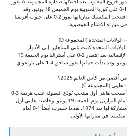
دور خروج المغلوب بعد احتلالها صدارة المجموعة A بفوز
1-0 على كوريا الجنوبية يوم الخميس 18 يونيو. وقد
افتتحت المكسيك مبارياتها بفوز 2-0 على جنوب أفريقيا
في مباراة الافتتاح الفوضوية.
– الولايات المتحدة (المجموعة D)
الولايات المتحدة كانت ثاني المتأهلين إلى الأدوار
الإقصائية بعد انتصار 2-0 على أستراليا يوم الجمعة 19
يونيو. وقد بدأت حملتها بفوز ساحق 4-1 على باراغواي.
من اُقصي من كأس العالم 2026؟
– هايتي (المجموعة C)
أصبحت هايتي أول منتخب يُودّع البطولة عقب هزيمة 3-0
أمام البرازيل يوم الجمعة 19 يونيو. وخاضت هايتي أول
مشاركة لها منذ 1974، بعدما خسرت أيضاً 1-0 أمام
اسكتلندا في مباراتها الأولى.
يقرأ
عرضنا لليوم