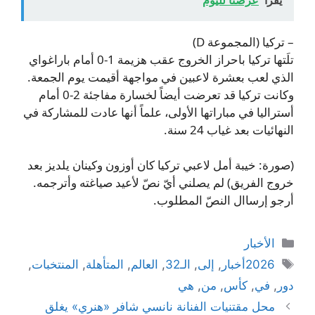
– تركيا (المجموعة D)
تلَتها تركيا باحراز الخروج عقب هزيمة 1-0 أمام باراغواي
الذي لعب بعشرة لاعبين في مواجهة أقيمت يوم الجمعة.
وكانت تركيا قد تعرضت أيضاً لخسارة مفاجئة 2-0 أمام
أستراليا في مباراتها الأولى، علماً أنها عادت للمشاركة في
النهائيات بعد غياب 24 سنة.
(صورة: خيبة أمل لاعبي تركيا كان أوزون وكينان يلديز بعد
خروج الفريق) لم يصلني أيّ نصّ لأعيد صياغته وأترجمه.
أرجو إرساال النصّ المطلوب.
التصنيفات
الأخبار
الوسوم
2026أخبار
,
إلى
,
الـ32
,
العالم
,
المتأهلة
,
المنتخبات
,
دور
,
في
,
كأس
,
من
,
هي
محل مقتنيات الفنانة نانسي شافر «هنري» يغلق