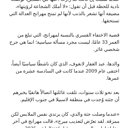
نادية للحظة قبل أن تقول: «لا أملك الشجاعة لرؤيتها»،
مضيفة أنها تشعر بالذنب لأنها لم تمنح مهرانج العدالة التي
تستحقها.
قضية الاختفاء القسري بالنسبة لمهرانج، التي تبلغ من
العمر 33 عامًا، ليست مجرد مسألة سياسية؛ انما هي جرح
شخصي غائر.
والدها، عبد الغفار لانغوف، الذي كان ناشطًا سياسيًا أيضاً،
اختفى عام 2009 عندما كانت في السادسة عشرة من
عمرها.
بعد نحو ثلاث سنوات، تلقت عائلتها اتصالاً هاتفيًا يخبرهم
أن جثته وُجدت في منطقة لاسبيلا في جنوب الإقليم.
«عندما وصلت جثة والدي، كان يرتدي نفس الملابس لكن
ممزقة. لقد تعرّض لتعذيب مبرح»، قالت مهرانج في آخر