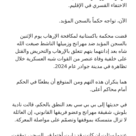
الاختفاء القسري في الإقليم.
الآن، تواجه حكماً بالسجن المؤبد.
قضت محكمة باكستانية لمكافحة الإرهاب يوم الإثنين
بالسجن المؤبد ضد مهرانج وزميلها الناشط صبغت الله
شاه بعد إدانتهما بتهم تتعلق بالإرهاب والتحريض والقتل
على خلفية وفاة عنصر من القوات شبه العسكرية خلال
تظاهرة في مدينة جوادر عام 2024.
هما ينكران هذه التهم ومن المتوقع أن يطعنّا في الحكم
أمام محاكم أعلى.
في حديثها إلى بي بي سي بعد النطق بالحكم، قالت نادية
بلوش، شقيقة مهرانج وعضو فريقها القانوني، إن العائلة
لا تزال متمسكة بموقفها وتصمّم على مواصلة المعركة.
عندما سئلت إن كانت قد زارت أختها في السجن، توقفت