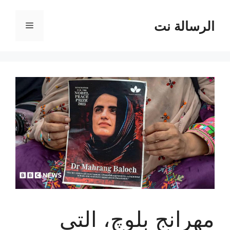
نتقل
لى
الرسالة نت
القائمة
لمحتوى
مهرانج بلوچ، التي