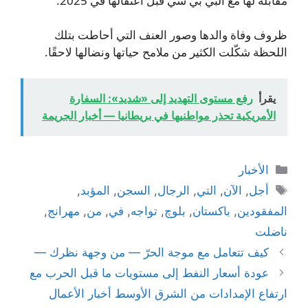
مقابلة لها مع البي بي سي قبل اعتقالها في 2025.
ظروف وفاة والدها وصور العنف التي أحاطت بتلك
اللحظة شكّلت الكثير من ملامح حياتها ونضالها لاحقًا.
يقرأ
رفع مستوى التهديد إلى «شديد»: السفارة
الأمريكية تحذر مواطنيها في بريطانيا — أخبار الجريمة
التصنيفات
الأخبار
الوسوم
أجل
,
الآن
,
التي
,
الرجال
,
السجن
,
المؤبد
,
المفقودين
,
باكستان
,
بلوچ
,
تواجه
,
في
,
من
,
مهرانج
,
ناضلت
كيف تتعامل مع موجة الحرّ — من وجهة نظرك —
عودة أسعار النفط إلى مستويات ما قبل الحرب مع
ارتفاع الإمدادات من الشرق الأوسط أخبار الأعمال