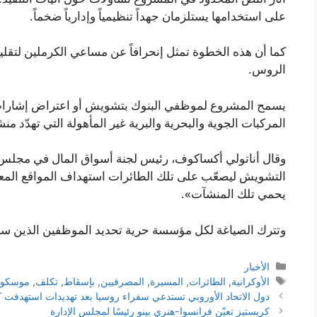
على استخدامها يستلزمان جهداً تنظيمياً وإدارياً ضخماً.
كما أن هذه الخطوة تمثل إنحرافاً عن مساعي الكرملين لتقليل
الروس.
يسمح المشروع لموظفي البنوك بتشويش أو اعتراض إشارات ا
المركبات الجوية والبحرية والبرية غير المأهولة التي تهدّد م
وقال أناتولي أكساكوف، رئيس لجنة أسواق المال في مجلس 
التشويش ليصعّب على تلك الطائرات استهداف المواقع المعن
يحمي تلك المنشآت».
وتترك الصياغة لكل مؤسسة حرية تحديد الموظفين الذين سيخ
التصنيفات
الأخبار
الوسوم
الأوكرانية
,
الطائرات
,
المسيرة
,
المصرفيين
,
بإسقاط
,
تكلف
,
موسكو
دول الاتحاد الأوروبي تستدعي سفراء روسيا بعد تهديدات استهدفت ك
كريستيز تعيّن فرانسوا-هنري بينو رئيسًا لمجلس الإدارة