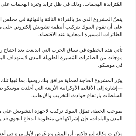
المُتزايدة الهجمات، وذلك في ظل تزايد وتيرة الهجمات على
ينصّ المشروع الذي مرّ بالقراءة الثالثة والنهائية في مجلس ا
على أن تقوم البنوك بتركيب أنظمة تشويش إلكتروني على مقر
الطائرات المسيرة المعادية عند الاقتضاء.
تأتي هذه الخطوة في سياق الحرب التي اندلعت بعد اجتياح رو
موجات من الطائرات المُسيرة الطويلة المدى لاستهداف البنى
في موسكو.
يبرّر المشروع الحاجة لحماية مرافق بنك روسيا، بما فيها تلك 
—إشارة إلى الأقاليم الأوكرانية الأربعة التي أعلنت موسك
السلطات بارتفاع حوادث التخريب والإرهاب.
بموجب الخطة، تموّل البنوك تركيب لاجهزة التشويش على ممت
المدن والبلدات، فإن إشراكها في منظومة الدفاع الجوي قد يو
وذكرت وكالة إنترفاكس أن المشروع عُرض لأول مرة في أغسط