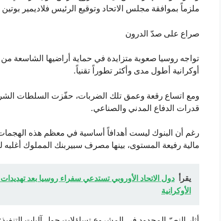
ملزماً بموافقة مجلس الاتحاد وتوقيع الرئيس فلاديمير بوتين ق
صراع على صدّ الدرون
تواجه روسيا صعوبة متزايدة في حماية أراضيها الشاسعة من
أوكرانية أطول مدى وأكثر تطوراً تقنياً.
ومع اتساع رقعة وعمق تلك الضربات، حفّزت السلطات الشركا
قدرات الدفاع المدني والصناعي.
رغم أن البنوك ليست أهدافاً أساسية في معظم هذه الهج
مالية رفيعة المستوى، بينها مصرف سبيربنك المملوك أغلبه لل
يقرأ
دول الاتحاد الأوروبي تستدعي سفراء روسيا بعد تهديدا
الأوكرانية
أثار النصّ المحدود في المشروع تساؤلات حول آليات التنفيذ