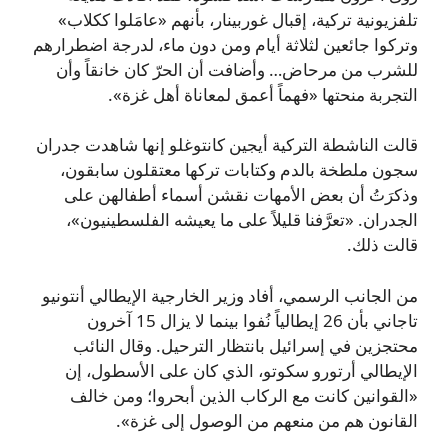
تلفزيونية تركية، إقبال غوربينار، بأنهم «عامَلوا ككلاب»
وتركوا جائعين لثلاثة أيام ومن دون ماء، لدرجة اضطرارهم
للشرب من مرحاض… وأضافت أن الحرّ كان خانقاً وأن
التجربة منحتها «فهماً أعمق لمعاناة أهل غزة».
قالت الناشطة التركية أيجين كانتوغلو إنها شاهدت جدران
سجون ملطخة بالدم وكتابات تركها معتقلون سابقون،
وذكرَتُ أن بعض الأمهات نقشن أسماء أطفالهن على
الجدران. «تعرَّفنا قليلاً على ما يعيشه الفلسطينيون»،
قالت ذلك.
من الجانب الرسمي، أفاد وزير الخارجية الإيطالي أنتونيو
تاجاني بأن 26 إيطالياً نُفوا بينما لا يزال 15 آخرون
محتجزين في إسرائيل بانتظار الترحيل. وقال النائب
الإيطالي أرتورو سكوتو، الذي كان على الأسطول، إن
«القوانين كانت مع الركاب الذين أبحروا؛ ومن خالف
القانون هم من منعهم من الوصول إلى غزة».