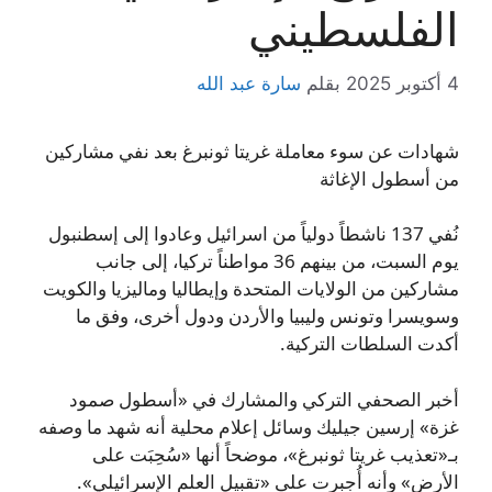
الفلسطيني
4 أكتوبر 2025
بقلم
سارة عبد الله
شهادات عن سوء معاملة غريتا ثونبرغ بعد نفي مشاركين
من أسطول الإغاثة
نُفي 137 ناشطاً دولياً من اسرائيل وعادوا إلى إسطنبول
يوم السبت، من بينهم 36 مواطناً تركيا، إلى جانب
مشاركين من الولايات المتحدة وإيطاليا وماليزيا والكويت
وسويسرا وتونس وليبيا والأردن ودول أخرى، وفق ما
أكدت السلطات التركية.
أخبر الصحفي التركي والمشارك في «أسطول صمود
غزة» إرسين جيليك وسائل إعلام محلية أنه شهد ما وصفه
بـ«تعذيب غريتا ثونبرغ»، موضحاً أنها «سُحِبَت على
الأرض» وأنه أُجبرت على «تقبيل العلم الإسرائيلي».