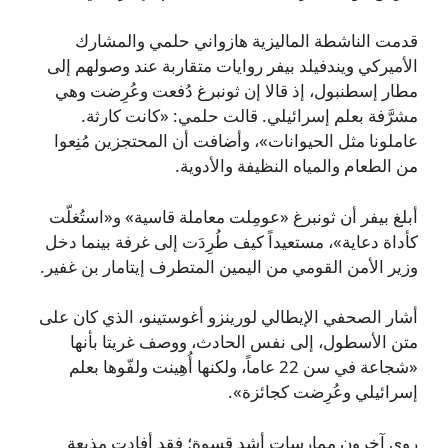
قدمت الناشطة الماليزية هازواني حلمي والمشارك
الأميركي ويندفيلد بيفر روايات متقاربة عند وصولهم إلى
مطار إسطنبول، إذ قالا إن ثونبرغ دُفعت وعُرِضت وهي
مشرَّفة بعلم إسرائيلي. قالت حلمي: «كانت كارثة.
عاملونا مثل الحيوانات»، وأضافت أن المحتجزين مُنِعوا
من الطعام والمياه النظيفة والأدوية.
أبلغ بيفر أن ثونبرغ «عومِلت معاملة قاسية» و«استُغلّت
كأداة دعاية»، مستعيداً كيف طُرِدَت إلى غرفة بينما دخل
وزير الأمن القومي من اليمين المتطرف إيتامار بن غفير.
أشار الصحفي الإيطالي لورينزو أغوستينو، الذي كان على
متن الأسطول، إلى نفس الحادث، ووصف غريتا بأنها
«شجاعة في سن 22 عاماً، ولكنها أُهِينت ولفّوها بعلم
إسرائيلي وعُرِضت كجائزة».
روى آخرون ممارسات أشد قسوة؛ فقد أفادت مذيعة