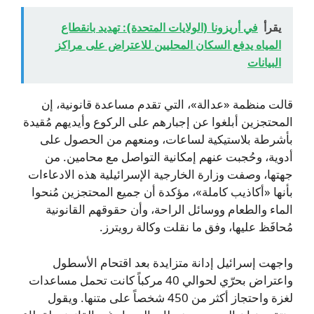
يقرأ
في أريزونا (الولايات المتحدة): تهديد بانقطاع
المياه يدفع السكان المحليين للاعتراض على مراكز
البيانات
قالت منظمة «عدالة»، التي تقدم مساعدة قانونية، إن
المحتجزين أبلغوا عن إجبارهم على الركوع وأيديهم مُقيدة
بأشرطة بلاستيكية لساعات، ومنعهم من الحصول على
أدوية، وحُجبت عنهم إمكانية التواصل مع محامين. من
جهتها، وصفت وزارة الخارجية الإسرائيلية هذه الادعاءات
بأنها «أكاذيب كاملة»، مؤكدة أن جميع المحتجزين مُنحوا
الماء والطعام ووسائل الراحة، وأن حقوقهم القانونية
مُحافَظ عليها، وفق ما نقلت وكالة رويترز.
واجهت إسرائيل إدانة متزايدة بعد اقتحام الأسطول
واعتراض بحرّي لحوالي 40 مركباً كانت تحمل مساعدات
لغزة واحتجاز أكثر من 450 شخصاً على متنها. ويقول