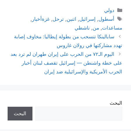
التصنيفات
دولي
الوسوم
أسطول
,
إسرائيل
,
اثنين
,
ترحل
,
غزةأخبار
,
مساعدات
,
من
,
ناشطي
سابالينكا تنسحب من بطولة إيطاليا: مخاوف إصابة
تهدد مشاركتها في رولان غاروس
اليوم الـ٧٢ من الحرب على إيران طهران لم ترد بعد
على خطة واشنطن — إسرائيل تقصف لبنان أخبار
الحرب الأمريكية والإسرائيلية ضد إيران
البحث
البحث