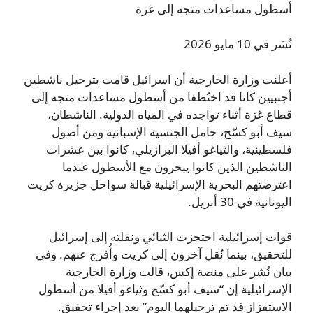
أسطول مساعدات متجه إلى غزة
نُشر في 10 مايو 2026
أعلنت وزارة الخارجية أن اسرائيل قامت بترحيل ناشطين
أجنبيين كانا قد اختُطفا من أسطول مساعدات متجه إلى
قطاع غزة أثناء تواجده في المياه الدولية. الناشطان،
سيف أبو كسّح، حامل الجنسية الإسبانية ومن أصول
فلسطينية، والثياغو أفیلا البرازيلي، كانوا بين عشرات
الناشطين الذين كانوا يبحرون مع الأسطول عندما
اعترضتهم البحرية الإسرائيلية قبالة سواحل جزيرة كريت
اليونانية في 30 أبريل.
قوات إسرائيلية احتجزت الثنائي ونقلته إلى إسرائيل
للتحقيق، بينما نُقل آخرون إلى كريت وأُفرج عنهم. وفي
بيان نُشر على منصة إكس، قالت وزارة الخارجية
الإسرائيلية إن “سيف أبو كسّح وثياغو أفیلا من أسطول
الاستفزاز قد تم ترحيلهما اليوم” بعد إجراء تحقيق.