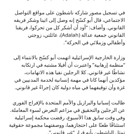
في تسجيل مصور شاركه ناشطون على مواقع التواصل
الاجتماعي، قال أبو كسّح إنه وصل إلى اثينا وشكر فريقه
القانوني. وأضاف: “أود أن أشكر كل من تحركوا، فريقنا
القانوني جمعية عدالة (Adalah)، عائلتي، زوجتي
وأطفالي وزملائي في الحركة”.
وزارة الخارجية الإسرائيلية اتهمت أبو كسّح بالانتماء إلى
“منظمة إرهابية” واعتبرت أن أفیلا مشتبه في ارتكابه
نشاطًا غير قانوني. كلا الرجلين نفيا هذه الاتهامات،
مؤكدين أنهما كانا في مهمة إنسانية لخدمة المدنيين في
غزة وأن توقيفهما في مياه دولية كان إجراءً غير قانوني.
طالبت إسبانيا والبرازيل والأمم المتحدة بالإفراج الفوري
عن الرجلين والتحقيق في مزاعم التعرض لسوء المعاملة.
وفي وقت سابق هذا الأسبوع، رفضت محكمة إسرائيلية
استئنافًا طعنًا على احتجازهما، ووصفتهما مجموعة حقوقية
تمثل الناشطين بأنه قرار “غير قانوني”.