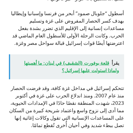
أسطول “جلوبال صمود” أبحر من فرنسا وإسبانيا وإيطاليا
بهدف كسر الحصار المفروض على غزة وتسليم
مساعدات إنسانية إلى الإقليم الذي تضرر بشدة بفعل
الحرب. وكانت الرحلة الأولى للأسطول العام الماضي قد
اعترضتها أيضًا قوات إسرائيل قبالة سواحل مصر وغزة.
يقرأ
قلعة بوفورت (الشقيف) في لبنان: ما أهميتها
ولماذا استولت عليها إسرائيل؟
تتحكم إسرائيل في مداخل غزة كافة، وقد فرضت الحصار
منذ عام 2007. ومنذ اندلاع الحرب على غزة في أكتوبر
2023، شهدت المنطقة نقصًا حادًا في الإمدادات الحيوية،
مما أدى إلى نزوح واسع واعتماد شريحة كبيرة من السكان
على المساعدات الإنسانية التي تقول وكالات إغاثية إنها
تصل ببطء شديد وفي أحيان أُخرى تُقطع تمامًا.