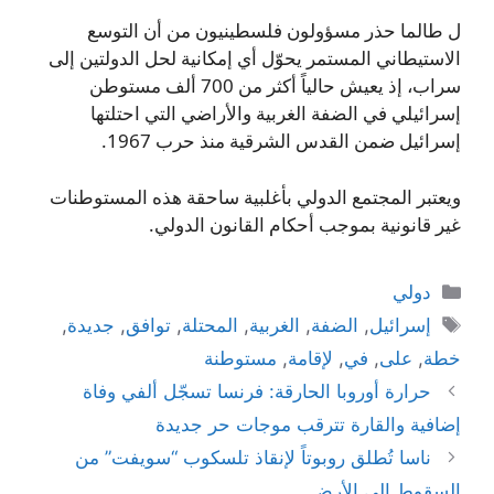
ل طالما حذر مسؤولون فلسطينيون من أن التوسع
الاستيطاني المستمر يحوّل أي إمكانية لحل الدولتين إلى
سراب، إذ يعيش حالياً أكثر من 700 ألف مستوطن
إسرائيلي في الضفة الغربية والأراضي التي احتلتها
إسرائيل ضمن القدس الشرقية منذ حرب 1967.
ويعتبر المجتمع الدولي بأغلبية ساحقة هذه المستوطنات
غير قانونية بموجب أحكام القانون الدولي.
التصنيفات
دولي
الوسوم
إسرائيل
,
الضفة
,
الغربية
,
المحتلة
,
توافق
,
جديدة
,
خطة
,
على
,
في
,
لإقامة
,
مستوطنة
حرارة أوروبا الحارقة: فرنسا تسجّل ألفي وفاة
إضافية والقارة تترقب موجات حر جديدة
ناسا تُطلق روبوتاً لإنقاذ تلسكوب “سويفت” من
السقوط إلى الأرض