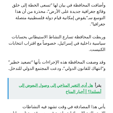
وأضافت المحافظة في بيان لها “تسعى الخطة إلى خلق
وقائع جغرافية جديدة على الأرض”، محذرة من أن هذا
التوسع سـ”يقوض إمكانية قيام دولة فلسطينية متصلة
جغرافيا”.
وربطت المحافظة تسارع النشاط الاستيطاني بحسابات
سياسية داخلية في إسرائيل، خصوصاً مع اقتراب انتخابات
الكنيست.
وقد وصفت المحافظة هذه الإجراءات بأنها “تصعيد خطير”
و”انتهاك للقانون الدولي”، ودعت المجتمع الدولي للتدخل.
يقرأ
هل أدى التغير المناخي إلى وصول البعوض إلى
أيسلندا؟ | أخبار المناخ
يأتي هذا المصادقة في وقت تشهد فيه النشاطات
الاستيطانية الإسرائيلية طفرة غير مسبوقة. وتظهر بيانات