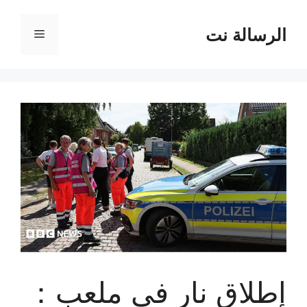
نتقل
لى
الرسالة نت
القائمة
لمحتوى
إطلاق نار في ملعب：