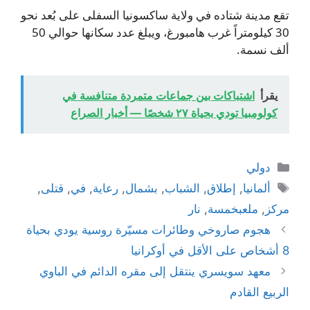
تقع مدينة شتاده في ولاية ساكسونيا السفلى على بُعد نحو
30 كيلومتراً غرب هامبورغ، ويبلغ عدد سكانها حوالي 50
ألف نسمة.
يقرأ
اشتباكات بين جماعات متمردة متنافسة في
كولومبيا تودي بحياة ٢٧ شخصًا — أخبار الصراع
التصنيفات
دولي
الوسوم
ألمانيا
,
إطلاق
,
الشباب
,
بشمال
,
رعاية
,
في
,
قتلى
,
مركز
,
ملعبخمسة
,
نار
هجوم صاروخي وطائرات مسيّرة روسية يودي بحياة
8 أشخاص على الأقل في أوكرانيا
معهد سويسري ينتقل إلى مقره الدائم في الباوي
الربيع القادم