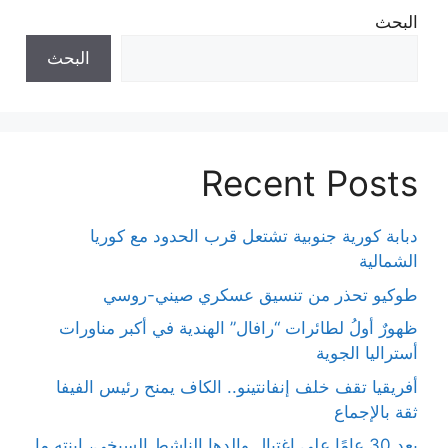
البحث
البحث
Recent Posts
دبابة كورية جنوبية تشتعل قرب الحدود مع كوريا
الشمالية
طوكيو تحذر من تنسيق عسكري صيني-روسي
ظهورٌ أولُ لطائرات “رافال” الهندية في أكبر مناورات
أستراليا الجوية
أفريقيا تقف خلف إنفانتينو.. الكاف يمنح رئيس الفيفا
ثقة بالإجماع
بعد 30 عامًا على اغتيال والدها الناشط السيخي، ابنته ما