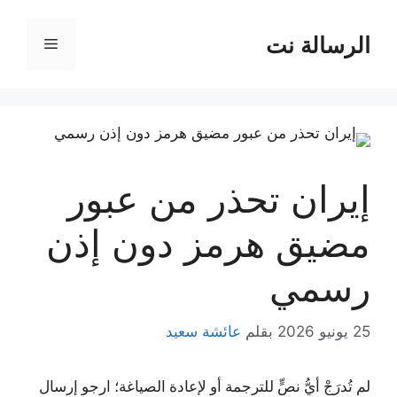
نتقل
لى
الرسالة نت
القائمة
لمحتوى
إيران تحذر من عبور
مضيق هرمز دون إذن
رسمي
25 يونيو 2026
بقلم
عائشة سعيد
لم تُدرَجْ أيُّ نصٍّ للترجمة أو لإعادة الصياغة؛ ارجو إرسال