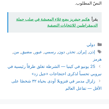
النصّ المطلوب.
يقرأ
هكيم جيفريز يضع غلاء المعيشة في صلب حملة
الديمقراطيين للانتخابات النصفية
التصنيفات
دولي
الوسوم
إذن
,
إيران
,
تحذر
,
دون
,
رسمي
,
عبور
,
مضيق
,
من
,
هرمز
25 يونيو في كينيا — الشرطة تغلق طرقاً رئيسية في
نيروبي تحسباً لذكرى احتجاجات «جيل زد»
زلزال مدمر في فنزويلا أودى بحياة ٣٢ شخصًا على
الأقل — تفاعل العالم