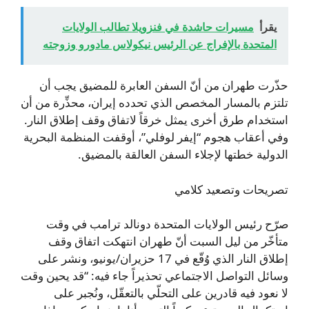
يقرأ
مسيرات حاشدة في فنزويلا تطالب الولايات
المتحدة بالإفراج عن الرئيس نيكولاس مادورو وزوجته
حذّرت طهران من أنّ السفن العابرة للمضيق يجب أن
تلتزم بالمسار المخصص الذي تحدده إيران، محذِّرة من أن
استخدام طرق أخرى يمثل خرقاً لاتفاق وقف إطلاق النار.
وفي أعقاب هجوم “إيفر لوفلي”، أوقفت المنظمة البحرية
الدولية خطتها لإجلاء السفن العالقة بالمضيق.
تصريحات وتصعيد كلامي
صرّح رئيس الولايات المتحدة دونالد ترامب في وقت
متأخّر من ليل السبت أنّ طهران انتهكت اتفاق وقف
إطلاق النار الذي وُقّع في 17 حزيران/يونيو، ونشر على
وسائل التواصل الاجتماعي تحذيراً جاء فيه: “قد يحين وقت
لا نعود فيه قادرين على التحلّي بالتعقّل، ونُجبر على