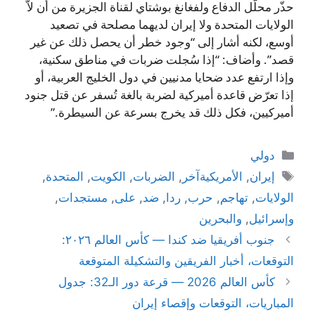
حذّر محلّل الدفاع ولفغانغ بوشتاي لقناة الجزيرة من أن لاّ
الولايات المتحدة ولا إيران لديهما مصلحة في تصعيد
أوسع، لكنه أشار إلى “وجود خطر أن يحصل ذلك عن غير
قصد”. وأضاف: “إذا سُجلت ضربات في مناطق سكنية،
وإذا ارتفع عدد ضحايا مدنيين في دول الخليج العربية، أو
إذا تعرّض قاعدة أميركية لضربة بالغة تُسفر عن قتل جنود
أميركيين، فكل ذلك قد يخرج بسرعة عن السيطرة.”
التصنيفات
دولي
الوسوم
إيران
,
الأمريكيةآخر
,
الضربات
,
الكويت
,
المتحدة
,
الولايات
,
تهاجم
,
حرب
,
ردا
,
ضد
,
على
,
مستجدات
,
وإسرائيل
,
والبحرين
جنوب أفريقيا ضد كندا — كأس العالم ٢٠٢٦:
التوقعات، أخبار الفريقين والتشكيلة المتوقعة
كأس العالم 2026 — قرعة دور الـ32: جدول
المباريات، التوقعات وإقصاء إيران