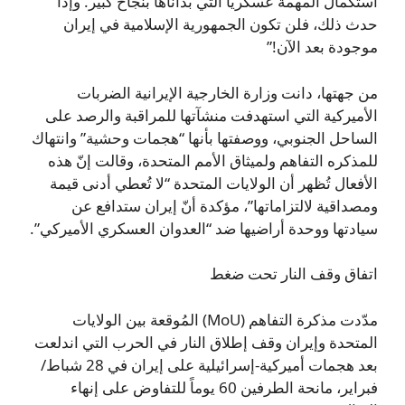
استكمال المهمة عسكرياً التي بدأناها بنجاح كبير. وإذا
حدث ذلك، فلن تكون الجمهورية الإسلامية في إيران
موجودة بعد الآن!”
من جهتها، دانت وزارة الخارجية الإيرانية الضربات
الأميركية التي استهدفت منشآتها للمراقبة والرصد على
الساحل الجنوبي، ووصفتها بأنها “هجمات وحشية” وانتهاك
للمذكره التفاهم ولميثاق الأمم المتحدة، وقالت إنّ هذه
الأفعال تُظهر أن الولايات المتحدة “لا تُعطي أدنى قيمة
ومصداقية لالتزاماتها”، مؤكدة أنّ إيران ستدافع عن
سيادتها ووحدة أراضيها ضد “العدوان العسكري الأميركي”.
اتفاق وقف النار تحت ضغط
مدّدت مذكرة التفاهم (MoU) المُوقعة بين الولايات
المتحدة وإيران وقف إطلاق النار في الحرب التي اندلعت
بعد هجمات أميركية-إسرائيلية على إيران في 28 شباط/
فبراير، مانحة الطرفين 60 يوماً للتفاوض على إنهاء