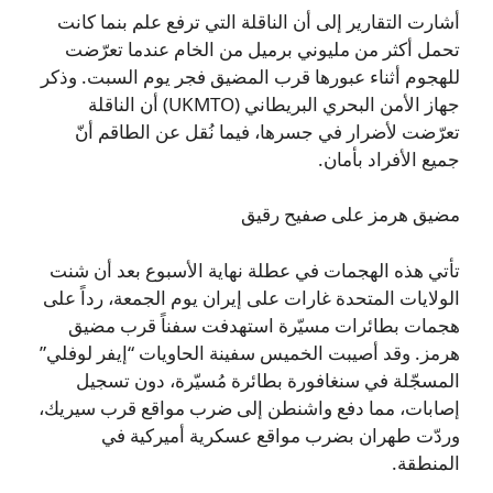
أشارت التقارير إلى أن الناقلة التي ترفع علم بنما كانت
تحمل أكثر من مليوني برميل من الخام عندما تعرّضت
للهجوم أثناء عبورها قرب المضيق فجر يوم السبت. وذكر
جهاز الأمن البحري البريطاني (UKMTO) أن الناقلة
تعرّضت لأضرار في جسرها، فيما نُقل عن الطاقم أنّ
جميع الأفراد بأمان.
مضيق هرمز على صفيح رقيق
تأتي هذه الهجمات في عطلة نهاية الأسبوع بعد أن شنت
الولايات المتحدة غارات على إيران يوم الجمعة، رداً على
هجمات بطائرات مسيّرة استهدفت سفناً قرب مضيق
هرمز. وقد أصيبت الخميس سفينة الحاويات “إيفر لوفلي”
المسجّلة في سنغافورة بطائرة مُسيّرة، دون تسجيل
إصابات، مما دفع واشنطن إلى ضرب مواقع قرب سيريك،
وردّت طهران بضرب مواقع عسكرية أميركية في
المنطقة.