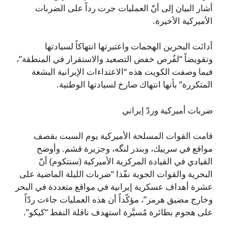
أشار البيان إلى أنّ العمليات جرت رداً على الضربات
الأميركية الأخيرة.
أدانَت البحرين الهجمات واعتبرتها انتهاكاً لسيادتها
وتقويضاً “لفُرص خفض التصعيد والاستقرار في المنطقة”،
فيما وصفت الكويت هذه “الاعتداءات الإيرانية البشعة
المتكررة” بأنها انتهاك صارخ لسيادتها الوطنية.
ضربات أميركية وردّ إيراني
قامت القوات المسلحة الأميركية يوم السبت بقصف
مواقع في سرييك، وبندر لنگه، وجزيرة قشم. وأوضح
القيادي في القيادة المركزية الأميركية (سنتكوم) أنّ
البحرية والقوات الجوية نفّذا “ضربات الليلة الماضية على
عشرة أهداف عسكرية إيرانية في مواقع متعددة في البحر
وخارج مضيق هرمز”، مؤكّداً أن هذه العمليات جاءت ردّاً
على هجوم بطائرة مُسيَّرة استهدف ناقلة النفط “كيكو”.