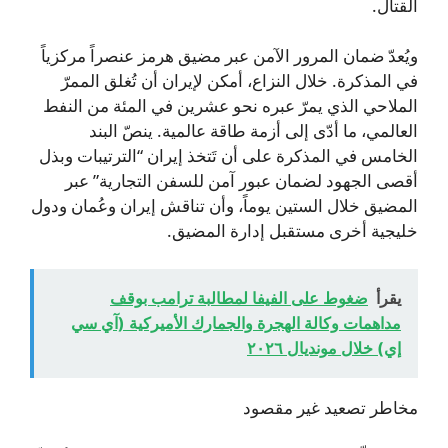
القتال.
ويُعدّ ضمان المرور الآمن عبر مضيق هرمز عنصراً مركزياً
في المذكرة. خلال النزاع، أمكن لإيران أن تُغلق الممرّ
الملاحي الذي يمرّ عبره نحو عشرين في المئة من النفط
العالمي، ما أدّى إلى أزمة طاقة عالمية. ينصّ البند
الخامس في المذكرة على أن تَتخذ إيران “الترتيبات وبذل
أقصى الجهود لضمان عبور آمن للسفن التجارية” عبر
المضيق خلال الستين يوماً، وأن تناقش إيران وعُمان ودول
خليجية أخرى مستقبل إدارة المضيق.
يقرأ
ضغوط على الفيفا لمطالبة ترامب بوقف
مداهمات وكالة الهجرة والجمارك الأميركية (آي سي
إي) خلال مونديال ٢٠٢٦
مخاطر تصعيد غير مقصود