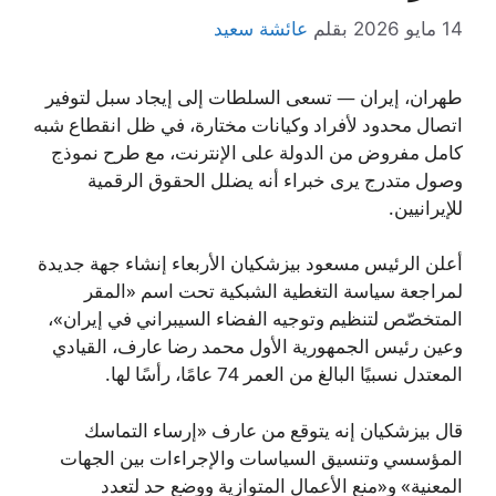
14 مايو 2026
بقلم
عائشة سعيد
طهران، إيران — تسعى السلطات إلى إيجاد سبل لتوفير
اتصال محدود لأفراد وكيانات مختارة، في ظل انقطاع شبه
كامل مفروض من الدولة على الإنترنت، مع طرح نموذج
وصول متدرج يرى خبراء أنه يضلل الحقوق الرقمية
للإيرانيين.
أعلن الرئيس مسعود بيزشكيان الأربعاء إنشاء جهة جديدة
لمراجعة سياسة التغطية الشبكية تحت اسم «المقر
المتخصّص لتنظيم وتوجيه الفضاء السيبراني في إيران»،
وعين رئيس الجمهورية الأول محمد رضا عارف، القيادي
المعتدل نسبيًا البالغ من العمر 74 عامًا، رأسًا لها.
قال بيزشكيان إنه يتوقع من عارف «إرساء التماسك
المؤسسي وتنسيق السياسات والإجراءات بين الجهات
المعنية» و«منع الأعمال المتوازية ووضع حد لتعدد