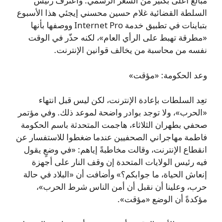
مبالغ أعلى بكثير من السعر الرسمي. واعترف رئيس
السلطة القضائية غلام حسين محسني إيجئي هذا الأسبوع
بتباينات في تطبيق خدمة Internet Pro ووصفها بأنها
«مطرقة تهبط على الرأي العام»، لكنه حذّر في الوقت
نفسه من محاسبة من يخالف قوانين الإنترنت.
وعد الحكومة: «مؤقت»
تعِد السلطات بإعادة الإنترنت، لكن ليس قبل انتهاء
«الحرب»، ولا توجد بوادر واضحة لموعد ذلك. وفي مؤتمر
صحفي بطهران الثلاثاء، هاجمت المتحدثة باسم الحكومة
فاطمة مهاجراني الصحفيين عندما ضغطوا للاستفسار عن
انقطاع الإنترنت، وقالت مخاطبةً إياهم: «في وضعٍ يقول
فيه رئيس الولايات المتحدة إن وقف النار على أجهزة
إنعاش الحياة، ما جوابكم؟» وأضافت أن «البلاد في حالة
حرب، وعلينا أن نقبل أن أمن الناس شرط الحرب»،
مؤكدةً أن الوضع «مؤقت».