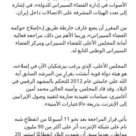
الأصوات في إدارة الفضاء السيبراني للدولة»، في إشارة
إلى تعدد الهيئات المشرفة على الاتصالات داخل إيران.
من المقرر أن يضع عارف خارطة طريق لِـ«إصلاح حوكمة
الفضاء السيبراني»، وربما الأهم من ذلك، مراجعة فعالية
أمانة المجلس الأعلى للفضاء السيبراني ومركز الفضاء
السيبراني الوطني التابع له.
المجلس الأعلى، الذي يرغب بيزشكيان الآن في إصلاحه،
هو هيئة دولة قوية أُنشئت بقرارٍ من المرشد السابق آية
الله علي خامنئي عام 2012 للتحكم بالمشهد الرقمي في
البلاد. وقد قاد المجلس، وأمينه الحالي محمد أمين
أغاميري، سياسات تقييدية صارمة لتقييد وصول الإيرانيين
إلى الإنترنت بذريعة «الاعتبارات الأمنية».
يأتي قرار المراجعة بعد نحو 11 أسبوعًا من انقطاعٍ شبه
تام على شبكة الإنترنت أثر على أكثر من 90 مليون
مواطن، بعدما سبق أن شهدت البلاد انقطاعًا استمر 20