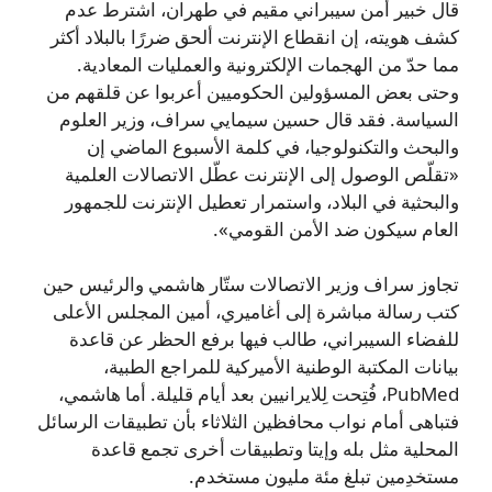
قال خبير أمن سيبراني مقيم في طهران، اشترط عدم
كشف هويته، إن انقطاع الإنترنت ألحق ضررًا بالبلاد أكثر
مما حدّ من الهجمات الإلكترونية والعمليات المعادية.
وحتى بعض المسؤولين الحكوميين أعربوا عن قلقهم من
السياسة. فقد قال حسين سيمايي سراف، وزير العلوم
والبحث والتكنولوجيا، في كلمة الأسبوع الماضي إن
«تقلّص الوصول إلى الإنترنت عطّل الاتصالات العلمية
والبحثية في البلاد، واستمرار تعطيل الإنترنت للجمهور
العام سيكون ضد الأمن القومي».
تجاوز سراف وزير الاتصالات ستّار هاشمي والرئيس حين
كتب رسالة مباشرة إلى أغاميري، أمين المجلس الأعلى
للفضاء السيبراني، طالب فيها برفع الحظر عن قاعدة
بيانات المكتبة الوطنية الأميركية للمراجع الطبية،
PubMed، فُتِحت لِلايرانيين بعد أيام قليلة. أما هاشمي،
فتباهى أمام نواب محافظين الثلاثاء بأن تطبيقات الرسائل
المحلية مثل بله وإیتا وتطبيقات أخرى تجمع قاعدة
مستخدِمين تبلغ مئة مليون مستخدم.