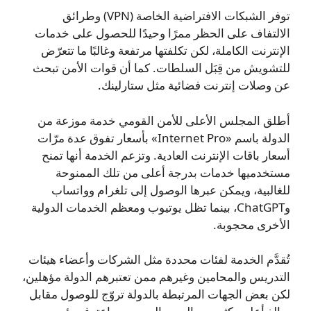
توفر الشبكات الافتراضية الخاصة (VPN) وطرائق
الالتفاف على الحظر ممرًا وحيدًا للحصول على خدمات
الإنترنت الكاملة، لكن تكلفتها مرتفعة وغالبًا ما تتعرّض
للتشويش من قِبَل السلطات. كما أن قوات الأمن تبحث
عن وصلات إنترنت فضائية مثل ستارلينك.
أطلق المجلس الأعلى للأمن القومي خدمة موزعة من
الدولة باسم «Internet Pro» بأسعار تفوق عدة مرّات
أسعار باقات الإنترنت العادية. وتزعم الخدمة أنها تمنح
مستخدميها خدمات بدرجة أعلى من تلك الممنوحة
للغالبية، ويمكن عبرها الوصول إلى تلغرام وواتساب
وChatGPT، بينما تظل يوتيوب ومعظم الخدمات الدولية
الأخرى محجوبة.
تُقدَّم الخدمة لفئات محددة مثل الشركات وأعضاء هيئات
التدريس والمحامين وغيرهم ممن تعتبرهم الدولة مؤهلين،
لكن بعض الجهات المرتبطة بالدولة تروّج للوصول مقابل