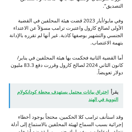
التصديق”.
وفي مايو/أيار 2023 قضت هيئة المحلفين في القضية
الأولى لصالح كارول واعتبرت ترامب مسؤلاً عن الاعتداء
الجنسي والتشهير بوصفها كاذبة. غير أنها لم تقرره بالإدانة
بتهمة الاغتصاب.
أما القضية الثانية فحكمت بها هيئة المحلفين في يناير/
كانون الثاني 2024 لصالح كارول وقررت دفع 83.3 مليون
دولار تعويضاً.
يقرأ
اختراق بيانات محتمل يستهدف محطة كودانكولام
النووية في الهند
وقد استأنف ترامب كلا الحكمين، محتجاً بوجود أخطاء
إجرائية بسبب السماح لهيئة المحلفين بالاستماع إلى أدلة
تتعلق بادعاءات سوء سلوك جنسي سابقة ضد أشخاص