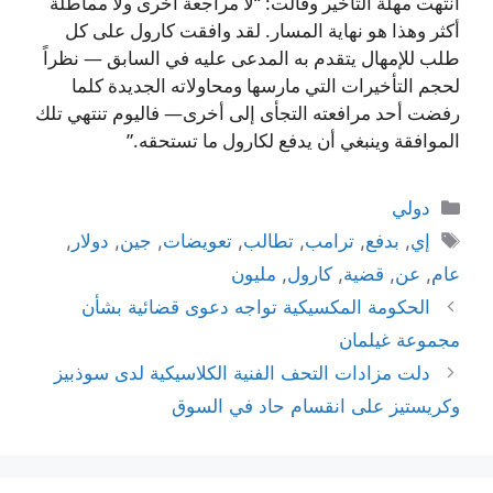
أنتهت مهلة التأخير وقالت: “لا مراجعة أخرى ولا مماطلة
أكثر وهذا هو نهاية المسار. لقد وافقت كارول على كل
طلب للإمهال يتقدم به المدعى عليه في السابق — نظراً
لحجم التأخيرات التي مارسها ومحاولاته الجديدة كلما
رفضت أحد مرافعته التجأى إلى أخرى— فاليوم تنتهي تلك
الموافقة وينبغي أن يدفع لكارول ما تستحقه.”
التصنيفات
دولي
الوسوم
إي
,
بدفع
,
ترامب
,
تطالب
,
تعويضات
,
جين
,
دولار
,
عام
,
عن
,
قضية
,
كارول
,
مليون
الحكومة المكسيكية تواجه دعوى قضائية بشأن
مجموعة غيلمان
دلت مزادات التحف الفنية الكلاسيكية لدى سوذبيز
وكريستيز على انقسام حاد في السوق