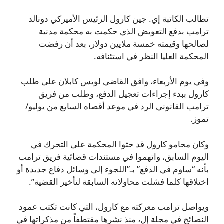
تطالب الكاتبة إي. جين كارول الرئيس الأميركي دونالد
ترامب بدفع التعويض الذي حكمت به محكمة مدنية
لصالحها وقيمته خمسة ملايين دولار، بعد أن رفضت
المحكمة العليا النظر في استئنافه.
وفي يوم الأربعاء، وافق القاضي لويس كابلان على طلب
كارول ببدء إجراءات تعجيل الدفع، وطلب من فريق
ترامب القانوني الرد في موعد أقصاه السابع من يوليو/
تموز.
وكان محامو كارول قد حثوا المحكمة على التحرك في
اليوم السابق، واتهموا في مستندات قضائية فريق ترامب
بأنه “ساوم في الدفع” بـ”اللجوء إلى وسائل دفاع جديدة أو
اختلاقها كلما فشلت محاولاته السابقة لتأخير القضية”.
ويواصل ترامب معركته مع كارول، التي كانت تكتب عمود
النصائح في مجلة إل، منذ نشرها مقتطفاً من مذكراتها في