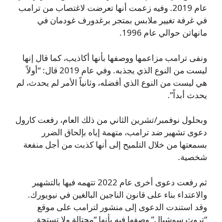
عام 2019. وفيه زعمت أنها تعرضت لاغتصاب من ترامب
في غرفة تغيير ملابس بمتجر برغدورف غودمان في
مانهاتن حوالي عام 1996.
ونفى ترامب مزاعمها ووصفها بأنها أكاذيب، كما قال إنها
ليست من النوع الذي يجذبه. وفي عام 2019 قال: “أولاً
هي ليست من النوع الذي أفضله، وثانياً الأمر لم يحدث، لم
يحدث أبداً”.
وبحلول نوفمبر/تشرين الثاني من ذلك العام، رفعت كارول
دعوى تشهير ضد ترامب، متهمة إياه بإلحاق الضرر
بسمعتها من خلال التلميح إلى أنها كذبت من أجل منفعة
شخصية.
ثم رفعت دعوى أخرى عام 2022 تتهمه فيها بالتشهير
والاعتداء بناء على قانون الناجين البالغين في نيويورك.
وقد استندت الدعوى إلى منشور لترامب على موقع
“تروث سوشيال” وصفها فيه بأنها “محتالة ولا تستحق