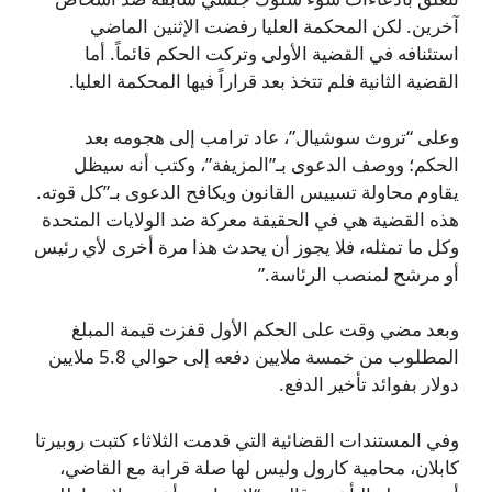
آخرين. لكن المحكمة العليا رفضت الإثنين الماضي
استئنافه في القضية الأولى وتركت الحكم قائماً. أما
القضية الثانية فلم تتخذ بعد قراراً فيها المحكمة العليا.
وعلى “تروث سوشيال”، عاد ترامب إلى هجومه بعد
الحكم؛ ووصف الدعوى بـ”المزيفة”، وكتب أنه سيظل
يقاوم محاولة تسييس القانون ويكافح الدعوى بـ”كل قوته.
هذه القضية هي في الحقيقة معركة ضد الولايات المتحدة
وكل ما تمثله، فلا يجوز أن يحدث هذا مرة أخرى لأي رئيس
أو مرشح لمنصب الرئاسة.”
وبعد مضي وقت على الحكم الأول قفزت قيمة المبلغ
المطلوب من خمسة ملايين دفعه إلى حوالي 5.8 ملايين
دولار بفوائد تأخير الدفع.
وفي المستندات القضائية التي قدمت الثلاثاء كتبت روبيرتا
كابلان، محامية كارول وليس لها صلة قرابة مع القاضي،