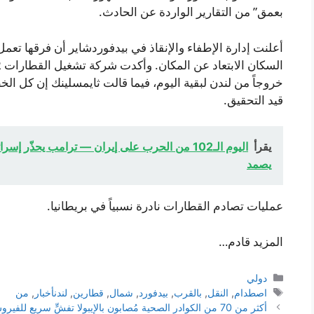
بعمق” من التقارير الواردة عن الحادث.
أعلنت إدارة الإطفاء والإنقاذ في بيدفوردشاير أن فرقها تع
خروجاً من لندن لبقية اليوم، فيما قالت ثايمسلينك إن كل 
قيد التحقيق.
يقرأ
اليوم الـ102 من الحرب على إيران — ترامب يحذّر
يصمد
عمليات تصادم القطارات نادرة نسبياً في بريطانيا.
المزيد قادم…
التصنيفات
دولي
الوسوم
اصطدام
,
النقل
,
بالقرب
,
بيدفورد
,
شمال
,
قطارين
,
لندنأخبار
,
من
أكثر من 70 من الكوادر الصحية مُصابون بالإيبولا تفشٍّ سريع للفيروس في جمهورية الكونغو الديمقراطية