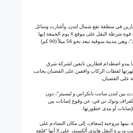
طارين في منطقة تقع شمال لندن، وأشارت وسائل
إعلام إلى أن الحادث الكبير أسفر عن إصابات متعددة. وقالت قوة شرطة النقل على موقع X يوم الجمعة إنها
“تستجيب لبلاغات عن تصادم بين قطارين في منطقة بيدفورد”، وهي مدينة سوقية تبعد نحو 56 ميلاً (90 كم)
ا يبدو اصطدام قطارين تابعين لشركة شرق
ظهرتها لقطات الركاب واقفين على القضبان بجانب
 على القضبان.
عامل مع حادث بين لندن سانت بانكراس و ليسيتر”، دون
تلغراف وتوك تي في، عن وقوع إصابات بين
لإصابات أو مدى خطورتها.
 بينها مروحية إسعاف، إلى مكان التصادم على
السكة جنوب بيدفورد، وناشدت الجمهور تجنّب المنطقة. وكتبت وزيرة النقل هايدي ألكسندر على X أنها “قلقة