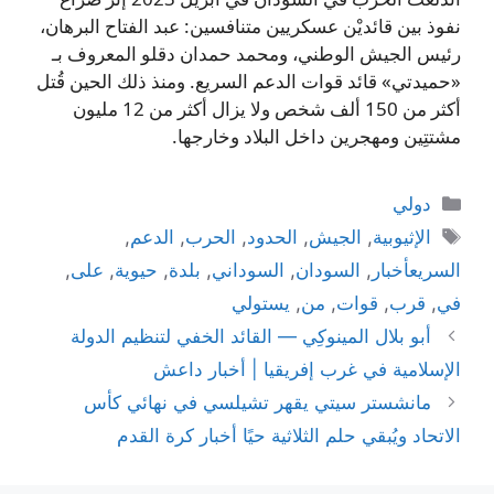
نفوذ بين قائديْن عسكريين متنافسين: عبد الفتاح البرهان،
رئيس الجيش الوطني، ومحمد حمدان دقلو المعروف بـ
«حميدتي» قائد قوات الدعم السريع. ومنذ ذلك الحين قُتل
أكثر من 150 ألف شخص ولا يزال أكثر من 12 مليون
مشتتِين ومهجرين داخل البلاد وخارجها.
التصنيفات
دولي
الوسوم
الإثيوبية
,
الجيش
,
الحدود
,
الحرب
,
الدعم
,
السريعأخبار
,
السودان
,
السوداني
,
بلدة
,
حيوية
,
على
,
في
,
قرب
,
قوات
,
من
,
يستولي
أبو بلال المينوكِي — القائد الخفي لتنظيم الدولة
الإسلامية في غرب إفريقيا | أخبار داعش
مانشستر سيتي يقهر تشيلسي في نهائي كأس
الاتحاد ويُبقي حلم الثلاثية حيًا أخبار كرة القدم