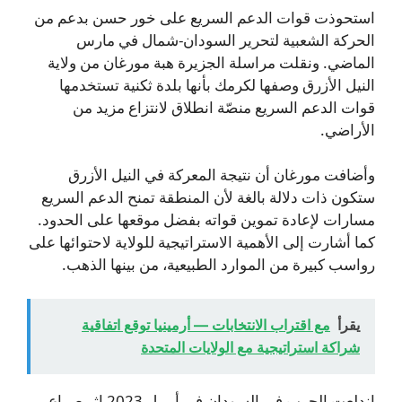
استحوذت قوات الدعم السريع على خور حسن بدعم من
الحركة الشعبية لتحرير السودان-شمال في مارس
الماضي. ونقلت مراسلة الجزيرة هبة مورغان من ولاية
النيل الأزرق وصفها لكرمك بأنها بلدة ثكنية تستخدمها
قوات الدعم السريع منصّة انطلاق لانتزاع مزيد من
الأراضي.
وأضافت مورغان أن نتيجة المعركة في النيل الأزرق
ستكون ذات دلالة بالغة لأن المنطقة تمنح الدعم السريع
مسارات لإعادة تموين قواته بفضل موقعها على الحدود.
كما أشارت إلى الأهمية الاستراتيجية للولاية لاحتوائها على
رواسب كبيرة من الموارد الطبيعية، من بينها الذهب.
يقرأ
مع اقتراب الانتخابات — أرمينيا توقع اتفاقية
شراكة استراتيجية مع الولايات المتحدة
اندلعت الحرب في السودان في أبريل 2023 إثر صراع