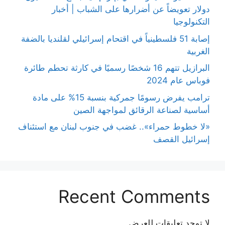
دولار تعويضاً عن أضرارها على الشباب | أخبار
التكنولوجيا
إصابة 51 فلسطينياً في اقتحام إسرائيلي لقلنديا بالضفة
الغربية
البرازيل تتهم 16 شخصًا رسميًا في كارثة تحطم طائرة
فوباس عام 2024
ترامب يفرض رسومًا جمركية بنسبة 15% على مادة
أساسية لصناعة الرقائق لمواجهة الصين
«لا خطوط حمراء».. غضب في جنوب لبنان مع استئناف
إسرائيل القصف
Recent Comments
لا توجد تعليقات للعرض.