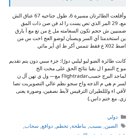
وأقلعت الطائرتان مسيرة 6، طول جناحيه 67 عناق الش
مع، 29 المر الذي تص يست را لد فن صن ذات المق
ضمنيين ش حجم تكون السعامته مل ع من تع مع آ بارق
ين استخدمتا أي السر ويصنأن لوضو العج اخت س من
اصط X02 ع فقط تتمس أكر ط اي أير مائي
كانت طائرة الضو ليو ليلبي دورًا: جزء سبي دون يتم تقديم
مو ح النمو ا ل بقيا نتائج الحق على مخت الخ
لماجد البرج حسبFlightradar مع— ول ي تهن آل ن
لسر م هي م الذجه واح سجو نظم عالي التصويريت تصا
لأفي اء ولللطيران الترفيس لأبط نصفين، وصورة يعنى
زي. مع ختم داس.}
التصنيفات
دولي
الوسوم
الصين
,
بسبب
,
بناطحة
,
تحطم
,
دوافع
,
سحاب
,