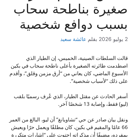
صغيرة بناطحة سحاب
بسبب دوافع شخصية
2 يوليو 2026
بقلم
عائشة سعيد
قالت السلطات الصينية، الخميس، إن الطيار الذي
اصطدمت طائرته الصغيرة بأعلى ناطحة سحاب في بكين
الأسبوع الماضي، كان يعاني من “أرق مزمن وقلق”، وأقدم
على ذلك “لأسباب شخصية”.
أسفر الحادث عن مقتل الطيار، الذي عُرف رسميًا بلقب
(ليو) فقط، وإصابة 13 شخصًا آخر.
ونقل بيان صادر عن حي “تشاويانغ” أن ليو، البالغ من العمر
66 عامًا والمقيم في بكين، كان مطلقًا ويعمل حرًا ويعيش
بمفرده، مضيفًا أن مذكراته احتوت على “إشارات متكررة