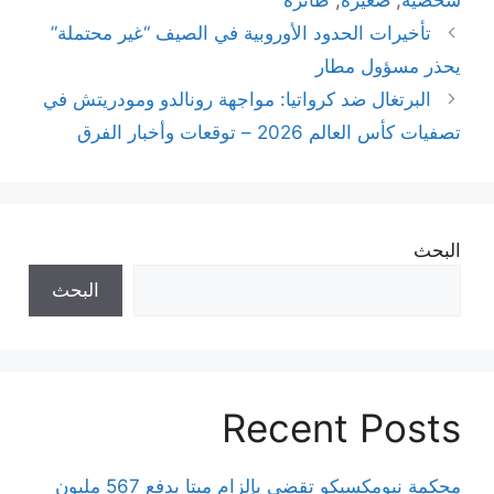
شخصية
,
صغيرة
,
طائرة
تأخيرات الحدود الأوروبية في الصيف “غير محتملة”
يحذر مسؤول مطار
البرتغال ضد كرواتيا: مواجهة رونالدو ومودريتش في
تصفيات كأس العالم 2026 – توقعات وأخبار الفرق
البحث
البحث
Recent Posts
محكمة نيومكسيكو تقضي بإلزام ميتا بدفع 567 مليون