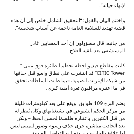
لإنهاء حياته”.
واختتم البيان بالقول: “التحقيق الشامل خلص إلى أن هذه
قضية تهديد للسلامة العامة ناجمة عن أسباب شخصية”.
من جانبه، قال مسؤولون إن أحد المصابين غادر
المستشفى بعد تلقيه العلاج.
كانت مقاطع فيديو لحظة تحطم الطائرة فوق مبنى ”
CITIC Tower” قد انتشرت على نطاق واسع قبل حذفها
من شبكة الإنترنت الصينية، فيما ظلت السلطات تحقق
في ما اعتبره مراقبون ثغرة أمنية كبرى.
يضم البرج 109 طوابق، ويقع على بعد كيلومترات قليلة
من مركز الحكم الشيوعي في تشنغنانهاي وكان يُنظر له
من قبل الكثيرين باعتباره طلسمًا لحسن الحظ – ولكن
بعد الحادث مباشرة جرى حذف رسوم وصور للمبنى ليس
لها علاقة بالحادث من منصات التواصل الصينية.