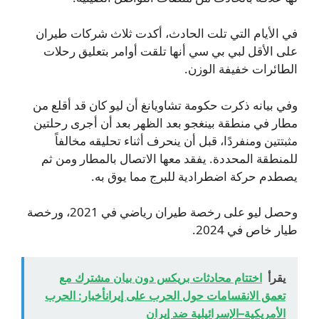
في الأيام التي تلت الحادث، أكدت ثلاث شركات طيران
على الأقل لبي بي سي أنها تلقت أوامر بتعليق رحلات
الطائرات خفيفة الوزن.
وفي بيانه ذكرت حكومة تشاويانغ أن ليو كان قد أقلع من
مطار في منطقة بينغجو بعد الظهر بعد أن أجرى رحلتين
مثبتتين ومنفردًا، قبل أن ينحرف أثناء تحليقه مخالفاً
للمنطقة المحددة. يفقد معها الاتصال بالمطار ومن ثم
يصطدم حركة اضطرادية للبرج مما يوق به.
وحصل ليو على رخصة طيران رياضي في 2021، ورخصة
طيار خاص في 2024.
يقرأ
اختتام محادثات بريكس دون بيان مشترك مع
تعمق الانقسامات حول الحرب على إيرانأخبار: الحرب
الأمريكية–الإسرائيلية ضد إيران