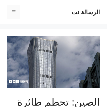
نتقل
لى
الرسالة نت
القائمة
لمحتوى
الصين: تحطم طائرة