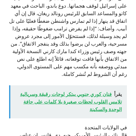
على إسرائيل لوقف هجماتها. دوغ باندو، الباحث في معهد
كاتو والمساعد السابق للرئيس رونالد ريغان، قال إن أي
اتفاق قد ينهار إذا لم تمارس واشنطن ضغطًا فعليًا على تل
أبيب. وأضاف: “إذا لم يفرض ترامب ضغوطًا حقيقه، وإذا
لم يجد وسيلة لذلك، فستتحوّل الأمور إلى مجرد عروض
مسرحية، والعرب لن يرضوا بذلك وقد ينفجر الاتفاق”. من
جهته وصف رئيس وزراء كندا مارك كارني النسخة الأولية
من الاتفاق بأنها فاقت توقعاته، قائلاً إنه اطلع على نص
مبدئي ووصفه بأنه مكسب مهم على المستوى الدولي،
رغم أن الشروط لم تُنشر كاملة.
يقرأ
فنان كوري جنوبي يبتكر لوحات رقيقة وسريالية
تلامس القلوب لحظات صغيرة بلا كلمات على حافة
الوحدة والسكينة
في الولايات المتحدة
قال نائب الرئيس الأمريكي جيه. دي. فانس إن عناصر