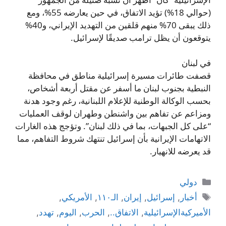
(حوالي 18%) تؤيد الاتفاق، في حين يعارضه 55%، ومع
ذلك يبقى 70% منهم قلقين من التهديد الإيراني، و40%
يتوقعون أن يظل ترامب صديقًا لإسرائيل.
في لبنان
قصفت طائرات مسيرة إسرائيلية مناطق في محافظة
النبطية بجنوب لبنان ما أسفر عن مقتل أربعة أشخاص،
بحسب الوكالة الوطنية للإعلام اللبنانية، رغم وجود هدنة
ومزاعم عن تفاهم بين واشنطن وطهران لوقف العمليات
“على كل الجبهات، بما في ذلك لبنان”. وتؤجج هذه الغارات
الاتهامات الإيرانية بأن إسرائيل تنتهك شروط التفاهم، مما
قد يعرضه للانهيار.
التصنيفات
دولي
الوسوم
أخبار
,
إسرائيل
,
إيران
,
الـ١١٠
,
الأمريكي
,
الأميركيةالإسرائيلية
,
الاتفاق..
,
الحرب
,
اليوم
,
تهدد
,