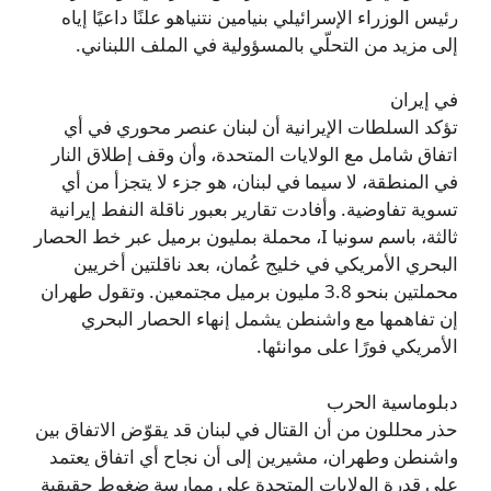
رئيس الوزراء الإسرائيلي بنيامين نتنياهو علنًا داعيًا إياه
إلى مزيد من التحلّي بالمسؤولية في الملف اللبناني.
في إيران
تؤكد السلطات الإيرانية أن لبنان عنصر محوري في أي
اتفاق شامل مع الولايات المتحدة، وأن وقف إطلاق النار
في المنطقة، لا سيما في لبنان، هو جزء لا يتجزأ من أي
تسوية تفاوضية. وأفادت تقارير بعبور ناقلة النفط إيرانية
ثالثة، باسم سونيا I، محملة بمليون برميل عبر خط الحصار
البحري الأمريكي في خليج عُمان، بعد ناقلتين أخريين
محملتين بنحو 3.8 مليون برميل مجتمعين. وتقول طهران
إن تفاهمها مع واشنطن يشمل إنهاء الحصار البحري
الأمريكي فورًا على موانئها.
دبلوماسية الحرب
حذر محللون من أن القتال في لبنان قد يقوّض الاتفاق بين
واشنطن وطهران، مشيرين إلى أن نجاح أي اتفاق يعتمد
على قدرة الولايات المتحدة على ممارسة ضغوط حقيقية