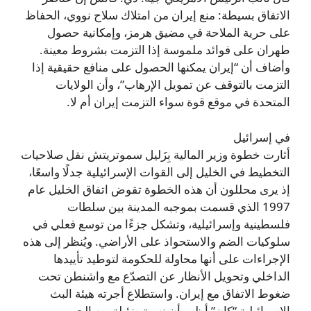
الاتفاق بسيطة: منع إيران من امتلاك سلاح نووي، الحفاظ
على حرية الملاحة في مضيق هرمز، وإمكانية حصول
طهران على فوائد ملموسة إذا التزمت بشروط معينة.
وأضاف أن “إيران يمكنها الحصول على منافع حقيقية إذا
التزمت بالتوقف عن تمويل الإرهاب”، وأن الولايات
المتحدة في موقع قوة سواء التزمت إيران أم لا.
في إسرائيل
أثارت خطوة وزير المالية بِزَليل سموتريتش نقل صلاحيات
التخطيط في الخليل إلى القوات الإسرائيلية جدلًا واسعًا،
إذ يرى محللون أن هذه الخطوة تقوض اتفاق الخليل عام
1997 الذي قسمت بموجبه المدينة بين سلطات
فلسطينية وإسرائيلية، وتشكل جزءًا من توسع فعلي في
سلوكيات الضم والاستحواذ على الأراضي. ويُنظر إلى هذه
الإجراءات على أنها محاولة للحكومة لتوطيد تأييدها
الداخلي وتحويل الأنظار عن التصدّع مع واشنطن تحت
ضغوط الاتفاق مع إيران. واستطلاع أجرته هيئة البث
الإسرائيلية “كان” أظهر أن نسبة ضئيلة من الجمهور