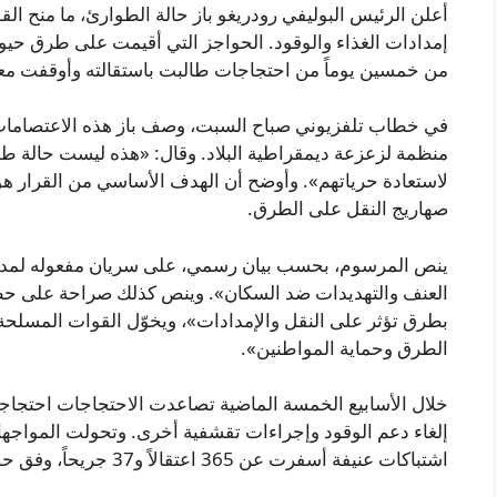
أعلن الرئيس البوليفي رودريغو باز حالة الطوارئ، ما منح ا
إمدادات الغذاء والوقود. الحواجز التي أقيمت على طرق حيوية أ
من خمسين يوماً من احتجاجات طالبت باستقالته وأوقفت مع
في خطاب تلفزيوني صباح السبت، وصف باز هذه الاعتصامات ب
منظمة لزعزعة ديمقراطية البلاد. وقال: «هذه ليست حالة ط
لاستعادة حرياتهم». وأوضح أن الهدف الأساسي من القرار هو
صهاريج النقل على الطرق.
ينص المرسوم، بحسب بيان رسمي، على سريان مفعوله لمدة تسع
العنف والتهديدات ضد السكان». وينص كذلك صراحة على حظ
بطرق تؤثر على النقل والإمدادات»، ويخوّل القوات المسلحة
الطرق وحماية المواطنين».
خلال الأسابيع الخمسة الماضية تصاعدت الاحتجاجات احتجا
إلغاء دعم الوقود وإجراءات تقشفية أخرى. وتحولت المواجه
اشتباكات عنيفة أسفرت عن 365 اعتقالاً و37 جريحاً، وفق حصيلة السلطات.