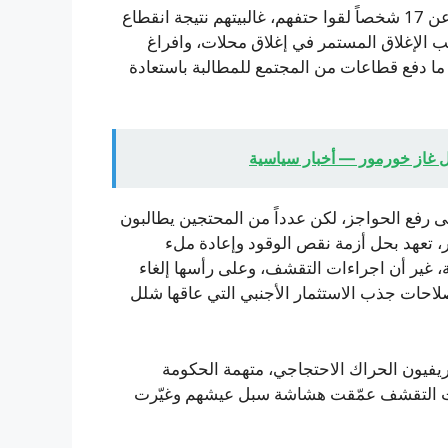
وقالت مؤسسة النائب العام ومنظمات حقوقية إن ما لا يقل عن 17 شخصاً لقوا حتفهم، غالبيتهم نتيجة انقطاع
ب الإغلاق المستمر في إغلاق محلات، وافراغ
 دفع قطاعات من المجتمع للمطالبة باستعادة
غاز خورمور — أخبار سياسية
إلى رفع الحواجز، لكن عدداً من المحتجين يطالبون
، تعهد بحل أزمة نقص الوقود وإعادة ملء
ة، غير أن اجراءات التقشف، وعلى رأسها إلغاء
احات جذب الاستثمار الأجنبي التي عاقها شلل
يفيون الحراك الاحتجاجي، متهمة الحكومة
سات التقشف عمّقت هشاشة سبل عيشهم وغيّرت