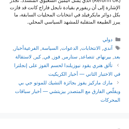
(Reform UK) الذي يمثّل اليمين الشعبوي المتشدد. تجدر
الإشارة إلى أن ريفورم بقيادة نايجل فاراج كانت قد فازت
بكل دوائر مايكرفيلد في انتخابات المحليات السابقة، ما
يبرز الطبيعة المتقلبة للمشهد السياسي المحلي.
التصنيفات
دولي
الوسوم
آندي
,
الانتخابات
,
الدعوات
,
السياسة
,
الفرعيةأخبار
,
بعد
,
بيرنهام
,
تتصاعد
,
ستارمر
,
فوز
,
في
,
كير
,
لاستقالة
تألق هنري يقود نيوزيلندا لحسم الفوز على إنجلترا
في الاختبار الثاني — أخبار الكريكيت
مارك ماركيز يفوز بجائزة التشيك للموتو جي بي
ويقلّص الفارق مع المتصدر بيزيتشي — أخبار سباقات
المحركات