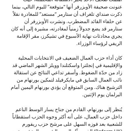
عنونت صحيفة الأوبزرفر أنها “متوقعة” لليوم التالي، بينما
ذكرت صنداي تلغراف أن ستارمر “مستعد” للمغادرة نقلاً
عن حلفاء القائد المضطرب. ونشرت الأوبزرفر أن
ستارمر قد يضع جدولاً زمنياً لمغادرته، مشيرة إلى أنه كان
يجري محادثات نهاية الأسبوع في تشيكرز، مقر الإقامة
الريفي لرؤساء الوزراء.
كان أداء حزب العمال الضعيف في الانتخابات المحلية
والإقليمية في إنجلترا واسكتلندا وويلز الشهر الماضي قد
زاد من حدّة الضغوط. وأسفر تداعي النتائج عن استقالة
نائب العمال السابق في مايكرفيلد لتمكين بورنهام من
الترشيح هناك. ومن المتوقع أن يؤدي بورنهام اليمين أمام
البرلمان يوم الإثنين.
يُنظر إلى بورنهام، القادم من جناح يسار الوسط الناعم
داخل حزب العمال، على أنه أكثر وجوه الحزب استقطاباً
للشعبية بعد فوزه السهل على مرشح حزب ريفورم