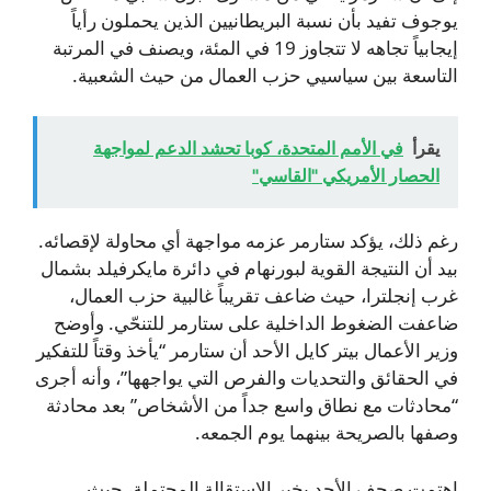
يوجوف تفيد بأن نسبة البريطانيين الذين يحملون رأياً
إيجابياً تجاهه لا تتجاوز 19 في المئة، ويصنف في المرتبة
التاسعة بين سياسيي حزب العمال من حيث الشعبية.
يقرأ
في الأمم المتحدة، كوبا تحشد الدعم لمواجهة
الحصار الأمريكي "القاسي"
رغم ذلك، يؤكد ستارمر عزمه مواجهة أي محاولة لإقصائه.
بيد أن النتيجة القوية لبورنهام في دائرة مايكرفيلد بشمال
غرب إنجلترا، حيث ضاعف تقريباً غالبية حزب العمال،
ضاعفت الضغوط الداخلية على ستارمر للتنحّي. وأوضح
وزير الأعمال بيتر كايل الأحد أن ستارمر “يأخذ وقتاً للتفكير
في الحقائق والتحديات والفرص التي يواجهها”، وأنه أجرى
“محادثات مع نطاق واسع جداً من الأشخاص” بعد محادثة
وصفها بالصريحة بينهما يوم الجمعه.
اهتمت صحف الأحد بخبر الاستقالة المحتملة، حيث