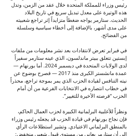
رئيس وزراء للمملكة المتحدة خلال عقد من الزمن، وتدل
هذه الوتيرة على معدل تبديل سريع في تاريخ البلاد
الحديث. ستارمر يواجه ضغطاً متزايداً إثر تراجع شعبيته
على مدى أشهر، بالإضافة إلى أخطاء سياسية وسلسلة
من الفضائح.
في فبراير تعرض لانتقادات بعد نشر معلومات من ملفات
إبستين تتعلق ببيتر ماندلسون، الذي عينه ستارمر سفيراً
لدى الولايات المتحدة في ديسمبر 2024. أما بورنهام —
عمدة مانشستر الكبرى منذ 2017 — فصرح بوضوح عن
نيته التنافس لقيادة الحزب الذي يمر بموجة تراجع، محذراً
في خطاب انتصاره في الانتخابات الفرعية من أن أمام
الحزب “فرصته الأخيرة للتغيير”.
ونظراً للأغلبية البرلمانية الكبيرة لحزب العمال الحاكم،
فإن نجاح بورنهام في قيادة الحزب قد يجعله رئيس وزراء
بالمنطق البرلماني الاعتيادي. وتشير استطلاعات الرأي
إلى أن ستارمر يعاني من مستوى قبول شعبي منخفض: