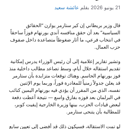
21 يونيو 2026
بقلم
عائشة سعيد
قال وزير بريطاني إن كير ستارمر يوازن “الحقائق
السياسية” بعد أن حقق منافسه آندي بورنهام فوزاً ساحقاً
في انتخاب فرعي، ما أثار ضغوطاً متصاعدة داخل صفوف
حزب العمال.
وتشير تقارير إعلامية إلى أن رئيس الوزراء يدرس إمكانية
تقديم استقاله خلال أيام، وسط تصاعد مطالب داخلية منذ
فوز بورنهام الحاسم. وهناك توقعات متزايدة بأن ستارمر
قد يعلن جدولاً زمنياً للمغادرة فوراً، وربما يوم الإثنين
نفسه، الذي من المقرر أن يؤدي فيه بورنهام اليمين كنائب
في البرلمان بعد فوزه بفارق واسع — نتيجة أعطت دفعة
لبعض قيادات الحزب، بينها وزيرة الخارجية إيفيت كوبر،
للمطالبة بأن يتنحى ستارمر.
لو تمت الاستقالة، فسيكون ذلك قد أفضى إلى تعيين سابع