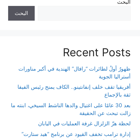
البحث
البحث
Recent Posts
ظهورٌ أولُ لطائرات “رافال” الهندية في أكبر مناورات
أستراليا الجوية
أفريقيا تقف خلف إنفانتينو.. الكاف يمنح رئيس الفيفا
ثقة بالإجماع
بعد 30 عامًا على اغتيال والدها الناشط السيخي، ابنته ما
زالت تبحث عن الحقيقة
لحظة هزّ الزلزال غرفة العمليات في اليابان
إدارة ترامب تخفف القيود عن برنامج “هيد ستارت”