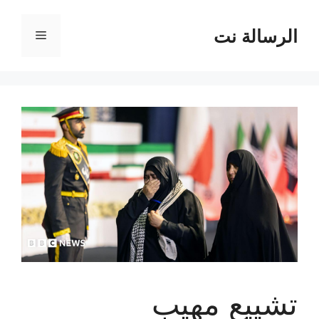
نتقل
لى
الرسالة نت
القائمة
لمحتوى
تشييع مهيب