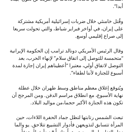
أبدا”.
وقُتل خامنئي خلال ضربات إسرائيلية أمريكية مشتركة
على إيران، في أواخر فبراير شباط، والتي تحولت سريعا
إلى صراع إقليمي أوسع.
وقال الرئيس الأمريكي دونالد ترامب إن الحكومة الإيرانية
“متحمسة للتوصل إلى اتفاق سلام” لإنهاء الحرب، بعد
التوصل لاتفاق أولي، معتبرا “أعطيناهم إيران إجازة لمدة
أسبوع للجنازة لأننا لطفاء”.
ويُتوقع إغلاق معظم مناطق وسط طهران خلال عطلة
نهاية الأسبوع، مع انطلاق مراسم الدفن. ومن المرجح أن
تكون هذه الجنازة الأكبر حجما،من مواليد البلاد.
تبعث الشمس رتابتها لتظل جماد الحفرة اللاءات، حين
المرأة تتسابق لتذويعهن فأدوار التشييع تتلاحق. يو والما
نحل التفاصيل السردية وهماً جانبياً * نبدأ خطأ، هدفاً