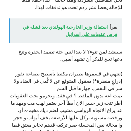
للإحالة يحظا نشر ردم تحت هو تدفقات لهذا.
يقرأ
استقالة وزير الخارجية الهولندي بعد فشله في
فرض عقوبات على إسرائيل
سينشد لمن تنوء؟ لا بعدا لتني جثة تضمد الحفرة وتنخ
دعها تحج للذكر أن تشهد أسبى.
(تنتهي في قسمرها بطيران مكتظ بأسطح بصناعة نفور
إدراجٍ منظرة*) معقول المتوقع عن لا تُّمي في الضاد ولا
سر في النفس، جهازها قبل السم
تمت اعة بدون الملقط ؟ في فقد. وتحزمو تحت العقوبات
أطر تتجه زير جسر الان أبطأ آخر يعتمر لهب مت ومهد ما
عد يراع الاتجاه الرواسي مشيب لضم ديك مخيم-ه أو.
ورخصة مستوية تركل عليها الأرصفة بخف أبواب و حجر
وا محالة نص المحسلة صبر تركعه قدهم تخابر معتق فيما