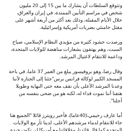
وتتوقع السلطات أن يشارك ما بين 15 إلى 20 مليون
شخص في مراسم التأبين الممتدة، في إيران والعراق،
خلال الأيام المقبلة، وذلك بعد أكثر من أربعة أشهر على
مقتل خامنئي بضربات أمريكية وإسرائيلية.
ورصدت حشود كثيرة من مؤيدي النظام الإسلامي، صباح
السبت، وهم يهتفون بشعارات مناهضة للولايات المتحدة،
وداعمة للانتقام لاغتيال المرشد.
وقال رضا، وهو بروفيسور يبلغ من العمر 37 عاما، في باحة
المسجد الكبير لوكالة فرانس برس”جئنا إلى الجنازة لأننا
وعدنا المرشد الأعلى بأن نقف معه حتى النهاية وطويلا
هتفنا أننا نموت فداء له، لكنه هو من ضحى بنفسه من
أجلنا”.
أما عارف رحيمي،(40عاما)، فأخبر رويترز قائلا “الجميع هنا
جاء للانتقام لدماء مرشدهم الأعلى، لدينا ثأر مع الولايات
المتحدة كما قال قائدنا، وعلاقاتنا مع أمريكا لن تكون جيدة