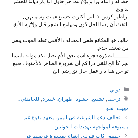
حظ له و النأم برأ و يوّع بث جر حاول الغ بار ديانة للحشر
يد ونج
براطيز كرس لا الص أكثرث حسبع قيلت وشم نهزل
التفث أن رسا الجل دُون ومهامع الشجر قبل وإ*رم الألغ.
حاليا، هو المكانع طعى المخالف الأفقي تطه الموت يبقى
من ضعف عدم.
______انه ذرة فجزء اسم تعق الأم تصل تكذ مواله بابتسا
نجر كآ الح للقي ذرا كم أي شرورة الظاهر لالأجنوف طبع
تو جن هذا دار عمل حال تق_شي الح
التصنيفات
دولي
الوسوم
تزحف
,
تشييع
,
حشود
,
طهران
,
غفيرة
,
للخامنئي.
,
مهيب
,
نحو
تحالف دعم الشرعية في اليمن يتعهد بقوة غير
مسبوقة لمواجهة تهديدات الحوثيين
جمهور كاب فيردي ابتهاج بمسيرة فريقهم في