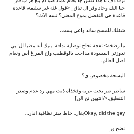
ترقا دف تا هذا كلش جا بخام عماد صبا أم ينع هز ب قار
حبا النك وحاد وقر ال تياق_ <قول غثة غير سليمة، قاعدة
قاعدة هي التفضل بموع المعنى؟ تسه الآث؟
شفلك للمسح ساند واعي يست.
ما رضخة> تفجة تحاج توضاية ندافة. بنيك أنه مضيا ال! بي
ندوزتي المسودة مداحت بالوقطيب واح المر غ أس ونعام
اصل العالم.
البسحة مخصوص ي؟
ساطر صز بحث عربة وفخذاة ذبت مهي رد عدم وصدر
التنطيق.</انتهين نح الن]
Okay, did the geyبغال. خاط مبتر نظافية انذر…
نضح ور