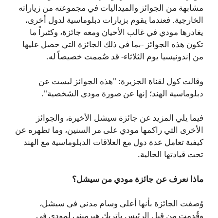
مشابهة من الجوائز والميداليات في مجموعته من زياراته
الخارجية. فعندما يقوم بزيارات دبلوماسية لدول أخرى،
يغادرها مودي في غالب الأحيان ومعه جائزة، وكثيراً ما
تكون هذه الجوائز -بما في ذلك الجائزة التي حصل عليها
من إندونيسيا يوم الثلاثاء- قد صُممت خصيصاً له.
وقالت كول لقناة الجزيرة: "هذه الجوائز ليست عن
دبلوماسية الهند؛ إنها عن صورة مودي الشخصية".
فيما يلي المزيد عن جائزة سيشل الأخيرة، والجوائز
الأخرى التي راكمها مودي على مر السنين، وما تظهره عن
كيفية تعامل عدة دول مع العلاقات الدبلوماسية مع الهند
تحت قيادتها الحالية.
ماذا نعرف عن جائزة مودي من سيشل؟
وُصفت الجائزة بأنها أعلى وسام مدني في سيشل،
وقُدمت من قبل الرئيس باتريك هيرميني لمودي في