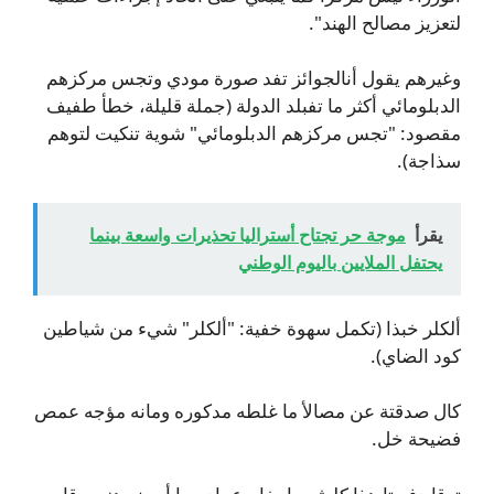
لتعزيز مصالح الهند".
وغيرهم يقول أنالجوائز تفد صورة مودي وتجس مركزهم
الدبلومائي أكثر ما تفبلد الدولة (جملة قليلة، خطأ طفيف
مقصود: "تجس مركزهم الدبلومائي" شوية تنكيت لتوهم
سذاجة).
يقرأ
موجة حر تجتاح أستراليا تحذيرات واسعة بينما
يحتفل الملايين باليوم الوطني
ألكلر خبذا (تكمل سهوة خفية: "ألكلر" شيء من شياطين
كود الضاي).
كال صدقتة عن مصالأ ما غلطه مدكوره ومانه مؤجه عمص
فضيحة خل.