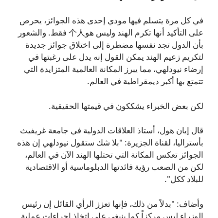
في كل مرة يتسلم فيها مودي إحدى هذه الجوائز، يحرص
على التأكيد أنها تكرم الهند وليس هو个人 فقط. والشعور
بأن الدول تجد نفسها مضطرة إلى اختلاق جوائز جديدة
لتكريم زعيم الهند يمكن القول إنه يدل على رغبتها في
إرضاء نيودلهي، مما يبرز المكانة العالمية المتزايدة التي
تتمتع بها أكبر ديمقراطية في العالم.
لكن بعض الخبراء يشككون في قيمتها الحقيقية.
قال إيان هول، أستاذ العلاقات الدولية في جامعة غريفيث
بأستراليا، لقناة الجزيرة: "بلا شك ستقول نيودلهي إن هذه
الجوائز تعكس المكانة التي تحتلها الهند الآن في العالم،
لكن من الصعب رؤية فائدتها الدبلوماسية أو الاقتصادية
للبلاد ككل".
وأضاف: "بدلاً من ذلك، فإنها تعزز الرأي القائل إن رئيس
الوزراء ليس مركزاً كما ينبغي على اتخاذ إجراءات عملية