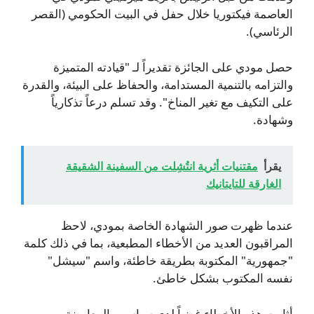
العاصمة فيكتوريا خلال حفل في البيت الحكومي (القصر
الرئاسي).
حصل مودي على الجائزة تقديراً لـ "قيادته المتميزة
والتزامه بالتنمية المستدامة، والحفاظ على البيئة، والقدرة
على التكيف مع تغير المناخ". وقد تسلم درعاً تذكارياً
وشهادة.
يقرأ
مقتنيات أثرية انتُشِلت من السفينة الشقيقة
الغارقة للتايتانيك
عندما ظهرت صور الشهادة الخاصة بمودي، لاحظ
المراقبون العديد من الأخطاء المطبعية، بما في ذلك كلمة
"جمهورية" المكتوبة بطريقة خاطئة، واسم "سيشل"
نفسه المكتوب بشكل خاطئ.
أثارت هذه الأخطاء غضباً لدى سياسيي المعارضة.