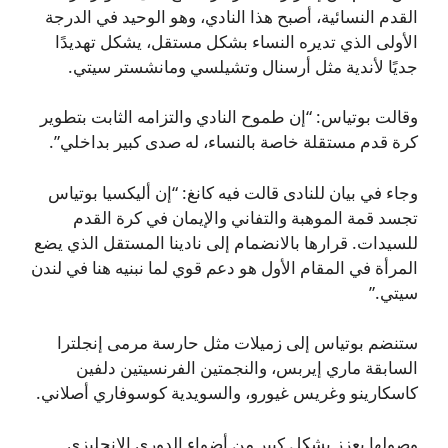
القدم النسائية، أصبح هذا النادي، وهو الوحيد في الدرجة
الأولى الذي تديره النساء بشكل مستقل، يشكل تهديدًا
جديًا لأندية مثل أرسنال وتشيلسي ومانشستر سيتي.
وقالت بوتياس: “إن طموح النادي والتزامه الثابت بتطوير
كرة قدم مستقلة خاصة بالنساء، له صدى كبير بداخلي”.
وجاء في بيان للنادى قالت فيه كانغ: “إن أليكسيا بوتياس
تجسد قمة الموهبة والتفاني والإيمان في كرة القدم
للسيدات. قرارها بالانضمام إلى نادينا المستقل الذي يضع
المرأة في المقام الأول هو دعم قوي لما نبنيه هنا في لندن
سيتي.”
ستنضم بوتياس إلى زميلات مثل حارسة مرمى إنجلترا
السابقة ماري إيربس، والنجمتين الفرنسيتين دلفين
كاسكارينو وغريس غيورو، والسويدية كوسوفاري أصلاني.
وصولها يعزز بشكل كبير من أضواء الدوري الإنجليزي