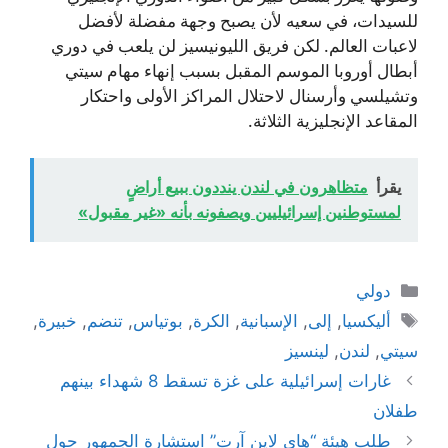
للسيدات، في سعيه لأن يصبح وجهة مفضلة لأفضل
لاعبات العالم. لكن فريق الليونيسيز لن يلعب في دوري
أبطال أوروبا الموسم المقبل بسبب إنهاء مهام سيتي
وتشيلسي وأرسنال لاحتلال المراكز الأولى واحتكار
المقاعد الإنجليزية الثلاثة.
يقرأ
متظاهرون في لندن ينددون ببيع أراضٍ
لمستوطنين إسرائيليين ويصفونه بأنه «غير مقبول»
التصنيفات
دولي
الوسوم
أليكسيا
,
إلى
,
الإسبانية
,
الكرة
,
بوتياس
,
تنضم
,
خبيرة
,
سيتي
,
لندن
,
لينسيز
غارات إسرائيلية على غزة تسقط 8 شهداء بينهم
طفلان
طلب هيئة “هاي لاين آرت” استشارة الجمهور حول