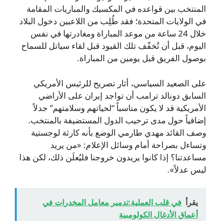
المنتخب بين قواعده في المكسيك والمباريات المقامة
في الولايات المتحدة؛ فقد طُلِب من اللاعبين دخول البلاد
خلال 24 ساعة من موعد المباراة ومغادرتها في نفس
اليوم، قبل أن تُخفّف تلك القيود قبل لقاء سياتل للسماح
بوصول الفريق قبل يومين من المباراة.
على الصعيد السياسي، أثار تصريح للرئيس الأمريكي
السابق دونالد ترامب أن تواجد إيران على الأراضي
الأمريكية قد لا يكون مناسباً “لحياتهم وسلامتهم” جدلاً
إضافياً حول مدى ترحيب الدول المستضيفة بالمنتخب.
وصف القائد مهدي طارمي الوضع بأنه كارثة لوجستية
وتساءل بصراحة أمام وسائل الإعلام: «من يريد
مساعدتنا؟ إذا كانوا يريدون خروجنا فليُعلَن ذلك، لكن هذا
ليس عدلاً».
يقرأ
في قلب العملية:تدمير معامل المخدرات في
أعماق الأدغال الكولومبية