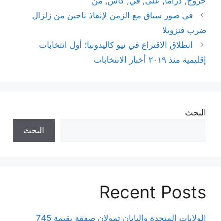
خروج
,
دراما
,
على
,
في
,
كأس
,
من
في صور سباق مع الزمن لإنقاذ ناجين من زلزال
ضرب فنزويلا
انطلاق الاقتراع في نيو كاليدونيا؛ أول انتخابات
إقليمية منذ ٢٠١٩ أخبار الانتخابات
البحث
البحث
Recent Posts
الولايات المتحدة واليابان تمولان صفقة بقيمة 745