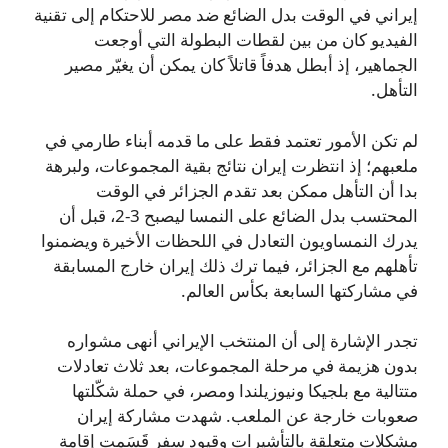
إيراني في الوقت بدل الضائع ضد مصر للاحتكام إلى تقنية
الفيديو كان من بين لقطات البطولة التي أوجعت
الجماهير، إذ أبطل هدفاً قاتلاً كان يمكن أن يغيّر مصير
التأهل.
لم تكن الأمور تعتمد فقط على ما قدمه أبناء طارمي في
ملعبهم؛ إذ انتظرت إيران نتائج بقية المجموعات، ولبرهة
بدا أن التأهل ممكن بعد تقدم الجزائر في الوقت
المحتسب بدل الضائع على النمسا ليصبح 3-2، قبل أن
يدرك النمساويون التعادل في اللحظات الأخيرة ويضمنوا
تأهلهم مع الجزائر، فيما ترك ذلك إيران خارج المسابقة
في مشاركتها السابعة بكأس العالم.
تجدر الإشارة إلى أن المنتخب الإيراني أنهى مشواره
بدون هزيمة في مرحلة المجموعات، بعد ثلاث تعادلات
متتالية مع بلجيكا ونيوزيلندا ومصر، في حملة شكّلتها
صعوبات خارجة عن الملعب. شهدت مشاركة إيران
مشكلات متعلقة بالتأشيرات وقيود سفر قَسَمت إقامة