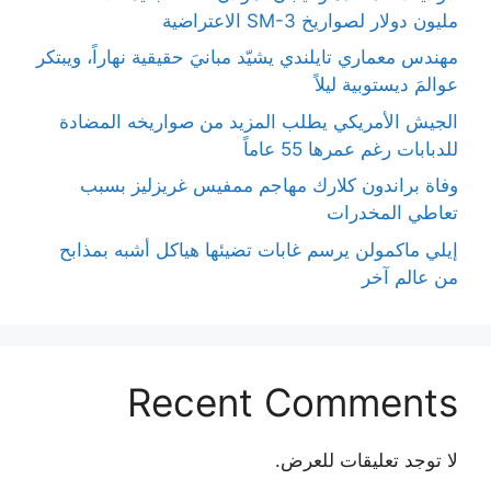
مليون دولار لصواريخ SM-3 الاعتراضية
مهندس معماري تايلندي يشيّد مبانيَ حقيقية نهاراً، ويبتكر
عوالمَ ديستوبية ليلاً
الجيش الأمريكي يطلب المزيد من صواريخه المضادة
للدبابات رغم عمرها 55 عاماً
وفاة براندون كلارك مهاجم ممفيس غريزليز بسبب
تعاطي المخدرات
إيلي ماكمولن يرسم غابات تضيئها هياكل أشبه بمذابح
من عالم آخر
Recent Comments
لا توجد تعليقات للعرض.