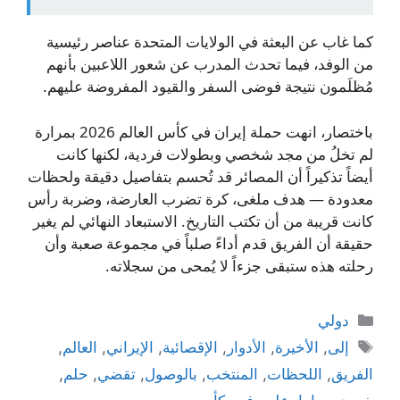
كما غاب عن البعثة في الولايات المتحدة عناصر رئيسية
من الوفد، فيما تحدث المدرب عن شعور اللاعبين بأنهم
مُظلَمون نتيجة فوضى السفر والقيود المفروضة عليهم.
باختصار، انهت حملة إيران في كأس العالم 2026 بمرارة
لم تخلُ من مجد شخصي وبطولات فردية، لكنها كانت
أيضاً تذكيراً أن المصائر قد تُحسم بتفاصيل دقيقة ولحظات
معدودة — هدف ملغى، كرة تضرب العارضة، وضربة رأس
كانت قريبة من أن تكتب التاريخ. الاستبعاد النهائي لم يغير
حقيقة أن الفريق قدم أداءً صلباً في مجموعة صعبة وأن
رحلته هذه ستبقى جزءاً لا يُمحى من سجلاته.
التصنيفات
دولي
الوسوم
إلى
,
الأخيرة
,
الأدوار
,
الإقصائية
,
الإيراني
,
العالم
,
الفريق
,
اللحظات
,
المنتخب
,
بالوصول
,
تقضي
,
حلم
,