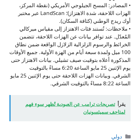
• المصادر: المسح الجيلوجي الأمريكي (نقطة المركز،
الهزات اللاحقة، شدة الاهتزاز)؛ LandScan عبر مختبر
أوك ريدج الوطني (كثافة السكان).
• ملاحظات: تُستند فئات الاهتزاز إلى مقياس ميركالي
المُعدّل. عند توافر بيانات عن الهزات اللاحقة، تتضمن
الخرائط والرسوم الزلزالية الزلازل الواقعة ضمن نطاق
100 ميل ولمدة سبعة أيام من الهزة الأولية. جميع الأوقات
المذكورة أعلاه بتوقيت صيف تشيلي. بيانات الاهتزاز حتى
يوم الإثنين 25 مايو الساعة 6:20 مساءً بالتوقيت
الشرقي. وبيانات الهزات اللاحقة حتى يوم الإثنين 25 مايو
الساعة 8:22 مساءً بالتوقيت الشرقي.
يقرأ
تصريحات ترامب عن العبودية تُظهر سوء فهم
لمتاحف سميثسونيان
التصنيفات
دولي