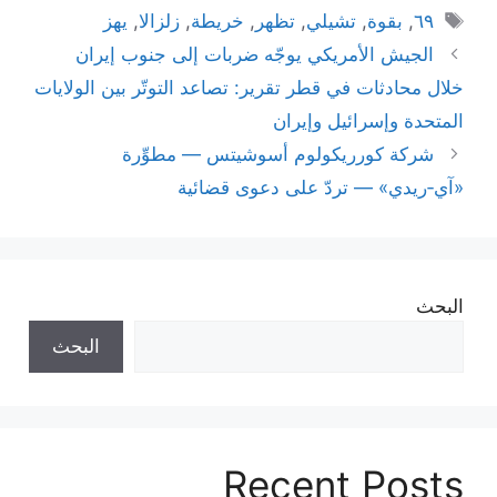
الوسوم
٦٩
,
بقوة
,
تشيلي
,
تظهر
,
خريطة
,
زلزالا
,
يهز
الجيش الأمريكي يوجّه ضربات إلى جنوب إيران
خلال محادثات في قطر تقرير: تصاعد التوتّر بين الولايات
المتحدة وإسرائيل وإيران
شركة كورريكولوم أسوشيتس — مطوِّرة
«آي‑ريدي» — تردّ على دعوى قضائية
البحث
البحث
Recent Posts