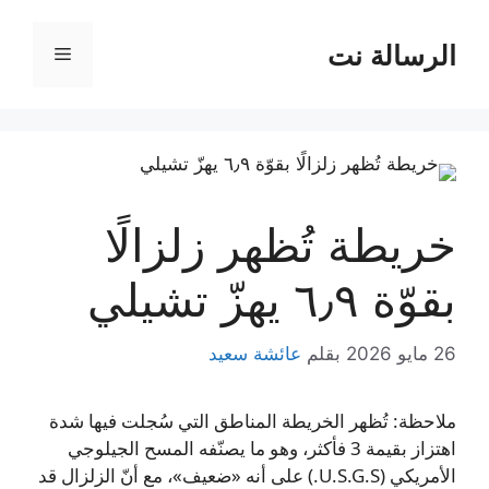
نتقل
لى
الرسالة نت
القائمة
لمحتوى
خريطة تُظهر زلزالًا
بقوّة ٦٫٩ يهزّ تشيلي
26 مايو 2026
بقلم
عائشة سعيد
ملاحظة: تُظهر الخريطة المناطق التي سُجلت فيها شدة
اهتزاز بقيمة 3 فأكثر، وهو ما يصنّفه المسح الجيلوجي
الأمريكي (U.S.G.S.) على أنه «ضعيف»، مع أنّ الزلزال قد