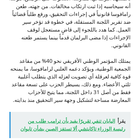
أنه سيحاسبه إذا ثبت ارتكاب مخالفات. من جهته، طعن
رامافوسا قانونياً في إجراءات التحقيق، ورفع طلباً قضائياً
ضد تقرير اللجنة المستقلة، في خطوة قد تؤخر سير
العمل. كما هدد باللجوء إلى قاضٍ مستعجل لوقف
الإجراءات إذا مضى البرلمان قدماً بينما يستمر طعنه
القانوني.
يمتلك المؤتمر الوطني الأفريقي نحو 40% من مقاعد
الجمعية الوطنية، ويؤكد دعمه العلني لرامافوسا، ما يمنحه
قوة كافية لعرقلة أي تصويت لعزله الذي يتطلب أغلبية
ثلثي الأعضاء. ومع ذلك، يسيطر الحزب على تسعة مقاعد
فقط من أصل 31 داخل اللجنة، مما يتيح للأحزاب
المعارضة مساحة لتشكيل وجهة سير التحقيق منذ بدايته.
يقرأ
اليابان تنفي تقريرًا يفيد بأن ترامب طلب من
رئيسة الوزراء تاكايتشي ألا تستفز الصين بشأن تايوان