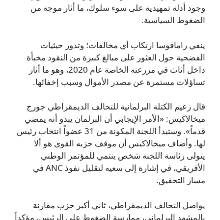
وجود أدلة تمهيدية على سوء سلوك، ما أثار موجة من
الضغوط السياسية.
ينفي رامافوسا ارتكاب أي مخالفات؛ وتدور حيثيات
الفضحية حول العثور على مبالغ كبيرة من النقود مخبأة
داخل أثاث في مزرعته الخاصة عام 2020، وهو ما أثار
تساؤلات مستمرة عن مصدر الأموال وسبب إخفائها.
قال زعيم الكتلة البرلمانية للتحالف الديمقراطي جورج
ميخالاكيس: «الأمر الإيجابي أن البرلمان يبدو أنه يمضي
قدماً». وستبدأ اللجنة المكونة من 31 عضواً انتخاب رئيس
لها. وأضاف ميخالاكيس أن موقف حزبه القوي هو ألا
يتولى رئاسة اللجنة شخص ينتمي للمؤتمر الوطني
الأفريقي، في إشارة إلى سعيه لتقليل نفوذ ANC في
مسار التحقيق.
يواصل التحالف الديمقراطي، ثاني أكبر حزب مقارنة
بالمشهد البرلماني، ممارسة الضغوط على الرئيس، مؤكداً