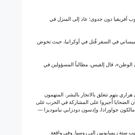
ب أفريقيا دون جدوى؛ عاد إلى المنزل في
 دوميساني في السفر قُتل في أوكرانيا، حيث تخوض
لى الوطن»، قال إلفيس، مطالباً المسؤولين في
ري بتهم تتعلق بالاتجار بالبشر. المتهمون
ن الضحايا أُجبروا على المشاركة في الحرب على
ا مالكون جواورادا، وإدسون دودزايي نياموديزا —
يب ستة زيمبابويين إلى روسيا. وفي واقعة