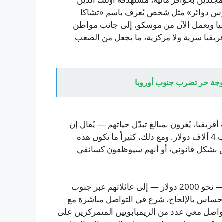
«رؤوس دوائر» مثل شخص يُعرف باسم «تشاكا
قيا ويعمل الآن من موسكو، إلى جانب مواطن
يقيا سرية ولا مركزية، ما يجعل من الصعب
وجة حر تضرب جنوب أوروبا
ريقيا، يُغرون بمبالغ تبدّل حياتهم — يُقال إن
هناك مكافأة توقيع تصل إلى 37 ألف دولار وراتباً شهرياً تقارب 4 آلاف دولار. ومع ذلك، كثيراً ما تكون هذه
جيش بشكل قانوني، أو أنهم سيوظفون كسائقي
«معظم الوعود لم تُنفَّذ. في بعض الحالات يُرسل مبلغ صغير — نحو 2000 دولار — إلى عائلاتهم عبر جنوب
لإحساس بالإلحاح، شرع في التواصل مباشرة مع
 تواصل معي عدد من الزيمبابويين المتمركزين على