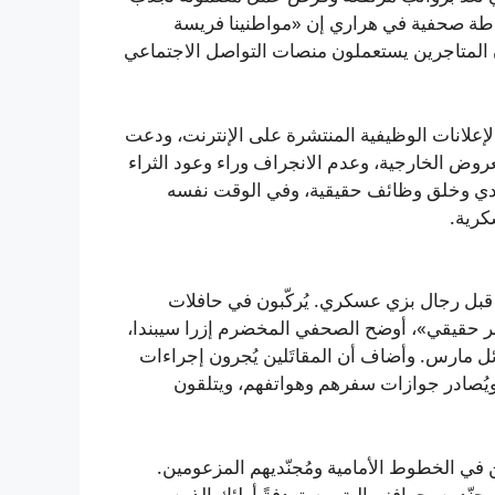
حاطة صحفية في هراري إن «مواطنينا فريسة
أن المتاجرين يستعملون منصات التواصل الاجتماعي
لإعلانات الوظيفية المنتشرة على الإنترنت، ودعت
روض الخارجية، وعدم الانجراف وراء وعود الثراء
صادي وخلق وظائف حقيقية، وفي الوقت نفسه
كرية.
قبل رجال بزي عسكري. يُركّبون في حافلات
طر حقيقي»، أوضح الصحفي المخضرم إزرا سيبندا،
ئل مارس. وأضاف أن المقاتَلين يُجرون إجراءات
ويُصادر جوازات سفرهم وهواتفهم، ويتلقون
في الخطوط الأمامية ومُجنّديهم المزعومين.
ّدين بحوافز مالية، مستهدفةً أولئك الذين