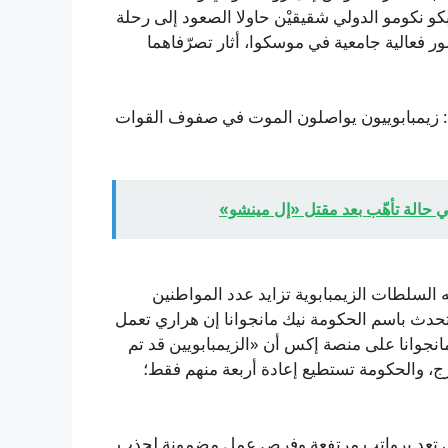
و نكومو الدولي شقيقيْن حاولا الصعود إلى رحلة
 فعالية جامعية في موسكوا، أثار تصرّفاهما
ة: زيمبابوييون يواصلون الموت في صفوف القوات
ي حالة تأهّب بعد مقتل «إل مينشو»
السلطات الزيمبابوية تزايد عدد المواطنين
متحدث باسم الحكومة نيك مانجوانا إن هراري تعمل
نجوانا على منصة إكس أن «الزيمبابويين قد تم
ارج، والحكومة تستطيع إعادة أربعة منهم فقط؛
التي تعد برواتب مرتفعة وفرص عمل مضمونة لجذب