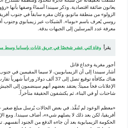
يعانون ضائقة اقتصادية. وذكر سيبندا أسماءً وصفها بأنها 
الزولو» من منطقة ماتوبو، وكان مقره سابقاً في جنوب أفري
روسي يُعرف باسم «بوما». الشبكات عبر زيمبابوي وجنوب أفر
معرفة عدد المرسلين إلى الجبهات بدقة.
يقرأ
وفاة اثني عشر شخصًا في حريق غابات بإسبانيا وسط م
أجور مغرية وخداع قاتل
أشار سيبندا إلى أن الزيمبابويين، لا سيما المقيمين في جنوب أف
الإعلانات فخاً مميتاً: يعتقد بعضهم أنهم سينضمون إلى ال
شاحنات أو في البناء، ثم يكتشفون الحقيقة متأخراً.
أفريقيا، لكن بعد ذلك لا يصلهم شيء»، أضاف سيبندا. ومع ا
الحكومة الزيمبابوية بعد أن جاءه الدفع من الجنود أنفسهم.