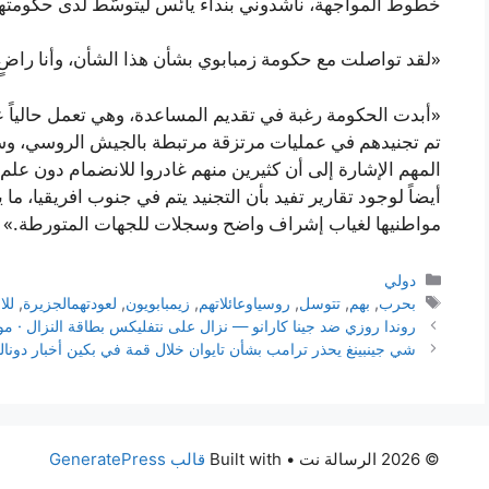
خطوط المواجهة، ناشدوني بنداء يائس ليتوسّط لدى حكومته
«لقد تواصلت مع حكومة زمبابوي بشأن هذا الشأن، وأنا راضٍ عن
«أبدت الحكومة رغبة في تقديم المساعدة، وهي تعمل حالياً عل
تم تجنيدهم في عمليات مرتزقة مرتبطة بالجيش الروسي، وس
المهم الإشارة إلى أن كثيرين منهم غادروا للانضمام دون علم 
أيضاً لوجود تقارير تفيد بأن التجنيد يتم في جنوب افريقيا، 
مواطنيها لغياب إشراف واضح وسجلات للجهات المتورطة.»
التصنيفات
دولي
الوسوم
بحرب
,
بهم
,
تتوسل
,
روسياوعائلاتهم
,
زيمبابويون
,
لعودتهمالجزيرة
,
للا
روندا روزي ضد جينا كارانو — نزال على نتفليكس بطاقة النزال · موعد 
شي جينبينغ يحذر ترامب بشأن تايوان خلال قمة في بكين أخبار دونال
© 2026 الرسالة نت
• Built with
قالب GeneratePress