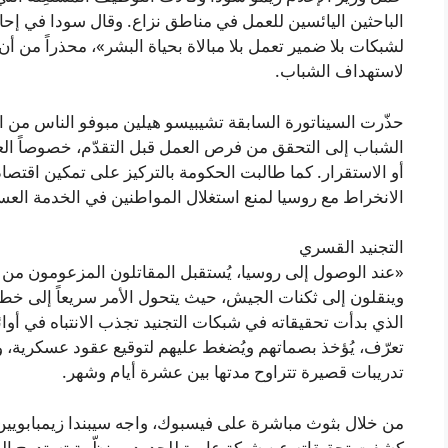
الباحثين اليائسين للعمل في مناطق نزاع. وقال سودا في إ
لشبكات بلا ضمير تعمل بلا مبالاة بحياة البشر»، محذراً من 
لاستهداف الشباب.
حذّرت السيناتورة السابقة تشيبيسو هيلين مبوفو الناس من ا
الشباب إلى التحقق من فرص العمل قبل التقدّم، خصوصاً الع
أو الاستقرار. كما طالبت الحكومة بالتركيز على تمكين اقت
الانخراط مع روسيا لمنع استغلال المواطنين في الخدمة العس
التجنيد القسري
«عند الوصول إلى روسيا، يُستقبل المقاتلون المزعومون من 
وينقلون إلى ثكنات الجيش، حيث يتحول الأمر سريعاً إلى خ
الذي بدأت تحقيقاته في شبكات التجنيد تجذب الانتباه في أوا
تعرّف، يُؤخذ بصماتهم ويُضغط عليهم لتوقيع عقود عسكرية، 
تدريبات قصيرة تتراوح مدتها بين عشرة أيام وشهر.
من خلال بثوث مباشرة على فيسبوك، واجه سيبندا زيمبابويين 
كشفت تحقيقاته عن شبكة عابرة للحدود ومنظّمة تستدرج المجن