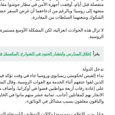
منفصلة قبل أيام، أوقفت أجهزة الأمن في مطار جوشوا مقابك
متجهة إلى روسيا؛ وبالرغم من ادعاءهما أن غرض السفر حضور
الشكوك ومنعتهما السلطات من المغادرة.
لا تزال هذه الحوادث انعزالية، لكن المشكلة الأوسع مستمر
الروسية.
يقرأ
إغلاق المدارس وانتشار الجنود في الشوارع: المكسيك ف
تدخل الدولة
نداء إلفيس لحكومتي زيمبابوي وروسيا جاء في وقت تؤكد فيه 
الذين لقوا حتفهم أثناء الخدمة مع القوات الروسية. وقال ال
على إعادة رفات أربعة مواطنين قضوا في أوكرانيا. وأضاف ما
الاتجار بهم كمقاتلين أجانب. ثمانية عشر منهم ماتوا في الخ
والباقون معلقون بسبب مشاكل في الوتائق».
حمّل وزير الإعلام زيمو سودا وكالات التوظيف المُستغِلة 