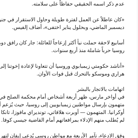
عدم ذكر اسمه الحقيقي حفاظاً على سلامته.
«كان عاطلاً عن العمل لفترة طويلة وحاول الاستقرار في جنو
ديسمبر الماضي، وبحلول يناير اختفى»، أضاف إلفيس.
أسابيع لاحقة حملت نبأ أكثر إزعاجاً للعائلة: جار كان رافق
روسيا حرباً شاملة منذ أربع سنوات.
«أناشد حكومتي زيمبابوي وروسيا أن تتعاونا لإعادة إخوتنا إ
هراري وموسكو بالتحرك قبل فوات الأوان.
اتهامات بالاتجار بالبشر
في أواخر مارس، ظهر أربعة أشخاص أمام محكمة الصلح في هرا
متهمون بإرسال مواطنين زيمبابويين إلى روسيا، حيث يُزعم أ
أوكرانيا. المتهمون — أوبرت هلافاتي، تونديراي مافوزا، تانك
لم يُطلب منهم الإدلاء بمرافعاتهم أمام القاضية جيسي كوفا.
وفق الادعاء، تآمر الأربعة مع مواطن روسي يُدعى إيفان لتهر