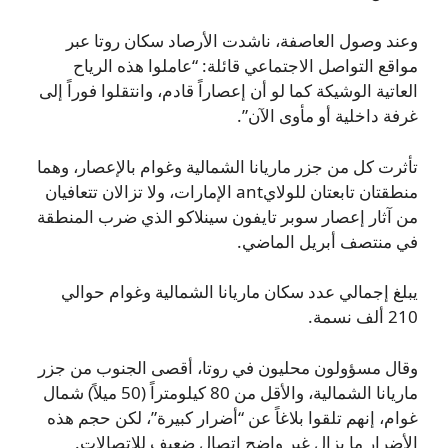
وعند وصول العاصفة، ناشدت الأرصاد سكان روتا عبر
مواقع التواصل الاجتماعي قائلة: “عاملوا هذه الرياح
العاتية الوشيكة كما لو أن إعصاراً قادم، وانتقلوا فوراً إلى
غرفة داخلية أو مأوى الآن”.
تأثرت كل من جزر ماريانا الشمالية وغوام بالإعصار، وهما
منطقتان تابعتان للولايant الإمارات، ولا تزالان تتعافيان
من آثار إعصار سوبر تايفون سينلاكو الذي ضرب المنطقة
في منتصف أبريل الماضي.
يبلغ إجمالي عدد سكان ماريانا الشمالية وغوام حوالي
210 ألف نسمة.
وقال مسؤولون محليون في روتا، أقصى الجنوب من جزر
ماريانا الشمالية، والأقل من 80 كيلومتراً (50 ميلاً) شمال
غوام، إنهم تلقوا بلاغاً عن “أضرار كبيرة”، لكن حجم هذه
الأضرار ما يزال غير واضح اتصال ضعيف للاتصالات.