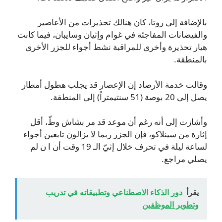
بالإضافة إلى روتا، كان هنالك تحذيرات من الأعاصير
والفيضانات المفاجئة في غوام وإثيان وسايبان، فيما كانت
هيار تحذيرة وأخرى للمراقبة نشط أجواء للجزر الأخرى
بالمنطقة.
وقالت خدمة الأرصاد إن الإعصار قد يجلب هطول أمطار
يصل إلى 20 بوصة (51 سنتيمتراً) إلى المنطقة.
وأشازت إلى أنه رغم أن موعد قد مر بشاش وطّ، أقل
إثارة من سينلاكو، فإن الجزر ربما لا يزالون تابعين أجواء
لساعة ليلة في تحرف خلال إثيّ الـ 19 وقت أن ا ن لم
يصلي مراجع.
يقرأ
دور الذكاء الاصطناعي وتطبيقاته في تدريب
وتطوير الموظفين