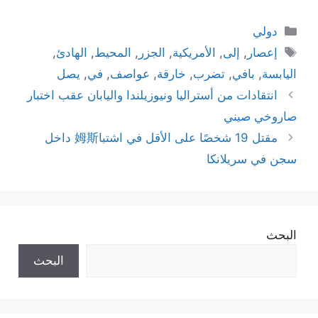
التصنيفات
دولي
الوسوم
إعصار
,
إلى
,
الأمريكية
,
الجزر
,
المحيط
,
الهادئ
,
اليابسة
,
بافي
,
تضرب
,
خارقة
,
عواصف
,
في
,
يصل
انتقادات من أستراليا ونيوزيلندا واليابان عقب اختبار
صاروخي صيني
مقتل 19 شخصًا على الأقل في اشتبا姆斯 داخل
سجن في سريلانكا
البحث
البحث