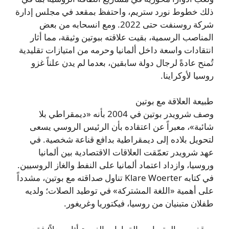
ذلك خطوط نورد ستريم، واحتفظ بمقعد في مجلس إدارة
شركة روسنفت حتى 2022. ومع انسحابه من بعض
المناصب الرسمية، بقيت علاقته ببوتين وثيقة، مما أثار
انتقادات واسعة داخل ألمانيا وحرمه من امتيازات تقليدية
تُمنح عادةً لرجال دولة سابقين، بعدما لم يدن علناً غزو
روسيا لأوكراينا.
طبيعة العلاقة مع بوتين
وصف شرويدر بوتين في 2004 بأنه «ديمقراطي بلا
شائبة»، معبراً عن اعتقاده بأن الرئيس الروسي يسعى
لتحويل بلاده إلى ديمقراطية بدافع قناعة شخصية. في
عهد شرويدر تعمّقت العلاقات الاقتصادية بين ألمانيا
وروسيا، وازداد اعتماد ألمانيا على النفط والغاز الروسيين.
في كتابه Klare Woerter تناول صداقته مع بوتين، مشدداً
على أهمية «اللغة المشتركة» في توطيد الصلات؛ ولديه
طفلان متبنيان من روسيا، فيكتوريا وغريغور.