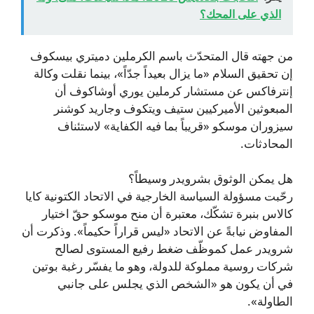
الذي على المحك؟
من جهته قال المتحدّث باسم الكرملين دميتري بيسكوف
إن تحقيق السلام «ما يزال بعيداً جدّاً»، بينما نقلت وكالة
إنترفاكس عن مستشار كرملين يوري أوشاكوف أن
المبعوثين الأميركيين ستيف ويتكوف وجاريد كوشنر
سيزوران موسكو «قريباً بما فيه الكفاية» لاستئناف
المحادثات.
هل يمكن الوثوق بشرويدر وسيطاً؟
رحّبت مسؤولة السياسة الخارجية في الاتحاد الكتونية كايا
كالاس بنبرة تشكّك، معتبرة أن منح موسكو حقّ اختيار
المفاوض نيابةً عن الاتحاد «ليس قراراً حكيماً». وذكرت أن
شرويدر عمل كموظّف ضغط رفيع المستوى لصالح
شركات روسية مملوكة للدولة، وهو ما يفسّر رغبة بوتين
في أن يكون هو «الشخص الذي يجلس على جانبي
الطاولة».