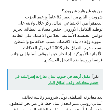
من هو غيرهارد شرويدر؟
شرويدر، البالغ من العمر 82 عاماً وزعيم الحزب
الديمقراطي الاجتماعي آنذاك، ركّز خلال ولايته على
توطيد التكامل الأوروبي، خفض معدلات البطالة، تحرير
قوانين الجنسية الألمانية، الحدّ من الاعتماد على الطاقة
النووية وإعادة بناء الاقتصاد. تسبب خلافه مع واشنطن
بسبب حرب العراق عام 2003 في توتّر العلاقات
الألمانية‑الأميركية، إذ انحاز حينها موقف ألمانيا إلى جانب
فرنسا وروسيا ضد التدخل العسكري.
يقرأ
مقتل أربعة في جنوب لبنان بغارات إسرائيلية في
خضم محادثات وقف إطلاق النار
بعد مغادرته السلطة، تولّى شرويدر رئاسة تحالف
ألماني‑روسي مثير للجدل لبناء خط غاز عبر بحر البلطيق،
ولعب أدواراً محورية في مشاريع الطاقة الروسية بما في