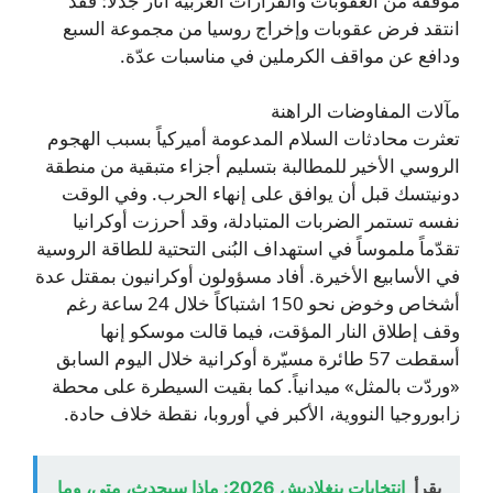
موقفه من العقوبات والقرارات الغربية أثار جدلاً؛ فقد
انتقد فرض عقوبات وإخراج روسيا من مجموعة السبع
ودافع عن مواقف الكرملين في مناسبات عدّة.
مآلات المفاوضات الراهنة
تعثرت محادثات السلام المدعومة أميركياً بسبب الهجوم
الروسي الأخير للمطالبة بتسليم أجزاء متبقية من منطقة
دونيتسك قبل أن يوافق على إنهاء الحرب. وفي الوقت
نفسه تستمر الضربات المتبادلة، وقد أحرزت أوكرانيا
تقدّماً ملموساً في استهداف البُنى التحتية للطاقة الروسية
في الأسابيع الأخيرة. أفاد مسؤولون أوكرانيون بمقتل عدة
أشخاص وخوض نحو 150 اشتباكاً خلال 24 ساعة رغم
وقف إطلاق النار المؤقت، فيما قالت موسكو إنها
أسقطت 57 طائرة مسيّرة أوكرانية خلال اليوم السابق
«وردّت بالمثل» ميدانياً. كما بقيت السيطرة على محطة
زابوروجيا النووية، الأكبر في أوروبا، نقطة خلاف حادة.
يقرأ
انتخابات بنغلاديش 2026: ماذا سيحدث، متى، وما