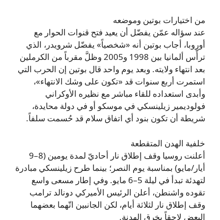
من اختيارات بوتين وموضعه
عند سؤاله عمّن يفضّل أن يعيد فتح قنوات الحوار مع
أوروبا، أجاب بوتين أنه «شخصياً» يفضّل شرويدر، الذي
ترأّس ألمانيا بين 1998 و2005 وظلَّ مقرباً من الكرملين
بعد انتهاء ولايته. وبعد يوم واحد قال بوتين إن الحرب التي
استمرت أربع سنوات قد «تكون على وشك الانتهاء»،
وأبدى استعداده للقاء مباشر مع نظيره الأوكراني
فولوديمير زيلينسكي في موسكو أو في دولة محايدة،
شريطة أن تكون بنود أي اتفاق سلام قد حُسمت سلفاً.
خلفية الهدن المتقطعة
أعلنت روسيا وقف إطلاق نار أحاديّ لمدة يومين (8–9
أيار/مايو) بمناسبة يوم النصر؛ بينما طرح زيلينسكي مبادرة
لتهدئة تبدأ في ليلة 5–6 مايو. وفي إطار مسعى واسع
تقوده واشنطن، أعلن الرئيس الأميركي دونالد ترامب
وقف إطلاق نار لثلاثة أيام، لكن الجانبين اتّهما بعضهما
البعض لاحقاً بخرق الهدنة.