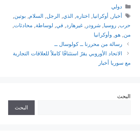
التصنيفات
دولي
الوسوم
أخبار
,
أوكرانيا
,
اختاره
,
الذي
,
الرجل
,
السلام
,
بوتين
,
حرب
,
روسيا
,
شرودر
,
غيرهارد
,
في
,
لوساطة
,
محادثات
,
من
,
هو
,
وأوكرانيا
رسالة من محررنا ــ كولوسال ــ
الاتحاد الأوروبي يقرّ استئنافًا كاملاً للعلاقات التجارية
مع سوريا أخبار
البحث
البحث