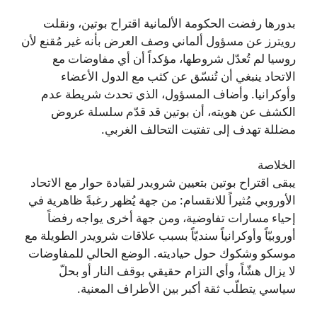
بدورها رفضت الحكومة الألمانية اقتراح بوتين، ونقلت
رويترز عن مسؤول ألماني وصف العرض بأنه غير مُقنع لأن
روسيا لم تُعدّل شروطها، مؤكداً أن أي مفاوضات مع
الاتحاد ينبغي أن تُنسّق عن كثب مع الدول الأعضاء
وأوكرانيا. وأضاف المسؤول، الذي تحدث شريطة عدم
الكشف عن هويته، أن بوتين قد قدّم سلسلة عروض
مضللة تهدف إلى تفتيت التحالف الغربي.
الخلاصة
يبقى اقتراح بوتين بتعيين شرويدر لقيادة حوار مع الاتحاد
الأوروبي مُثيراً للانقسام: من جهة يُظهر رغبةً ظاهرية في
إحياء مسارات تفاوضية، ومن جهة أخرى يواجه رفضاً
أوروبيّاً وأوكرانياً سنديّاً بسبب علاقات شرويدر الطويلة مع
موسكو وشكوك حول حياديته. الوضع الحالي للمفاوضات
لا يزال هشّاً، وأي التزام حقيقي بوقف النار أو بحلّ
سياسي يتطلّب ثقة أكبر بين الأطراف المعنية.