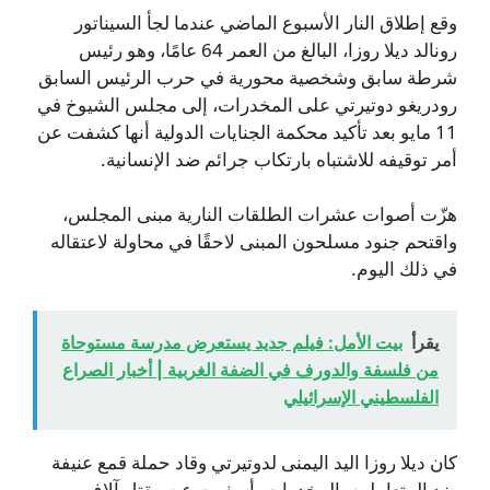
وقع إطلاق النار الأسبوع الماضي عندما لجأ السيناتور
رونالد ديلا روزا، البالغ من العمر 64 عامًا، وهو رئيس
شرطة سابق وشخصية محورية في حرب الرئيس السابق
رودريغو دوتيرتي على المخدرات، إلى مجلس الشيوخ في
11 مايو بعد تأكيد محكمة الجنايات الدولية أنها كشفت عن
أمر توقيفه للاشتباه بارتكاب جرائم ضد الإنسانية.
هزّت أصوات عشرات الطلقات النارية مبنى المجلس،
واقتحم جنود مسلحون المبنى لاحقًا في محاولة لاعتقاله
في ذلك اليوم.
يقرأ
بيت الأمل: فيلم جديد يستعرض مدرسة مستوحاة
من فلسفة والدورف في الضفة الغربية | أخبار الصراع
الفلسطيني الإسرائيلي
كان ديلا روزا اليد اليمنى لدوتيرتي وقاد حملة قمع عنيفة
ضد المتعاملين بالمخدرات، أسفرت عن مقتل آلاف