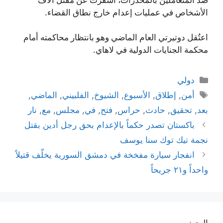
الأشخاص في عمليات إعدام خارج نطاق القضاء.
اعتُقل دوتيرتي العام الماضي وهو بانتظار محاكمته أمام
محكمة الجنايات الدولية في لاهاي.
التصنيفات
دولي
الوسوم
أمن
,
إطلاق
,
الأسبوع
,
الشيوخ
,
الفلبيني
,
الماضي
,
بعد
,
تحقيق
,
حادث
,
حراس
,
فتح
,
في
,
مجلس
,
مع
,
نار
باكستان تصدر حكماً بالإعدام بحق رجل أدين بقتل
نجمة تيك توك سنا يوسف
انفجار سيارة مفخخة في دمشق السورية يخلّف قتيلاً
واحداً و٢١ جريحاً