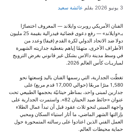
3 يونيو 2026
بقلم
عائشة سعيد
الفنان الأمريكي روبرت وايلاند — المعروف اختصارًا
بـ«وايلاند» — رفع دعوى قضائية فيدرالية بقيمة 25 مليون
دولا ضد الاتحاد الدولي لكرة القدم (فيفا) وعدد من
الأطراف الأخرى، متهمًا إياهم بتغطية جداريته الشهيرة
في وسط مدينة دالاس بشكل غير قانوني بغرض الترويج
لمباريـات كأس العالم 2026.
تغطّت الجدارية، التي رسمها الفنان باليد وُسعتها نحو
1,580 مترًا مربعًا (حوالي 17,000 قدم مربع) على
جدارين لمبنى واحد، بمناظر حيتانيّة بحجمها الطبيعي تحت
عنوان «حائط صيد الحيتان 82». واستمرت الجدارية على
واجهة المبنى لنحو ثلاث عقود قبل أن تبدأ عمال الطلاء
بإزالتها الشهر الماضي، ما أثار استياء السكان ومحبي
العمل الفني الذين اعتادوا على رسالته المتمحورة حول
حماية محيطات العالم.