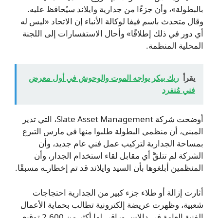
بالبطولة»، وأن جزءًا من جدارية وايلاند سيُحافظ عليه.
وقال متحدث باسم فيفا لوكالة الأنباء إن الاتحاد «ليس له
أي دور في ذلك إطلاقًا» وأحال الاستفسارات إلى اللجنة
المحلية المنظمة.
يقرأ
ريك بيكر يواجه الموت والوحوش في أول معرض
فني مُنفرد
أوضحت شركة Slate Asset Management، التي تدير
المبنى، أن منظمي البطولة طلبوا منها في مارس التبرع
بمساحة الجدارية لتركيب عمل فني عام جديد، وأن
الشركة لم تتلقَّ أي مقابل لقاء استخدام الجدار، وأن
المنظمين أبلغوها بأن السيد وايلاند قد تم إخطارـه مسبقًا.
أثارت إزالة أو طلاء جزء كبير من الجدارية احتجاجات
شعبية، وظهرت عريضة إلكترونية تطالب بحماية الأعمال
الفنية العامة في دالاس وراقى لها أكثر من 2,600 توقيع.