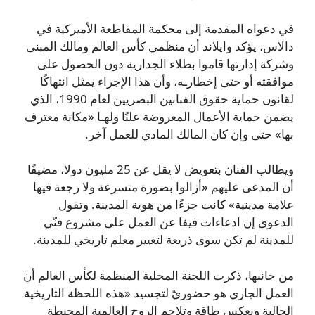
في دعواه المقدمة إلى محكمة المقاطعة الأميركية في
دالاس، يؤكد وايلاند أن منظمي كأس العالم ومالك المبنى
وشركة إدارتها قاموا بطلاء الجدارية دون الحصول على
موافقته أو حتى إخطارـه، وأن هذا الإجراء يمثل انتهاكًا
لقانون حماية حقوق الفنانين البصريين لعام 1990، الذي
يضمن حماية الأعمال المعروضة علنًا ولهـا «مكانة معترف
بها» حتى وإن كان المالك المادي للعمل آخر.
ويطالب الفنان بتعويض لا يقل عن 25 مليون دولا، مضيفًا
أن المدعى عليهم «أزالوا بصورة متسرعة ولا رجعة فيها
علامة مدينية» كانت جزءًا من هوية المدينة. وتقول
الدعوى إن ادعاءات فيفا عن العمل على مشروع فنّي
للمدينة لم تكن سوى ذريعة لتغيير معلم تاريخي للمدينة.
من جانبها، ذكرت اللجنة المحلية المنظمة لكأس العالم أن
العمل الجاري هو حضوريّ لتجسيد «هذه اللحظة التاريخية
الحالية ويعكس طاقة وتلاحم الروح العالمية المحيطة