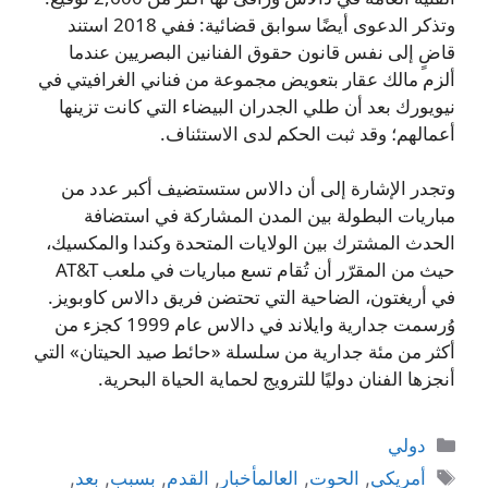
وتذكر الدعوى أيضًا سوابق قضائية: ففي 2018 استند
قاضٍ إلى نفس قانون حقوق الفنانين البصريين عندما
ألزم مالك عقار بتعويض مجموعة من فناني الغرافيتي في
نيويورك بعد أن طلي الجدران البيضاء التي كانت تزينها
أعمالهم؛ وقد ثبت الحكم لدى الاستئناف.
وتجدر الإشارة إلى أن دالاس ستستضيف أكبر عدد من
مباريات البطولة بين المدن المشاركة في استضافة
الحدث المشترك بين الولايات المتحدة وكندا والمكسيك،
حيث من المقرّر أن تُقام تسع مباريات في ملعب AT&T
في أريغتون، الضاحية التي تحتضن فريق دالاس كاوبويز.
وُرسمت جدارية وايلاند في دالاس عام 1999 كجزء من
أكثر من مئة جدارية من سلسلة «حائط صيد الحيتان» التي
أنجزها الفنان دوليًا للترويج لحماية الحياة البحرية.
التصنيفات
دولي
الوسوم
أمريكي
,
الحوت
,
العالمأخبار
,
القدم
,
بسبب
,
بعد
,