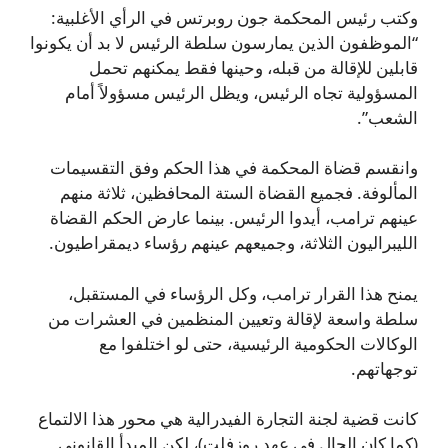
وكتب رئيس المحكمة جون روبرتس في الرأي الأغلبية:
“الموظفون الذين يمارسون سلطة الرئيس لا بد أن يكونوا
قابلين للإقالة من قبله، وحينها فقط يمكنهم تحمل
المسؤولية تجاه الرئيس، ويظل الرئيس مسؤولاً أمام
الشعب”.
وانقسم قضاة المحكمة في هذا الحكم وفق التقسيمات
المألوفة. فجميع القضاة الستة المحافظين، ثلاثة منهم
عينهم ترامب، أيدوا الرئيس. بينما عارض الحكم القضاة
الليبراليون الثلاثة، وجميعهم عينهم رؤساء ديمقراطيون.
يمنح هذا القرار ترامب، وكل الرؤساء في المستقبل،
سلطة واسعة لإقالة وتعيين المنظمين في العشرات من
الوكالات الحكومية الرئيسية، حتى لو اختلفوا مع
توجهاتهم.
كانت قضية لجنة التجارة الفيدرالية هي محور هذا الالتماع
(كما كان الحال في عهد روزفلت)، لكن المبدأ القانوني