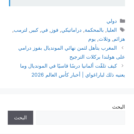
التصنيفات
دولي
الوسوم
العليا
,
بالمحكمة
,
دراماتيكي
,
فوز
,
في
,
كبير
,
لترمب
,
هزائم
,
وثلاث
,
يوم
المغرب يتأهل لثمن نهائي المونديال بفوز درامي
على هولندا بركلات الترجيح
كيف تلقّت ألمانيا درسًا قاسيًا في المونديال وما
يعنيه ذلك لباراغواي | أخبار كأس العالم 2026
البحث
البحث