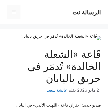
نتقل
لى
الرسالة نت
القائمة
لمحتوى
قَاعة «الشعلة
الخالدة» تُدمَر في
حريق باليابان
21 مايو 2026
بقلم
عائشة سعيد
فيديو جديد: احتراق قاعة «اللهيب الأبدي» في اليابان