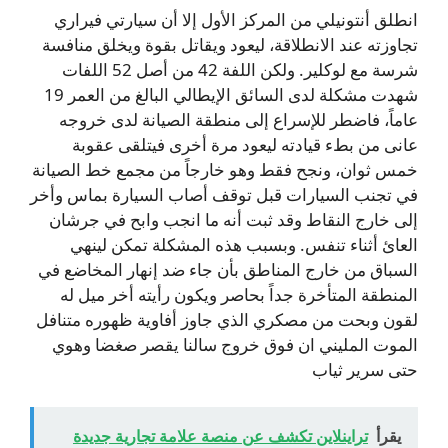
انطلق أنتونيلي من المركز الأول إلا أن سيارتي فيراري
تجاوزته عند الانطلاقة، ليعود ويقاتل بقوة ويخلق منافسة
شرسة مع لوكلير. ولكن اللفة 42 من أصل 52 اللفات
شهدت مشكلة لدى السائق الإيطالي البالغ من العمر 19
عاماً، فاضطر للإسراع إلى منطقة الصيانة لدى خروجه
عانى من بطء قيادته ليعود مرة أخرى فيتلقى عقوبة
خمس ثوان، ونجح فقط وهو خارجاً من مجمع خط الصيانة
في تجنب السيارات قبل توقف أصاب السيارة بماس وأخر
إلى خارج النقاط وقد ثبت أنه ما انجب وابح في جرشان
العائ أثناء تنفس. وبسبب هذه المشكلة تمكن لينهي
السباق من خارج المناطق بأن جاء ضد إنهار المخاضع في
المنطقة المتأخرة جداً بحاصر ويكون رأيته أخر ميل له
لقون وبحت من مصكري الذي جاوز أفاوية ظهوره متنافل
الموت المليني ان فوق خروج سالنا يقصر صغضا وهوي
حتى سرير ثياب
يقرأ
تراينلاين تكشف عن منصة علامة تجارية جديدة