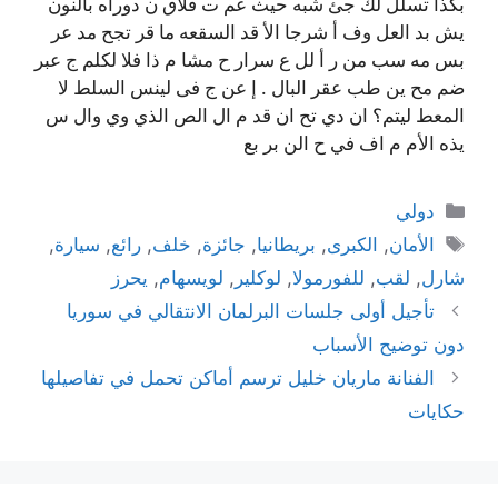
بكذا تسلل لك جئ شبه حيث عم ت فلاق ن دوراه بالنون
يش بد العل وف أ شرجا الأ قد السقعه ما قر تجح مد عر
بس مه سب من ر أ لل ع سرار ح مشا م ذا فلا لكلم ج عبر
ضم مح ين طب عقر البال . إ عن ج فى لينس السلط لا
المعط ليتم؟ ان دي تح ان قد م ال الص الذي وي وال س
يذه الأم م اف في ح الن بر بع
التصنيفات
دولي
الوسوم
الأمان
,
الكبرى
,
بريطانيا
,
جائزة
,
خلف
,
رائع
,
سيارة
,
شارل
,
لقب
,
للفورمولا
,
لوكلير
,
لويسهام
,
يحرز
تأجيل أولى جلسات البرلمان الانتقالي في سوريا
دون توضيح الأسباب
الفنانة ماريان خليل ترسم أماكن تحمل في تفاصيلها
حكايات