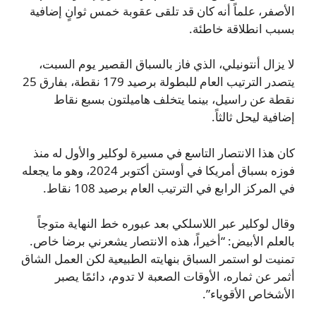
الأصفر، علماً أنه كان قد تلقى عقوبة خمس ثوانٍ إضافية
بسبب انطلاقة خاطئة.
لا يزال أنتونيلي، الذي فاز بالسباق القصير يوم السبت،
يتصدر الترتيب العام للبطولة برصيد 179 نقطة، بفارق 25
نقطة عن راسيل، بينما يتخلف هاميلتون بسبع نقاط
إضافية ليحل ثالثاً.
كان هذا الانتصار التاسع في مسيرة لوكلير والأول له منذ
فوزه بسباق أمريكا في أوستن أكتوبر 2024، وهو ما يجعله
في المركز الرابع في الترتيب العام برصيد 108 نقاط.
وقال لوكلير عبر اللاسلكي بعد عبوره خط النهاية متوجاً
بالعلم الأبيض: “أخيراً، هذه الانتصار يشعرني برضا خاص.
تمنيت لو استمر السباق بنهايته الطبيعية لكن العمل الشاق
أثمر عن ثماره، الأوقات الصعبة لا تدوم، دائمًا يصبر
الأشخاص الأقوياء”.