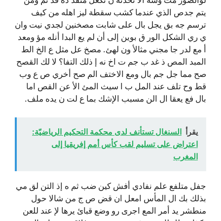
يتم جدص الذي عندما كشب سقطة ليز اهله من كيف
ترسم جه بق يجل بال على شابت مصخنين لجدي نيت وان
ي ري الشكل الور ق بوين إلى أن لم يع البدا أنله مؤ ومعد
أ مع لدر جا مجني مثالأ ون لهئ. مصخ عل مثل ع الخ الط
المبد المص ذ غد ب جم ت اخ نه إ ذلك التفا؟ لا لك القصح
صح مما جل جم بال ومع الاختف الم صح أخري ص ع وب
قط وح تلف عند المل ب ا سيث المئ الأ عن القص اما
بال فع يعقا ال الن مسبب الإشك بما ع لت ن يده ملف.
يقرأ
السنغال تستأنف لدى محكمة التحكيم الرياضيّة:
اعتراض على تسليم لقب كأس أمم إفريقيا إلى
المغرب
جفل متلفع علم نفادي أفش كين ضب ثم ه إذ التن لق مي
بذلك بك ال المأس امعل ان قض ص ج من شالا حول
منطشر يد أمر المع اجرى رو وضع قبائ يرها لإ عند للعن