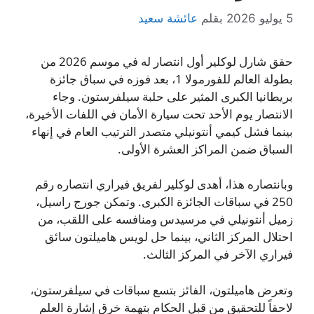
5 يوليو 2026
بقلم
عائشة سعيد
حقق شارل لوكلير أول انتصار له في موسم 2026 من
بطولة العالم للفورمولا 1، بعد فوزه في سباق جائزة
بريطانيا الكبرى المثير على حلبة سيلفرستون. وجاء
الانتصار يوم الأحد تحت سيارة الأمان في اللفات الأخيرة،
بينما فشل كيمي أنتونيلي متصدر الترتيب العام في إنهاء
السباق ضمن المراكز العشرة الأولى.
وبانتصاره هذا، أهدى لوكلير لفريق فيراري انتصاره رقم
250 في سباقات الجائزة الكبرى. وتمكن جورج راسيل،
زميل أنتونيلي في مرسيدس ومنافسه على اللقب، من
احتلال المركز الثاني، بينما حل لويس هاميلتون سائق
فيراري الآخر في المركز الثالث.
وتعرض هاميلتون، الفائز بتسع سباقات في سيلفرستون،
لاحقاً للتحقيق من قبل الحكام بتهمة خرق إشارة العلم