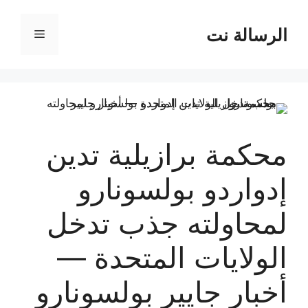
نتقل
لى
الرسالة نت
القائمة
لمحتوى
محكمة برازيلية تدين
إدواردو بولسونارو
لمحاولته جذب تدخل
الولايات المتحدة —
أخبار جايير بولسونارو