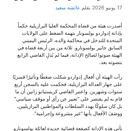
17 يونيو 2026
بقلم
عائشة سعيد
أصدرت هيئة من قضاة المحكمة العليا البرازيلية حكماً
بإدانة إدواردو بولسونار بتهمة الضغط على الولايات
المتحدة للتدخل في محاكمة والده، الرئيس اليميني
السابق جايير بولسونارو. ثلاثة من بين أربعة قضاة في
الهيئة صوتوا لصالح الإدانة، فيما لم يُدلِ القاضي الرابع
بتصوته بعد.
رأت الهيئة أن أفعال إدواردو شكلت ضغطًا وتأثيرًا قسريًا
على جهاز العدالة البرازيلية، فحكمت عليه بالسجن أربع
سنوات وشهرين. واعتبر القاضي كريستيانو زانين أن ما
قام به لم يقتصر على “تعبير عن رأي أو موقف سياسي”
بل كان سلوكًا يهدد السلطات والمواطنين البرازيليين،
ووصَفَ الأفعال بأنها “غير مشروعة وإجرامية”.
تأتي هذه الإدانة كصفعة قضائية جديدة لعائلة بولسونارو