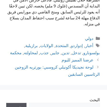
البداية أن المسدس (غلوك 9 ملم) يخصه، لكن تبين لاحقًا
أنه يعود للرئيس السابق. ومنح القاضي دي مورايس فريق
الدفاع مهلة 24 ساعة لشرح سبب احتفاظ المدان بسلاح
في منزله.
التصنيفات
دولي
الوسوم
أخبار
,
إدواردو
,
المتحدة
,
الولايات
,
برازيلية
,
بولسونارو
,
تدخل
,
تدين
,
جايير
,
جذب
,
لمحاولته
,
محكمة
عرضنا المميز لليوم
لوحة نجيديكا أكونيلي كروسبي: بورتريه الزوجين
الرئاسيين السابقين
البحث