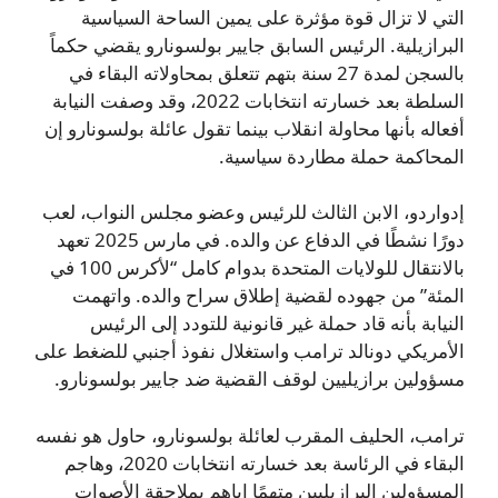
التي لا تزال قوة مؤثرة على يمين الساحة السياسية
البرازيلية. الرئيس السابق جايير بولسونارو يقضي حكماً
بالسجن لمدة 27 سنة بتهم تتعلق بمحاولاته البقاء في
السلطة بعد خسارته انتخابات 2022، وقد وصفت النيابة
أفعاله بأنها محاولة انقلاب بينما تقول عائلة بولسونارو إن
المحاكمة حملة مطاردة سياسية.
إدواردو، الابن الثالث للرئيس وعضو مجلس النواب، لعب
دورًا نشطًا في الدفاع عن والده. في مارس 2025 تعهد
بالانتقال للولايات المتحدة بدوام كامل “لأكرس 100 في
المئة” من جهوده لقضية إطلاق سراح والده. واتهمت
النيابة بأنه قاد حملة غير قانونية للتودد إلى الرئيس
الأمريكي دونالد ترامب واستغلال نفوذ أجنبي للضغط على
مسؤولين برازيليين لوقف القضية ضد جايير بولسونارو.
ترامب، الحليف المقرب لعائلة بولسونارو، حاول هو نفسه
البقاء في الرئاسة بعد خسارته انتخابات 2020، وهاجم
المسؤولين البرازيليين متهمًا إياهم بملاحقة الأصوات