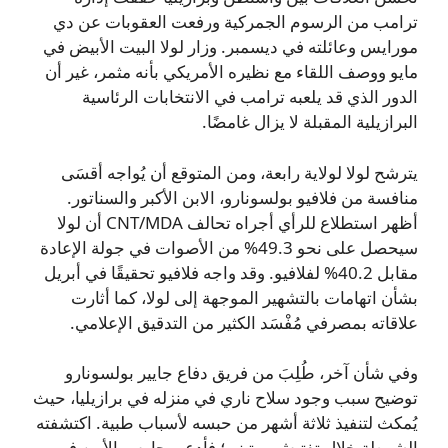
ترامب من الرسوم الجمركية ورفعت العقوبات عن دي
مورايس وعائلته في ديسمبر. وزار لولا البيت الأبيض في
مايو ووصف اللقاء مع نظيره الأمريكي بأنه مثمر، غير أن
الدور الذي قد يلعبه ترامب في الانتخابات الرئاسية
البرازيلية المقبلة لا يزال غامضًا.
يترشح لولا لولاية رابعة، ومن المتوقع أن يُواجه أقسَى
منافسة من فلافيو بولسونارو، الابن الأكبر والسناتور.
أظهر استطلاع للرأي أجراه تحالف CNT/MDA أن لولا
سيحصل على نحو 49.3% من الأصوات في جولة الإعادة
مقابل 40.2% لفلافيو. وقد واجه فلافيو تحقيقًا في أبريل
بشأن اتهامات بالتشهير الموجهة إلى لولا، كما أثارت
علاقاته بمصرفي مُفْسَد الكثير من التدقيق الإعلامي.
وفي شأن آخر، طُلِبَ من فريق دفاع جايير بولسونارو
توضيح سبب وجود سلاح ناري في منزله في برازيليا، حيث
يُمكث لتنفيذ ثلاثة أشهر من حبسه لأسباب طبية. اكتشفته
الشرطة خلال تفتيش روتيني؛ فأدعى حارس الأمن في