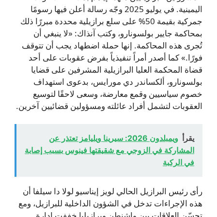
اليمينية. في يوليو 2025 وجّه رسالة أعلن فيها رسومًا
جمركية بقيمة 50% على سلع برازيلية محددة مبررًا ذلك
بمحاكمة جايير بولسونارو، وكتب آنذاك: «لا ينبغي أن
تُجرى هذه المحاكمة. إنها حملة اضطهاد يجب أن تتوقف
فورًا.» كما أصدر أمراً تنفيذياً بفرض عقوبات على أحد
قضاة المحكمة العليا البرازيلية المشرفين على قضايا
بولسونارو، ألكساندر دي مورايس، بدعوى استهداف
خصوم سياسيين وقمع معارضة، وسعى لاحقًا لتوسيع
العقوبات لتشمل أفراد عائلته ومسؤولين قضائيين آخرين.
يقرأ
ويمبلدون 2026: سيرينا ويليامز تعتذر عن
المشاركة في الزوجي مع شقيقتها فينوس بسبب إصابة
في الركبة
رأى رئيس البرازيل الحالي لويز إيناسيو لولا دا سيلفا أن
هذه الإجراءات تدخل في الشؤون الداخلية للبرازيل، ومع
تحسّن العلاقات بين واشنطن وبرازيليا خففت إدارة