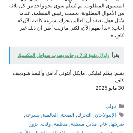
المستوى المطلوب: لم تُسلَّم سوى نحو واحد من كل ثلاثه
من الأموال المطلوبة، بحسب رئيس المنظمة. عندما
سُئل «هل تعتقد أن العالم يتحرك بسرعة كافية الآن؟»
أجاب: «بدأ يفهم الآن، لكني ما زلت أظن أن ذلك غير
كافٍ.»
يقرأ
زلزال بقوة 7.3 درجات يضرب سواحل المكسيك
بقلم: بيثلم فيليكي، مايكل أنثوني آدامز، وأليسا شودييف
كاف
30 مايو 2026
التصنيفات
دولي
الوسوم
الإيبولاحان
,
التحرك
,
الصحة
,
العالمية
,
بسرعة
,
ضربتها
,
عام
,
مدير
,
منطقة
,
منظمة
,
وقت
,
يزور
رحيل جوليو لو بارك — رائد الفن الحركي الأرجنتيني