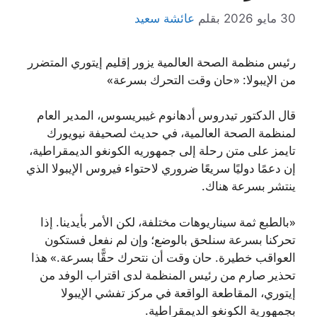
30 مايو 2026
بقلم
عائشة سعيد
رئيس منظمة الصحة العالمية يزور إقليم إيتوري المتضرر
من الإيبولا: «حان وقت التحرك بسرعة»
قال الدكتور تيدروس أدهانوم غيبريسوس، المدير العام
لمنظمة الصحة العالمية، في حديث لصحيفة نيويورك
تايمز على متن رحلة إلى جمهوريه الكونغو الديمقراطية،
إن دعمًا دوليًا سريعًا ضروري لاحتواء فيروس الإيبولا الذي
ينتشر بسرعة هناك.
«بالطبع ثمة سيناريوهات مختلفة، لكن الأمر بأيدينا. إذا
تحركنا بسرعة سنلحق بالوضع؛ وإن لم نفعل فستكون
العواقب خطيرة. حان وقت أن نتحرك حقًّا بسرعة.» هذا
تحذير صارم من رئيس المنظمة لدى اقتراب الوفد من
إيتوري، المقاطعة الواقعة في مركز تفشي الإيبولا
بجمهورية الكونغو الديمقراطية.