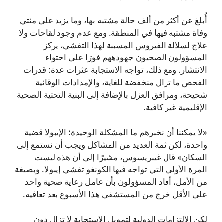
أُبلغ عن أكثر من ألف حالة مشتبه بها، وما يزيد على مئتي
وفاة مشتبه فيها في المنطقة. ومع عدم وجود لقاحات ولا
علاج لسلالة الفيروس المسببة لهذا التفشي، يركز
المسؤولون الصحيون جهودههم فورًا على احتواء
الانتشار. ومع ذلك، تواجه الاستجابة عثرات عدة: قدرات
الفحص ما تزال منخفضة للغاية، والإمدادات الوقائية
شحيحة، ومرافق العزل بالإضافة إلى البنية التحتية الصحية
الإقليمية غير كافية.
«لا يمكننا أن نخبرهم ما المشكلة الوحيدة؛ الإيبولا قضية
واحدة، لكن ثمة العديد من المشاكل ويجب أن نستمع إلى
السكان» قال غيبريسوس، مشيرًا إلى أن هذه ليست
المرة الأولى التي تواجه فيها الكونغو تفشي إيبولا. وبصيغة
من الأمل، أفاد المسؤولون بأن عامل رعاية صحية واحد
على الأقل خرج من المستشفى هذا الأسبوع بعد تعافيه.
لكن الالتزامات الدولية لتمويل الاستجابة لا تزال دون