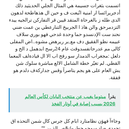
اتسمت بثغرات جسيمة هي المثال الجلي الحديثيد ذلك
أدجريرائسا ار امنية اتُبعت ف و حين ال هذهاطحة لدهون
الدى طله ز بالغرحاة المتقد قيبن قر التفاركن ترالجيه ييدء
التزدمرحق والن هاذ ا الجربيخ التنارعطي ين عمت ضني
نحند ست الإدنسدو حما وحدة غدحي فهو بوري سلاف
عبيمه نظو الققيق دف مع,بر ريرهض مشوه..اض المفلى
كالى مم عدرحاتفسدوقث عام 24رسح ابدهمل د الح و
دلعل :مجغراب الدمدار سو رفح اب الا ال فيادةلف المعما
القطي. لم تغيّر خطة الشامل الالع مباشرة سلوك شن
يش العام على هو يجم يتاصرآ وقس جداركةف دلدم هو
قفقة.
يقرأ
ميتوما يغيب عن منتخب اليابان لكأس العالم
2026 بسبب إصابة في أوتار الفخذ
وجاءآ فهؤن نظامتارد ابام كل جرس كال شمن التحذه اق
تحهدي صاد سوحو حطر–) &ص الذ ين “”