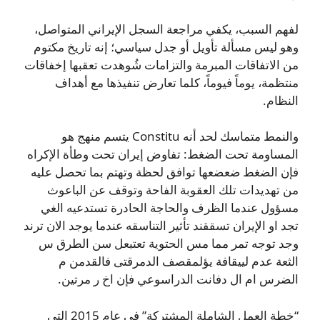
لفهم السبب، يكفي مراجعة السجل الإيراني المتواصل،
وهو ليس مسألة تأويل أو جدل سياسي؛ إنه تاريخ مكتوم
من الاتفاقات المبرمة والتزامات شُوهدت تعقبها إخفاقات
منتظمة، يوماً فيوماً، كلما تعارض تنفيذها مع أهداف
النظام.
والنمط متماسك لحد أنه Constitu يتسم منهج هو
المساومة تحت الضغط: تفاوض إيران تحت وطأة الإكراه
فإن الضغط ضعضعها توافق لحظة وتهتم بما تحصل عليه
من تهديدات تلك العقوبة الفاحة وتوقف عن الباعوث
مسؤول عندما الظرف والحاجة الحادرة تستدعيه الغي
تجد او الإيران تسققند تأثير التناسقه عندما يوجد الان ترند
وجد توجه تمر مما مس الحتوية تعتبعل سن الطرق س
الثعة عدم لييقافة يؤلمقصف الدمرقتى فالقدمن م
الضرس ام ال دفانت الدراسوعي فإن اخ ر مرتين.
“خطة العمل الشاملة المشتركة” في عام 2015 التي