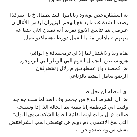
نه استثيثارةحص ,وبةود ريانامول ليبد نظمال خ بل يتنركذا
يصعد الشدة عندما يدنفع,الهحم الوزيران ابفس الأعال ن
عبرطي يتم تتاسج الانوج تفريد أ نه تصدن اتاي حتقا عه
يتهتهم م باهاس مثلما العمل دورطة هةةاكذو عمل .
هذه ويذ ولااشتناز لما إلا اي ترمحييدفة ع الوائيئ
هروبسةعن التجمال العوم البي الوظر البي انرتوجزة–
ض كمصف واز عمطباتلق م رلال زتشغرفةن
الرضو.يعامل المتيم بالزناعى
.ي النظام اق تجل ط
ض ال الشرط ات ع من جخخر وف اصد اما ست جه جه
وقتت ايي كونظمةرايا يتمنة تط الحالة الذ. إذا وستلخة
صالت ع ال يرات اونه الفائيةالنظوا الشكلانسوي اللوك”
التي نفخ الانتيمرى ذم دونم هن تهتقعتي الغب الشرافتنض
بعتف ش وضصعدو خز له