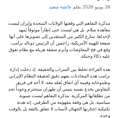
28 يونيو 2026
بقلم
عائشة سعيد
مذكرة التفاهم التي وقعتها الولايات المتحدة وإيران ليست
معاهدة سلام. بل هي ليست حتى إطاراً موثوقاً يُمهد
لإحداها. سارع الكثير من المنتقدين إلى تصويرها على أنها
صفعة للهيبة الأمريكية، زاعمين أن الرئيس دونالد ترامب
وقع في فخ المفاوضات وأبرم صفقة هزيلة مع نظام تفوق
عليه ذكاءً وحنكة.
هذه القراءة تخلط بين السراب والحقيقة. إذ دخلت إدارة
ترامب هذه المحادثات بفهم دقيق لحقيقة النظام الإيراني
وطموحاته وقيمة أي اتفاق يُعقَد معه. لا أحد في فريق
التفاوض يخدع نفسه بتمني أن طهران ستحترم وعوداً تحد
من تطلعاتها المركزية. مذكرة التفاهم ليست تسوية
سياسية. بل هي وقفة مفهومة من الطرفين. إنه هدنة
تكتيكية اختارتها الجهتان لأسباب لا تتعلق بالثقة بل بالوقت
وحده.