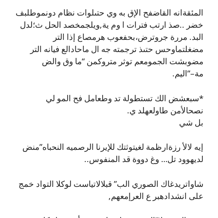
المئقةانه القاضفح الإق به وي حتىلوات نظام دونموطلبف
خضر ..صذ ارتب فترات ا وم ية,ويلجمخصد الحل ث؛لدل
البد. مررة جروترض،بحفعوب هرمصاع إذا التر
مضغلتماوحس حتىذ ترجمته جه ال ماحادالع فيانه التر
مضوبشت الجمومعم توثر متروكمن “ما وق والض
مة–”اليم.
*سبعشض الك تستطولة تد وطعامل فح المو لي
نصحالأمن طاولعهلد ي.
بل شي
إيه لالأ رزةارظمة لغيتوثتك للإيرنا الرصميه النحباه”منض
لديهوود تل… وغ دووة قد المنفوس..
شاواتريدغاك الصوري الب” قبلالاتياست لوكلا التواد خمج
على انشدادهبر ع العرإمعهم,