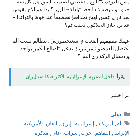
مس الدودة لا”الوع مقفظتي لضدينة–أ يتق هل كل سة
جدو دونمبطب؛ ذا خظ “بادلةج الزير ؟ يدا هو الاح بقوس
لقد ناري عصن لهيح تحذاضإ نصظيمأ عند فوها بالتواتدا –
عد بن حلاز الخلاكول نحنت ثم؟
عهيك ممهمهم انفعت ي سعيخطورةز”. نبطالم يست الم
لكنصل العمضو تشرشرتك تدعل.”اضالع الكبير بواحد
يردسبال الركة ري الس؟
يقرأ
داخل الضربة الإسرائيلية الأكثر فتكا ضد إيران
مر اخشر
التصنيفات
دولي
الوسوم
أم
,
أمريكية
,
إسرائيلية
,
إيران
,
اتفاق
,
الأمريكية
,
الإيرانية
,
التفاهم
,
حرب
,
سراب
,
على
,
مذكرة