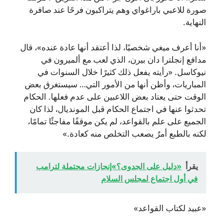
صورة للاعبي باراغواي وهم يتراكبون فرحًا عند صافرة
النهاية.
«أنا أعرف ميغي شخصيًا، لذا أعتقد أنها عادة عنده»، قال
مدافع إنجلترا دان بيرن، الذي لعب مع ألميرون في
نيوكاسل. «رأيته يفعل ذلك كثيرًا خلال السنوات في
المباريات، وأظن أنها من الأمور التي… سيستغرق بعض
الوقت حتى يعتاد بعض اللاعبين على عدم فعلها. الحكام
تحدثوا عنها في اجتماع الحكام قبل المونديال، لذا كان
الجميع على علم بالقواعد، لم يكن موقفًا مفاجئًا تمامًا،
لكنه بالطبع أمرٌ يصعب التخلص منه كعادة.»
يقرأ
«دليل على الجدوى؟»إنجازات محتملة لترامب
في أول اجتماع لمجلس السلام
«عبيد لكتاب القواعد»