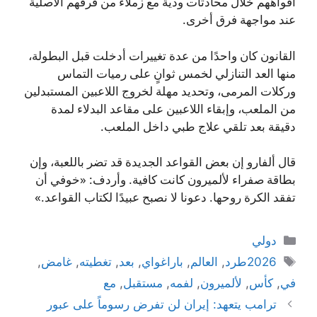
أفواههم خلال محادثات ودية مع زملاء من فرقهم الأصلية
عند مواجهة فرق أخرى.
القانون كان واحدًا من عدة تغييرات أدخلت قبل البطولة،
منها العد التنازلي لخمس ثوانٍ على رميات التماس
وركلات المرمى، وتحديد مهلة لخروج اللاعبين المستبدلين
من الملعب، وإبقاء اللاعبين على مقاعد البدلاء لمدة
دقيقة بعد تلقي علاج طبي داخل الملعب.
قال ألفارو إن بعض القواعد الجديدة قد تضر باللعبة، وإن
بطاقة صفراء لألميرون كانت كافية. وأردف: «خوفي أن
تفقد الكرة روحها. دعونا لا نصبح عبيدًا لكتاب القواعد.»
التصنيفات
دولي
الوسوم
2026طرد
,
العالم
,
باراغواي
,
بعد
,
تغطيته
,
غامض
,
في
,
كأس
,
لألميرون
,
لفمه
,
مستقبل
,
مع
ترامب يتعهد: إيران لن تفرض رسوماً على عبور