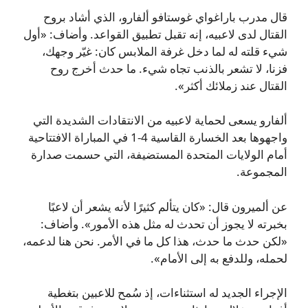
قال مدرب باراغواي غوستافو ألفارو، الذي أشاد بروح
القتال لدى لاعبيه، إنه تقبل تطبيق القواعد. وأضاف: «أول
شيء قلته له لما دخل غرفة الملابس كان: غيّر وجهك،
فزنا، لا تشعر بالذنب تجاه شيء. ما حدث أخرج روح
القتال عند زملائك أكثر».
ألفارو يسعى لحماية لاعبيه من الانتقادات الشديدة التي
واجهوها بعد الخسارة القاسية 4-1 في المباراة الافتتاحية
أمام الولايات المتحدة المستضيفة، التي حسمت صدارة
المجموعة.
عن ألميرون قال: «كان يتألم كثيرًا لأنه يشعر أن لاعبًا
بخبرته لا يجوز أن تحدث له مثل هذه الأمور». وأضاف:
«لكن حدث ما حدث، هذا كل ما في الأمر. نحن هنا لدعمه،
لحمله، وللدفع به إلى الأمام».
الإجراء الجديد له استثناءات، إذ سُمح للاعبين بتغطية