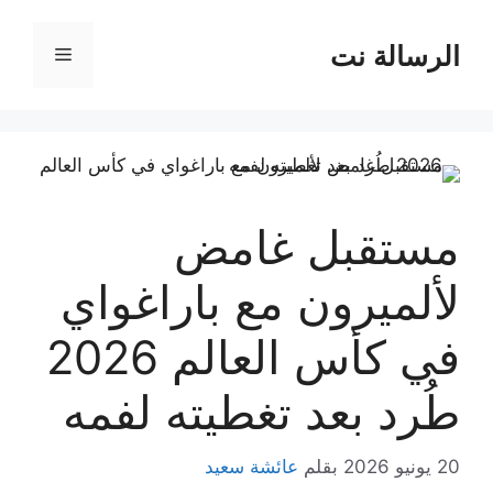
نتقل
لى
الرسالة نت
القائمة
لمحتوى
مستقبل غامض
لألميرون مع باراغواي
في كأس العالم 2026
طُرد بعد تغطيته لفمه
20 يونيو 2026
بقلم
عائشة سعيد