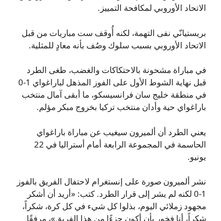
الاتحاد الأوروبي لمكافحة التمييز.
بريستيانّي نفى التهمة، لكنه أُوقف ست مباريات من قبل
الاتحاد الأوروبي بسبب سلوك وصُف بأنه معادٍ للمثلية.
في مباراة مشحونة بالاحتكاكات والغضب، طغى الطرد
قبل نهاية الشوط الأول على الفوز المذهل لباراغواي 1-0
في منطقة خليج سان فرانسيسكو، ما أبقى آمال منتخب
باراغواي حية وأدان منتخب تركيا بخروج مبكر مؤلم.
يعني الطرد أن ألميرون سيغيب عن مباراة باراغواي
الحاسمة في المجموعة الرابعة أمام أستراليا في 22
يونيو.
نشر ألميرون صورة على إنستغرام لاحتفال الفريق بالفوز
1-0 لكنه لم يشر إلى قرار الطرد. كتب: «أريد أن أشكر
مجهود زملائي اليوم، بذلوا كل شيء في كل كرة، شكراً،
شكراً، أنا فخور بأن أكون جزءًا من هذا الفريق»، مرفقًا