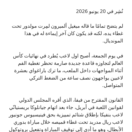
نُشِر في 20 يونيو 2026
لم يتضح تمامًا ما قاله ميغيل ألميرون لمِرت مولدور تحت
غطاء يده، لكنه قد يكون كان آخر إيماءة له في هذا
المونديال.
في يوم الجمعة، أصبح اول لاعب يُطرد في نهائيات كأس
العالم لتجاوزه قاعدة جديدة صارمة تحظر تغطية الفم
أثناء المواجهات داخل الملعب، ما ترك باراغواي بعشرة
لاعبين يواجهون نصف ساعة من الضغط التركي
المتواصل.
القانون المقترح من فيفا، الذي أقره المجلس الدولي
لقوانين اللعبة في أبريل، جاء بعد اتهام جيانلوكا بريستيانّي
لاعب بنفيكا بإطلاق شتائم تمييزية بحق فينيسيوس جونيور
لاعب ريال مدريد تحت غطاء قميصه خلال مباراة بدوري
الأبطال، وهو ما أدى إلى توقيف المباراة وتفعيل بروتوكول