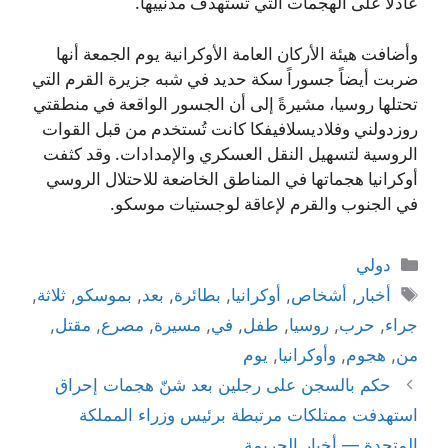
عادلاً على الهجمات التي تستهدف مدنييها.
وأضافت هيئة الأركان العامة الأوكرانية يوم الجمعة أنها
ضربت أيضاً جسوراً سكة حديد في شبه جزيرة القرم التي
تحتلها روسيا، مشيرةً إلى أن الجسور الواقعة في منطقتي
روزدولني وفلاديسلافيفكا كانت تُستخدم من قبل القوات
الروسية لتسهيل النقل العسكري والإمدادات. وقد كثفت
أوكرانيا هجماتها في المناطق الخاضعة للاحتلال الروسي
في الجنوب والقرم لإعاقة لوجستيات موسكو.
التصنيفات
دولي
الوسوم
أخبار
,
أشخاص
,
أوكرانيا
,
بطائرة
,
بعد
,
بموسكو
,
ثلاثة
,
جراء
,
حرب
,
روسيا
,
طفل
,
في
,
مسيرة
,
مصرع
,
مقتل
,
من
,
هجوم
,
وأوكرانيا
,
يوم
حكم بالسجن على رجلين بعد شنّ هجمات إحراق
استهدفت ممتلكات مرتبطة برئيس وزراء المملكة
المتحدة — أخبار الجريمة