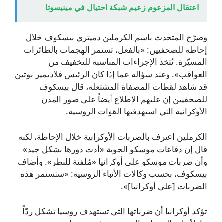
اعتقال المزعوم زعيم شبكة احتيال في مينيسوتا
وصرّح المتحدث باسم الكرملين دميتري بيسكوف خلال
إحاطة للصحفيين: «بالفعل، تستمر الهجمات بالطائرات
المسيّرة. تُتخذ الإجراءات المناسبة للتخفيف من
العواقب». وعند سؤاله عما إذا كان الرئيس فلاديمير بوتين
قد شاهد لقطات المصفاة المشتعلة، قال بيسكوف
للصحفيين إن عليهم الاطلاع أيضاً على صور المدن
الأوكرانية التي استهدفتها القوات الروسية.
الكرملين اعترف بالضربات الأوكرانية خلال الإحاطة، لكنه
قال إن دفاعات موسكو الجوية «أدت دورها بشكل جيد»
وأن ضربات موسكو على أوكرانيا «مُلفتة للنظر». وأضاف
بيسكوف، بحسب وكالات الأنباء الروسية: «ستستمر هذه
الضربات [على أوكرانيا]».
تؤكد أوكرانيا أن ضرباتها التي تستهدف روسيا تشكل ردّاً