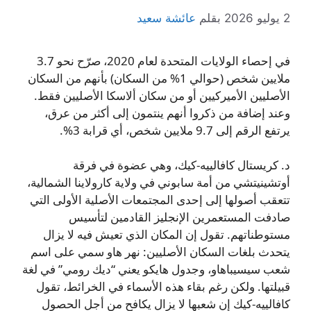
2 يوليو 2026
بقلم
عائشة سعيد
في إحصاء الولايات المتحدة لعام 2020، صرّح نحو 3.7
ملايين شخص (حوالي 1% من السكان) بأنهم من السكان
الأصليين الأميركيين أو من سكان ألاسكا الأصليين فقط.
وعند إضافة من ذكروا أنهم ينتمون إلى أكثر من عرق،
يرتفع الرقم إلى 9.7 ملايين شخص، أي قرابة 3%.
د. كريستال كافالييه-كيك، وهي عضوة في فرقة
أوتشينيتشي من أمة سابوني في ولاية كارولاينا الشمالية،
تتعقب أصولها إلى إحدى المجتمعات الأصلية الأولى التي
صادفت المستعمرين الإنجليز القادمين لتأسيس
مستوطناتهم. تقول إن المكان الذي تعيش فيه لا يزال
يتحدث بلغات السكان الأصليين: نهر هاو سمي على اسم
شعب سيسيباهاو، وجدول هايكو يعني “ديك رومي” في لغة
قبيلتها. ولكن رغم بقاء هذه الأسماء في الخرائط، تقول
كافالييه-كيك إن شعبها لا يزال يكافح من أجل الحصول