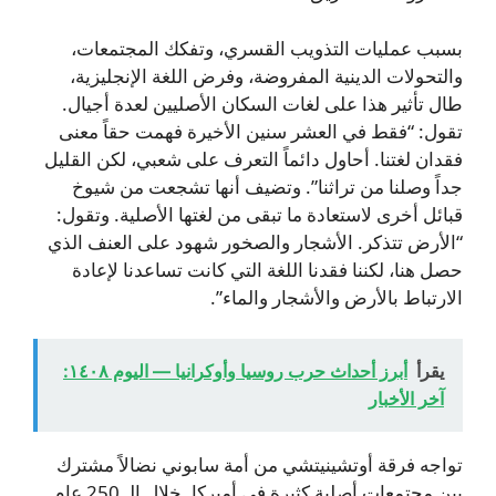
بسبب عمليات التذويب القسري، وتفكك المجتمعات،
والتحولات الدينية المفروضة، وفرض اللغة الإنجليزية،
طال تأثير هذا على لغات السكان الأصليين لعدة أجيال.
تقول: “فقط في العشر سنين الأخيرة فهمت حقاً معنى
فقدان لغتنا. أحاول دائماً التعرف على شعبي، لكن القليل
جداً وصلنا من تراثنا”. وتضيف أنها تشجعت من شيوخ
قبائل أخرى لاستعادة ما تبقى من لغتها الأصلية. وتقول:
“الأرض تتذكر. الأشجار والصخور شهود على العنف الذي
حصل هنا، لكننا فقدنا اللغة التي كانت تساعدنا لإعادة
الارتباط بالأرض والأشجار والماء”.
يقرأ
أبرز أحداث حرب روسيا وأوكرانيا — اليوم ١٤٠٨:
آخر الأخبار
تواجه فرقة أوتشينيتشي من أمة سابوني نضالاً مشترك
بين مجتمعات أصلية كثيرة في أميركا. خلال الـ 250 عام