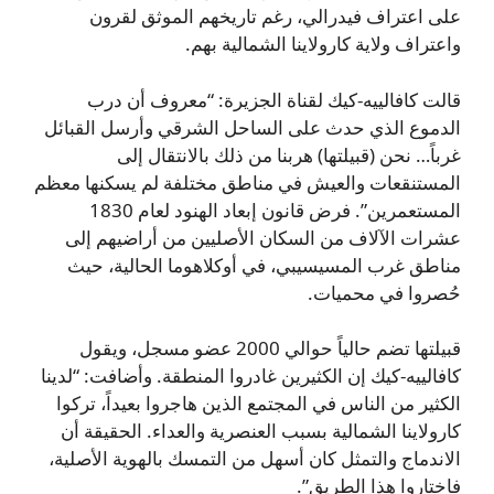
على اعتراف فيدرالي، رغم تاريخهم الموثق لقرون
واعتراف ولاية كارولاينا الشمالية بهم.
قالت كافالييه-كيك لقناة الجزيرة: “معروف أن درب
الدموع الذي حدث على الساحل الشرقي وأرسل القبائل
غرباً… نحن (قبيلتها) هربنا من ذلك بالانتقال إلى
المستنقعات والعيش في مناطق مختلفة لم يسكنها معظم
المستعمرين”. فرض قانون إبعاد الهنود لعام 1830
عشرات الآلاف من السكان الأصليين من أراضيهم إلى
مناطق غرب المسيسيبي، في أوكلاهوما الحالية، حيث
حُصروا في محميات.
قبيلتها تضم حالياً حوالي 2000 عضو مسجل، ويقول
كافالييه-كيك إن الكثيرين غادروا المنطقة. وأضافت: “لدينا
الكثير من الناس في المجتمع الذين هاجروا بعيداً، تركوا
كارولاينا الشمالية بسبب العنصرية والعداء. الحقيقة أن
الاندماج والتمثل كان أسهل من التمسك بالهوية الأصلية،
فاختاروا هذا الطريق”.