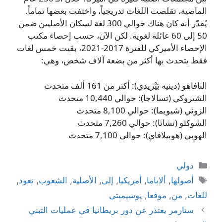
الماضية، تقلصت اللغات تدريجياً، واختفت بعضها تماماً.
يُقدّر أنه كان هناك حوالي 300 لغة لسكان الأصليين ضمن
50 إلى 60 عائلة لغوية. لكن الآن، حسب إحصاء مكتب
الإحصاء الأميركي للفترة 2017-2021، بقيت خمس لغات
فقط يتحدث بها أكثر من بضعة آلاف شخص، وهي:
النافاهو (دينيه بَيْزيدي): أكثر من 161 ألف متحدث
الشيروكي (تسالاجا): حوالي 10,440 متحدث
الزوني (شيويما): حوالي 8,100 متحدث
الشوكتو (تشاتا): حوالي 7,260 متحدث
الهوبي (هوبيلافاي): حوالي 7,100 متحدث
التصنيفات
دولي
الوسوم
أصولها
,
ألاباما
,
أمريكيا
,
إلى
,
الأصلية
,
الشعوب
,
تعود
,
للغات
,
من
,
موقعا
,
يوسيميتي
ستارمر يعتذر عن دور بريطانيا في عمليات التبني