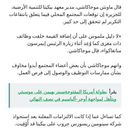
قال ماونتن موجاكاشي، مدير معهد بيكيتا للتنمية الأرضية،
للجزيرة إن توقعات المجتمع المحلي فيما يتعلق بانتفاعات
التكرير لم تتحقق إلى حد كبير.
«لا دليل ملموس على أن إضافة القيمة خلقت وظائف
ذات مغزى كما وُعِد أثناء زيارة الرئيس إيمرسون
منانغاكوا»، قال موجاكاشي.
واتهم موجاكاشي بأن بعض أعضاء المجتمع أبدوا مخاوف
بشأن ممارسات التوظيف والوصول إلى فرص العمل.
يقرأ
بطولة أمريكا المفتوحةسينر يهيمن على موسيتي
ويتأهل لمواجهة أوجر-ألياسيم في نصف النهائي
كما تساءل عما إذا كانت الالتزامات المعلنة بعد استحواذ
شركة سينومين ريسورس جروب على بيكيتا قد أُوْفِيت.