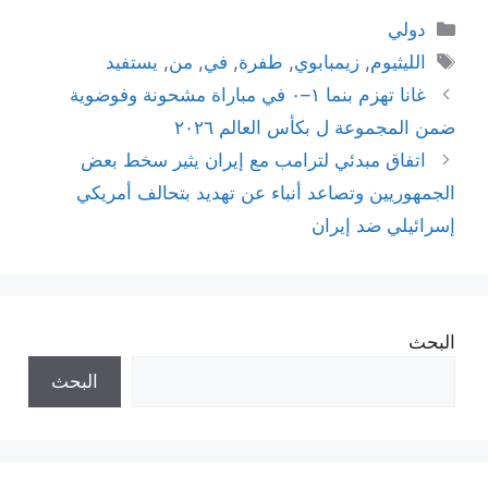
التصنيفات
دولي
الوسوم
الليثيوم
,
زيمبابوي
,
طفرة
,
في
,
من
,
يستفيد
غانا تهزم بنما ١–٠ في مباراة مشحونة وفوضوية
ضمن المجموعة ل بكأس العالم ٢٠٢٦
اتفاق مبدئي لترامب مع إيران يثير سخط بعض
الجمهوريين وتصاعد أنباء عن تهديد بتحالف أمريكي
إسرائيلي ضد إيران
البحث
البحث