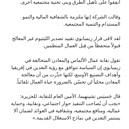
أنفِقوا على تأهيل الطرق وبنى تحتية مجتمعية أخرى.
وقالت الشركة إنها ملتزمة بالشفافية المالية والنمو
المستدام والتنمية المجتمعية.
لقد لاقى قرار زيمبابوي تقييد تصدير الليثيوم غير المعالج
قبولاً متحفظاً من قِبل العمال المنظمين.
تقول نقابة عمال الألماس والمعادن المتحالفة في
زيمبابوي إن السياسة تتوافق مع رؤية التعدين في إفريقيا
وأهداف التصنيع الأوسع، لكنها حذّرت من أن معالجة
المعادن محلياً لن تحسّن بالضرورة حياة العمال تلقائياً.
قال جَستِس تشينهِيما، الأمين العام للنقابة، للجزيرة:
«يجب أن يُصاحب التنفيذ حوار اجتماعي، ونقابية، وحماية
عمالية، ومنافع مجتمعية، وشفافية في العوائد لضمان ألا
يستمر التعدين في نماذج الاستغلال القديمة.»