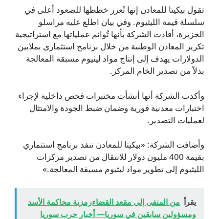
تقول بيكيتا للمعادن إنها تُعزز خططها للصعود أعلى في
سلسلة قيمة الليثيوم. وفي بيان اطلع عليه مراسلو
الجزيرة، أفادت الشركة بأنها تُوائم عملياتها مع استراتيجية
تكرير المعادن الوطنية من خلال برنامج استثماري بملايين
الدولارات يهدف إلى إنتاج مواد ليثيوم مسبقة المعالجة
بدلاً من تصدير الخام المركز.
وأكدت الشركة أنها أنشأت مختبرات فحص داخلية لإجراء
اختبارات معدنية فورية وضمان ضبط الجودة والامتثال
لعمليات التصدير.
وأضافت الشركة: «بيكيتا للمعادن تنفذ برنامج استثماري
بقيمة 400 مليون دولار للانتقال من تصدير مركزات
الليثيوم إلى تطوير مواد ليثيوم مسبقة المعالجة.»
يقرأ
من المنفى إلى مقعد القضاءرمزية محاكمة الأسد
ومسؤولين سابقين في سوريا— أخبار حرب سوريا