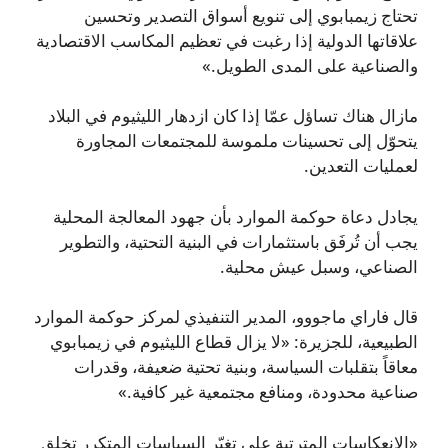
تحتاج زيمبابوي إلى تنويع أسواق التصدير وتحسين
علاقاتها الدولية إذا رغبت في تعظيم المكاسب الاقتصادية
والصناعية على المدى الطويل.»
مازال هناك تساؤل عمّا إذا كان ازدهار الليثيوم في البلاد
يتحوّل إلى تحسينات ملموسة للمجتمعات المجاورة
لعمليات التعدين.
يجادل دعاة حوكمة الموارد بأن جهود المعالجة المحلية
يجب أن تُرفَق باستثمارات في البنية التحتية، والتطوير
الصناعي، وسبل عيش محلية.
قال فاراي ماجووو، المدير التنفيذي لمركز حوكمة الموارد
الطبيعية، للجزيرة: «لا يزال قطاع الليثيوم في زيمبابوي
معاقاً بتقلبات السياسة، وبنية تحتية ضعيفة، وقدرات
صناعية محدودة، ومنافع مجتمعية غير كافية.»
«الانعكاسات المترتبة على تغيّر السياسات المتكرر تخلق