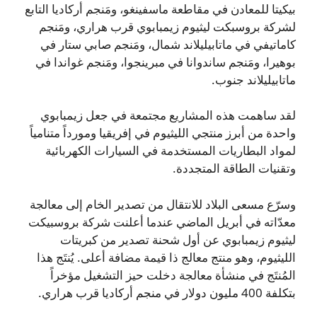
بيكيتا للمعادن في مقاطعة ماسفينغو، ومَنجم أركاديا التابع
لشركة بروسبكت ليثيوم زيمبابوي قرب هراري، ومَنجم
كاماتيفي في ماتابيليلاند شمال، ومَنجم صابي ستار في
بوهيرا، ومَنجم ساندوانا في مبرينجوا، ومَنجم غواندا في
ماتابيليلاند جنوب.
لقد ساهمت هذه المشاريع مجتمعة في جعل زيمبابوي
واحدة من أبرز منتجي الليثيوم في إفريقيا ومورداً متنامياً
لمواد البطاريات المستخدمة في السيارات الكهربائية
وتقنيات الطاقة المتجددة.
وسرّع مسعى البلاد للانتقال من تصدير الخام إلى معالجة
معدّاته في أبريل الماضي عندما أعلنت شركة بروسبيكت
ليثيوم زيمبابوي عن أول شحنة تصدير من كبريتات
الليثيوم، وهو منتج معالج ذا قيمة مضافة أعلى. يُنتَج هذا
المُنتَج في منشأة معالجة دخلت حيز التشغيل مؤخراً
بتكلفة 400 مليون دولار في منجم أركاديا قرب هراري.