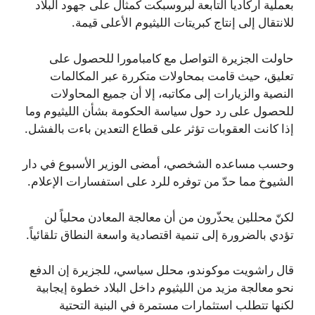
بعملية أركاديا التابعة لبروسبكت كمثال على جهود البلاد
للانتقال إلى إنتاج كبريتات الليثيوم الأعلى قيمة.
حاولت الجزيرة التواصل مع كامبامورا للحصول على
تعليق، حيث قامت بمحاولات متكررة عبر المكالمات
النصية والزيارات إلى مكاتبه، إلا أن جميع المحاولات
للحصول على رد حول سياسة الحكومة بشأن الليثيوم وما
إذا كانت العقوبات تؤثر على قطاع التعدين باءت بالفشل.
وحسب مساعده الشخصي، أمضى الوزير الأسبوع في دار
الشيوخ مما حدّ من توفره للرد على استفسارات الإعلام.
لكنّ محللين يحذّرون من أن معالجة المعادن محلياً لن
تؤدي بالضرورة إلى تنمية اقتصادية واسعة النطاق تلقائياً.
قال راشويت موكوندو، محلل سياسي، للجزيرة إن الدفع
نحو معالجة مزيد من الليثيوم داخل البلاد خطوة إيجابية
لكنها تتطلب استثمارات مستمرة في البنية التحتية