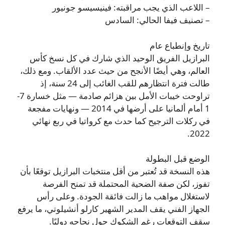
– اللاعب الذي يجب مراقبته: فينيسيسو جونيور
– تصنيف فيفا الحالي: السادس
تاريخ وإنطباع عام
البرازيل الفريق الوحيد الذي شارك في كل نسخ كأس
العالم، وهي أيضًا الأنجح من حيث عدد الألقاب. ومع ذلك،
طالت فترة انتظارهم للقب الغائب إلى 24 سنة، إذ
تراوحت خيبات الأمل بين هزائم صادمة — مثل خسارة 7-
1 أمام ألمانيا على أرضها في 2014 — ونهايات مفجعة
في ركلات الترجيح كما حدث مع كرواتيا في ربع نهائي
2022.
الوضع قبل البطولة
هذه النسخة قد تُعتبر من أقل منتخبات البرازيل توقعًا بأن
تفوز، لكن صفة الضحية المحتملة قد تمنح الفرصة
لاستغلال مواهب ما زالت فائقة الجودة. وعلى رأس
الجهاز الفني يقف المدير الشهير كارلو أنشيلوتي، ما يرفع
سقف التوقعات رغم الشكوك حول نجاحه دوليًا.