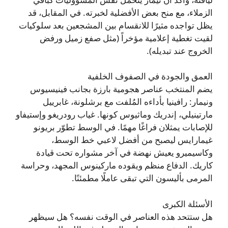
الزملاء، مع منح بعض الأفضلية لخبرته. في المقابل، قد
يظل تواجده مثيرًا للانقسام بين المشجعين بعد سلوكيات
لقيت تغطية إعلامية مؤخراً (مثل صفع زميل ورفض
الخروج عند تبديله).
العمق والجودة في الصفوف الخلفية
يضم المنتخب عناصر هجومية بارزة بجانب فينيسيوس
ونيمار: رافينيا بأداءه المُلفت مع برشلونة، غابرييل
مارتينيلي، إندريك وماثيوس كونها. غياب رودريغو وإستيفاو
للإصابات يمثلان فراغًا مهمًا. في الوسط تطوّر بريونو
غيمارايس ليصبح من أفضل لاعبي خط الوسط،
وكاسيميرو يعيش نهضة في آخر مشواره تحت قيادة
كاريك. الدفاع منظم ويقوده ماركينوس المجهد، وحراسة
المرمى بأليسون التي تبقى عاملًا مطمئنًا.
الأسئلة الكبرى
هل ستتحد هذه العناصر في الوقت نفسه؟ هل سيظهر