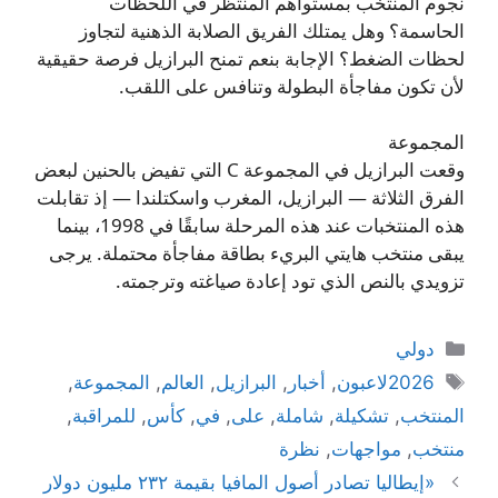
نجوم المنتخب بمستواهم المنتظر في اللحظات
الحاسمة؟ وهل يمتلك الفريق الصلابة الذهنية لتجاوز
لحظات الضغط؟ الإجابة بنعم تمنح البرازيل فرصة حقيقية
لأن تكون مفاجأة البطولة وتنافس على اللقب.
المجموعة
وقعت البرازيل في المجموعة C التي تفيض بالحنين لبعض
الفرق الثلاثة — البرازيل، المغرب واسكتلندا — إذ تقابلت
هذه المنتخبات عند هذه المرحلة سابقًا في 1998، بينما
يبقى منتخب هايتي البريء بطاقة مفاجأة محتملة. يرجى
تزويدي بالنص الذي تود إعادة صياغته وترجمته.
التصنيفات
دولي
الوسوم
2026لاعبون
,
أخبار
,
البرازيل
,
العالم
,
المجموعة
,
المنتخب
,
تشكيلة
,
شاملة
,
على
,
في
,
كأس
,
للمراقبة
,
منتخب
,
مواجهات
,
نظرة
«إيطاليا تصادر أصول المافيا بقيمة ٢٣٢ مليون دولار