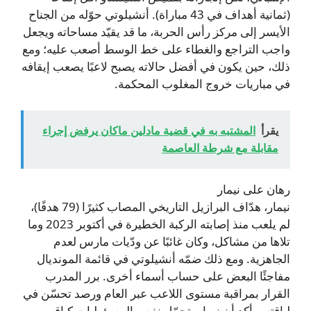
(ثمانية أهداف في 43 مباراة). أنشيلوتي حوّله من الجناح
الأيسر إلى مركز رأس الحربة، ما قد يقيّد مساحاته ويجعل
واجب التراجع والغطاء على خط الوسط أصعب عليه؛ ومع
ذلك، حين يكون في أفضل حالاته يصبح لاعبًا يصعب إيقافه
في مباريات خروج المغلوب المحكمة.
يقرأ
المشتبه به في قضية مادلين ماكان يرفض إجراء
مقابلة مع شرطة العاصمة
رهان على نيمار
نيمار، هدّاف البرازيل التاريخي المصاب كثيرًا (79 هدفًا)،
لم يلعب منذ إصابته الركبة الخطيرة في أكتوبر 2023 وما
تلاها من مشاكل، وكان غائبًا عن ودّيات مارس لعدم
الجاهزية. ومع ذلك ضمّه أنشيلوتي في قائمة المونديال
مفاجئًا البعض على حساب أسماء أخرى. برر المدرب
القرار بمراقبة مستوى اللاعب عبر العام ورصد تحسّن في
لياقته، وأكد أن نيمار يتحمّل نفس المسؤوليات كباقي