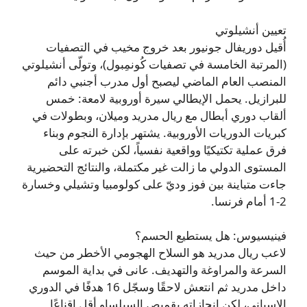
تعيين أنشيلوتي
أُقيل دوريفال جونيور بعد خروج مخيب في التصفيات
(المرتبة الخامسة في تصفيات كُونمِبول)، وتولّى أنشيلوتي
المنصب العام الماضي ليصبح أول مدرب أجنبي دائم
للبرازيل. يحمل الإيطالي سيرة أوروبية لامعة: خمس
ألقاب دوري أبطال مع ريال مدريد وميلان، وبطولات في
كبريات الدوريات الأوروبية. يشتهر بإدارة النجوم وبناء
فرق عملية تكتيكيًا وواقعية نفسياً، لكن خبرته على
المستوى الدولي ما زالت غير مكتملة، والنتائج التحضيرية
جاءت متباينة بين فوز وديّ على كولومبيا وتشيلي وخسارة
2-1 أمام فرنسا.
فينيسيوس: هل يستطيع الحسم؟
لاعب ريال مدريد هو السلاح الهجومي الأخطر من حيث
السرعة والمراوغة والتهديف. عانى في بداية الموسم
داخل مدريد ثم انتعش لاحقًا وسجّل 16 هدفًا في الدوري
الإسباني، لكن إنجازاته بقميص السيلساو أقل إقناعًا