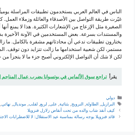
الناس في العالم العربي يستخدمون تطبيقات المراسلة يومياً 
غيّرت طريقة التواصل بين الأصدقاء والعائلة وزملاء العمل. 
الصغيرة مثل الإزعاج من الإشعارات الكثيرة. هذا لا يمنع أنه
والمستندات بسرعة. بعض المستخدمين في الآونة الأخيرة بدأ
يختارون تطبيقات تدعي أن محادثاتهم مشفرة بالكامل. ما زا
مستمر، لكن شعبية استخدامها ما زالت تتزايد دون توقف. ال
لكن لا شك أن التواصل الإلكتروني أصبح جزء ما لا يتجزأ من حي
يقرأ
تراجع سوق الألماس في بوتسوانا يضرب عمال المناجم ال
التصنيفات
دولي
الوسوم
البرازيل
,
الطاولة
,
النرويج
,
بثنائية
,
على
,
لربع
,
لقلب
,
مونديال
,
نهائي
,
كيف أنقذ شاب والده من تحت أنقاض زلازل فنزويلا
قائد فنزويلا يوجه رسالة بمناسبة عيد الاستقلال: لا للاضطرابات الاجت