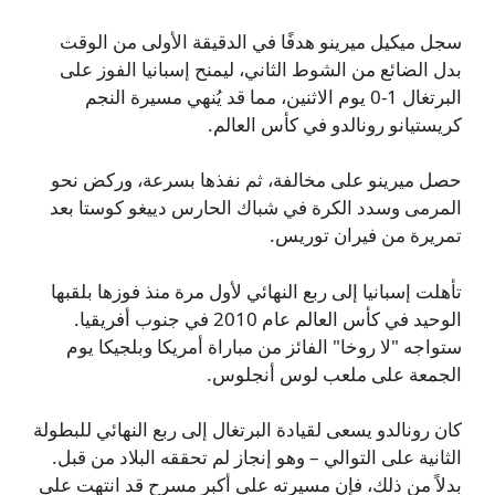
سجل ميكيل ميرينو هدفًا في الدقيقة الأولى من الوقت
بدل الضائع من الشوط الثاني، ليمنح إسبانيا الفوز على
البرتغال 1-0 يوم الاثنين، مما قد يُنهي مسيرة النجم
كريستيانو رونالدو في كأس العالم.
حصل ميرينو على مخالفة، ثم نفذها بسرعة، وركض نحو
المرمى وسدد الكرة في شباك الحارس دييغو كوستا بعد
تمريرة من فيران توريس.
تأهلت إسبانيا إلى ربع النهائي لأول مرة منذ فوزها بلقبها
الوحيد في كأس العالم عام 2010 في جنوب أفريقيا.
ستواجه "لا روخا" الفائز من مباراة أمريكا وبلجيكا يوم
الجمعة على ملعب لوس أنجلوس.
كان رونالدو يسعى لقيادة البرتغال إلى ربع النهائي للبطولة
الثانية على التوالي – وهو إنجاز لم تحققه البلاد من قبل.
بدلاً من ذلك، فإن مسيرته على أكبر مسرح قد انتهت على