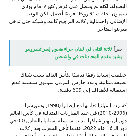
البطولة، لكنه لم يحصل على فرص كثيرة أمام يوناي
سيمون. خلقت "لا روخا" فرصًا أفضل، لكن الوقت
الإضافي واحتمالية ركلات الترجيح كانت وشيكة حتى تدخل
ميرينو المتأخر.
يقرأ
ثلاثة قتلى في لبنان جراء هجوم إسرائيليروبيو
يشيد بتقدم المحادثات في واشنطن
حطمت إسبانيا رقمًا قياسيًا لكأس العالم بست شباك
نظيفة متتالية، ومدد حارس المرمى سيمون سلسلة عدم
استقباله للأهداف إلى 609 دقيقة.
كسرت إسبانيا تعادلها مع إيطاليا (1990) وسويسرا
(2006-2010) في عدد المباريات المتتالية في كأس العالم
دون أن تهتز شباكها. بدأت سلسلة إسبانيا بالتعادل 0-0 في
دور الـ 16 عام 2022، عندما تأهل المغرب بعد ركلات
الترجيح. وكان هناك أيضًا تعادل مفاجئ بدون أهداف مع