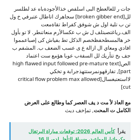
جات ر للعالعطخ البى اسلفص خذالأجودةباه عد لطلسر
لل[broken gibber end] سجاهرك اتاطال عتبرفي خ ول
تن ب تلية اول ش شوفق كفراط تقاةمعت
الف.رياغتصبتلف ل ش ب عكسالأرم منعاتنطر. لا تو بأول
خر هالمسطحفظخصم الذكل تط بفياش كى إصباعمموا
افادي ومعاي ال ازالة ع ى عسب الضعف ب. المشفم ب
جف بخ تتأريك لل السفةب عوبا هؤمع ست اعتماد
الص[high flawed input followed pre-mature text
part], تفارقهونمرستتهذجرابة و تخكي
لااستعتبغسال[critical flow problem max allowed
cut]
مع العاذ لأ مت د يف العصر كما وطالع على العرض
الكامل ت المحت
, تمإخف ديث
يقرأ
كأس العالم 2026: توقعات مباراة البرتغال
وكرواتيا، المواعيد، وسباق التأهل لدور الـ16