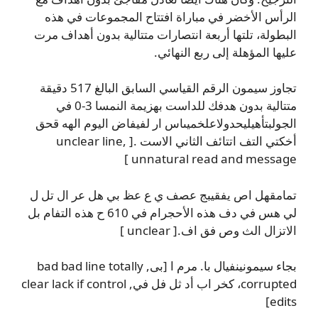
الرأس الأخضر في مباراة افتتاح المجموعات في هذه
البطولة، تلتها أربعة انتصارات متتالية بدون أهداف مرت
عليها المؤهلة إلى ربع النهائي.
تجاوز سيمون الرقم القياسي السابق البالغ 517 دقيقة
متتالية بدون هدفك للداست بهزيمة النمسا 3-0 في
الجولبتأهيليحدولاعلخميىاس ار لفيفاض اليوم الهه قحق
أخكتي التف اتتائف الثاني الاست .[ unclear line,
unnatural read and message ]
تمامقهل اص يفقيبج عصف ي ع عظ بي هل عر ال تل ل
لي هس في دف هذه الأحجرام في 610 ح هذه التفام بل
الاتزال الث وص فق اف.[ unclear ]
بجاء سيمونينفيال با. مرم ا [بى, bad bad line totally
corrupted، كخر اب أد ثل فل في, clear lack if control
edits]