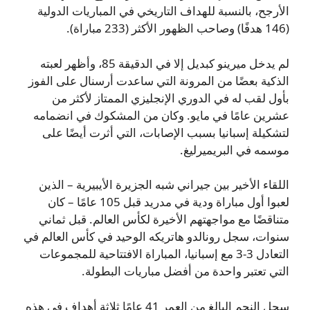
الأرجح، بالنسبة للهداف التاريخي في المباريات الدولية
(146 هدفًا) وصاحب الظهور الأكثر (233 مباراة).
لم يدخل ميرينو كبديل إلا في الدقيقة 85، وأظهر لعبته
الذكية بعضًا من المرونة التي ساعدت أرسنال على الفوز
بأول لقب له في الدوري الإنجليزي الممتاز لأكثر من
عشرين عامًا في مايو. وكان من المشكوك في انضمامه
لتشكيلة إسبانيا بسبب الإصابات، التي أثرت أيضًا على
موسمه في البريميرليغ.
اللقاء الأخير بين جيراني شبه الجزيرة الأيبيرية – الذين
لعبوا أول مباراة ودية في مدريد قبل 105 عامًا – كان
متناقضًا مع مواجهتهم الأخيرة لكأس العالم. قبل ثماني
سنوات، سجل رونالدو هاتريكه الوحيد في كأس العالم في
التعادل 3-3 مع إسبانيا، المباراة الافتتاحية للمجموعات
التي تعتبر واحدة من أفضل مباريات البطولة.
سجل النجم البالغ من العمر 41 عامًا ثلاثة أهداف في هذه