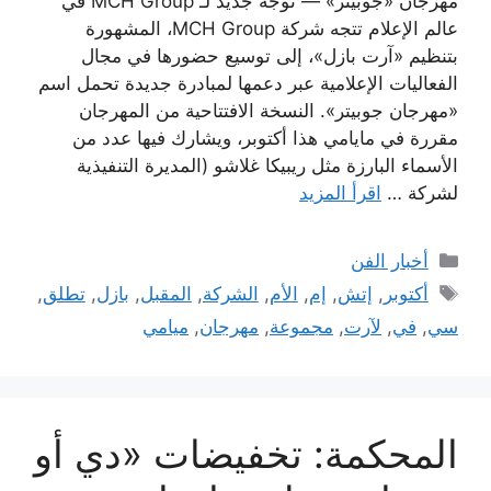
مهرجان «جوبيتر» — توجّه جديد لـ MCH Group في
عالم الإعلام تتجه شركة MCH Group، المشهورة
بتنظيم «آرت بازل»، إلى توسيع حضورها في مجال
الفعاليات الإعلامية عبر دعمها لمبادرة جديدة تحمل اسم
«مهرجان جوبيتر». النسخة الافتتاحية من المهرجان
مقررة في مايامي هذا أكتوبر، ويشارك فيها عدد من
الأسماء البارزة مثل ريبيكا غلاشو (المديرة التنفيذية
لشركة …
اقرأ المزيد
التصنيفات
أخبار الفن
الوسوم
أكتوبر
,
إتش
,
إم
,
الأم
,
الشركة
,
المقبل
,
بازل
,
تطلق
,
سي
,
في
,
لآرت
,
مجموعة
,
مهرجان
,
ميامي
المحكمة: تخفيضات «دي أو