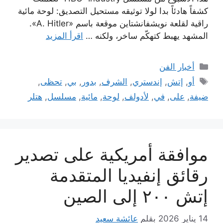
كشفاً هادئاً بدا لولا توثيقه مستحيل التصديق: لوحة مائية
راقية لقلعة نويشفانشتاين موقعة باسم «A. Hitler».
المشهد يهبط كتهكّم ساخر، ولكنه …
اقرأ المزيد
التصنيفات
أخبار الفن
الوسوم
أو
,
إتش
,
إندستري
,
الشرف
,
بدور
,
بي
,
تحظى
,
ضيفة
,
على
,
في
,
لأدولف
,
لوحة
,
مائية
,
مسلسل
,
هتلر
موافقة أمريكية على تصدير
رقائق إنفيديا المتقدمة
إتش ٢٠٠ إلى الصين
14 يناير 2026
بقلم
عائشة سعيد