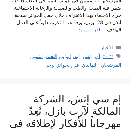
المرشحين الرسميين في جوائز التميّز في التعلم 2026
ضمن فئة الصحة والطب والصيدلة والرعاية الاجتماعية.
جرى الاحتفاء بهذا الاعتراف خلال حفل الجوائز بمدينة
لندَن في 28 أبريل، ويعدّ هذا التكريم دليلاً على العمل
الهادف …
اقرأ المزيد
التصنيفات
الأخبار
الوسوم
٢٠٢٦
,
آي
,
إتش
,
إيه
,
إيوايز
,
التعلم
,
التميز
,
المرشحان
,
النهائيان
,
في
,
لجوائز
,
وجي
إم سي إتش، الشركة
المالكة لآرت بازل، تُعِدّ
مهرجاناً للأفكار لإطلاقه في