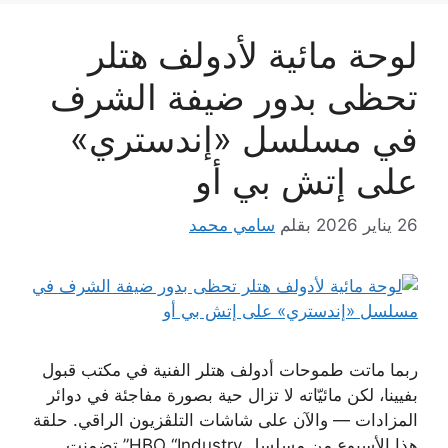
لوحة مائية لأدولف هتلر
تحظى بدور ضيفة الشرف
في مسلسل «إندستري»
على إتش بي أو
26 يناير 2026
بقلم
سامي محمد
ربما ماتت طموحات أدولف هتلر الفنية في مكتب قبول
بفيينا، لكن مائيّاته لا تزال حية بصورة مفاجئة في دوائر
المزادات — والآن على شاشات التلڤزيون الراقي. حلقة
هذا الأسبوع من مسلسل HBO “Industry” تضمنت