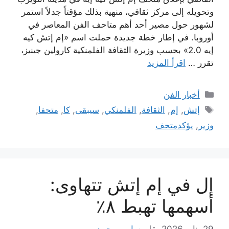
وتحويله إلى مركز ثقافي، منهية بذلك مؤقتاً جدلاً استمر
لشهور حول مصير أحد أهم متاحف الفن المعاصر في
أوروبا. في إطار خطة جديدة حملت اسم «إم إتش كيه
إيه 2.0» بحسب وزيرة الثقافة الفلمنكية كارولين جينيز،
تقرر …
اقرأ المزيد
التصنيفات
أخبار الفن
الوسوم
إتش
,
إم
,
الثقافة
,
الفلمنكي
,
سيبقى
,
كا
,
متحفا
,
وزير
,
يؤكدمتحف
إل في إم إتش تتهاوى:
أسهمها تهبط ٨٪
29 يناير 2026
بقلم
سامي محمد