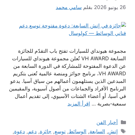
26 يونيو 2026
بقلم
سامي محمد
مجموعة هيونداي للسيارات تفتح باب التقدّم للجائزة
السابعة VH AWARD تُعلن مجموعة هيونداي للسيارات
عن الدعوة المفتوحة للمشاركة في الدورة السابعة من
VH AWARD، برنامج جوائز ومنصة عالمية تُعنى بتكريم
المبدعين الذين يستلهمون أعمالهم من سياق آسيا. يدعو
البرنامج الأفراد والجماعات من أصول آسيوية، والمقيمين
في آسيا، أو أعضاء الشتات الآسيوي، إلى تقديم أعمال
سمعية‑بصرية …
اقرأ المزيد
التصنيفات
أخبار الفن
الوسوم
إتش
,
السابعة
,
الوسائط
,
توسع
,
جائزة
,
دعم
,
دعوة
,