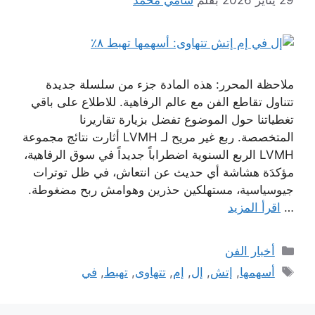
ملاحظة المحرر: هذه المادة جزء من سلسلة جديدة
تتناول تقاطع الفن مع عالم الرفاهية. للاطلاع على باقي
تغطياتنا حول الموضوع تفضل بزيارة تقاريرنا
المتخصصة. ربع غير مريح لـ LVMH أثارت نتائج مجموعة
LVMH الربع السنوية اضطراباً جديداً في سوق الرفاهية،
مؤكدَة هشاشة أي حديث عن انتعاش، في ظل توترات
جيوسياسية، مستهلكين حذرين وهوامش ربح مضغوطة.
…
اقرأ المزيد
التصنيفات
أخبار الفن
الوسوم
أسهمها
,
إتش
,
إل
,
إم
,
تتهاوى
,
تهبط
,
في