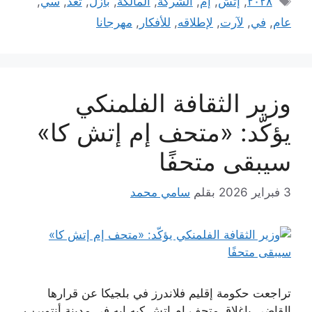
٢٠٢٨
,
إتش
,
إم
,
الشركة
,
المالكة
,
بازل
,
تعد
,
سي
,
عام
,
في
,
لآرت
,
لإطلاقه
,
للأفكار
,
مهرجانا
وزير الثقافة الفلمنكي
يؤكّد: «متحف إم إتش كا»
سيبقى متحفًا
3 فبراير 2026
بقلم
سامي محمد
تراجعت حكومة إقليم فلاندرز في بلجيكا عن قرارها
القاضي بإغلاق متحف إم إتش كيه إيه في مدينة أنتويرب