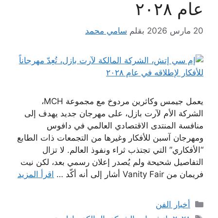
عام ٢٠٢٨
20 مارس 2026
بقلم
سامي محمد
يعمل جيمس وكاثرين مردوخ مع مجموعة MCH،
الشركة الأم لآرت بازل، على مهرجان جديد يهدف إلى
منافسة المنتدى الاقتصادي العالمي في دافوس
ومهرجان آسبن للأفكار وغيرها من التجمعات ذات الطابع
“الأفكاري” التي تجتذب ثراء ونفوذ العالم. لا تزال
التفاصيل شحيحة ولم يُصدر إعلان رسمي بعد، لكن نيت
فريمان من Vanity Fair أشار إلى أنه أكّد …
اقرأ المزيد
التصنيفات
أخبار الفن
الوسوم