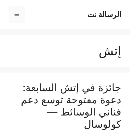
نتقل
لى
الرسالة نت
القائمة
لمحتوى
إتش
جائزة في إتش السابعة:
دعوة مفتوحة توسع دعم
فناني الوسائط —
كولوسال