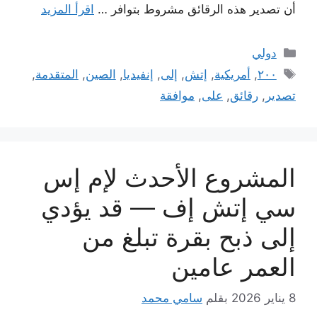
أن تصدير هذه الرقائق مشروط بتوافر …
اقرأ المزيد
التصنيفات
دولي
الوسوم
٢٠٠
,
أمريكية
,
إتش
,
إلى
,
إنفيديا
,
الصين
,
المتقدمة
,
تصدير
,
رقائق
,
على
,
موافقة
المشروع الأحدث لإم إس
سي إتش إف — قد يؤدي
إلى ذبح بقرة تبلغ من
العمر عامين
8 يناير 2026
بقلم
سامي محمد