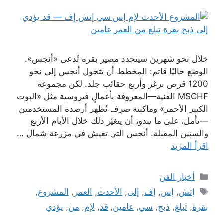
خلال نحو شهرين سيتحدد مصير بقرة تُدعى «أنجس».
الوضع حاليًا قاتم: المخطط أن تتحول أنجس إلى نحو
1200 قرص برغر وأربع حقائب جلد. لكن مجموعة
MSCHF الفنية—المعروفة بأعمالٍ فيروسية مثل «البوت
الكبير الأحمر» وماكينة صرِف تُظهر أرصدة المستخدمين
—تأمل، على ما يبدو، أن يتغيّر ذلك خلال الأيام الأربع
والستين المقبلة. أنجس التي تعيش في مزرعة شمال …
اقرأ المزيد
التصنيفات
أخبار الفن
الوسوم
إتش
,
إس
,
إف
,
إلى
,
الأحدث
,
العمر
,
المشروع
,
بقرة
,
تبلغ
,
ذبح
,
سي
,
عامين
,
قد
,
لإم
,
من
,
يؤدي