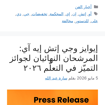
التصنيفات
أخبار الفن
الوسوم
أو
,
إتش
,
إن
,
إي
,
المحكمة
,
تخفيضات
,
جي
,
دي
,
على
,
للدستور
,
مخالفة
إيوايز وجي إتش إيه آي:
المرشحان النهائيان لجوائز
التميّز في التعلّم ٢٠٢٦
5 مايو 2026
بقلم
سارة عبد الله