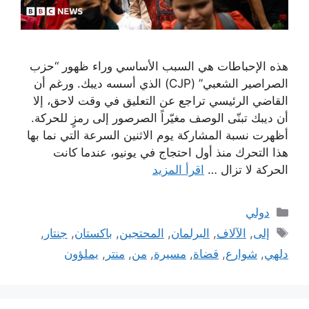
هذه الإحباطات هي السبب الأساسي وراء ظهور “حزب
الصراصير الشعبي” (CJP) الذي أسسه ديبك. ورغم أن
القاضي الرئيسي تراجع عن التعليق في وقت لاحق، إلا
أن ديبك تبنّى الوصف مغيّراً الصرصور إلى رمزٍ للحركة.
أظهرت نسبة المشاركة يوم الاثنين السرعة التي نما بها
هذا التحرك منذ أول احتجاج في يونيو، عندما كانت
الحركة لا تزال …
اقرأ المزيد
التصنيفات
دولي
الوسوم
إلى
,
الآلاف
,
البرلمان
,
المحتجين
,
باكستان
,
جنتار
,
دلهي
,
شوارع
,
قضاة
,
مسيرة
,
من
,
منتر
,
يملؤون