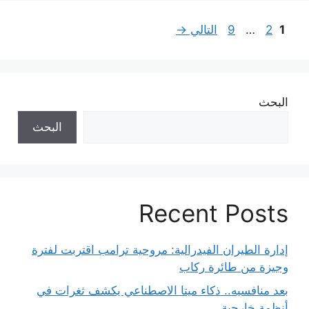
Page
Page
Page
1
2
…
9
التالي
→
البحث
البحث
Recent Posts
إدارة الطيران الفيدرالية: مروحية ترامب اقتربت لفترة
وجيزة من طائرة ركاب
بعد منافسيه.. ذكاء ميتا الاصطناعي يكشف ثغرات في
أنظمة خارجية