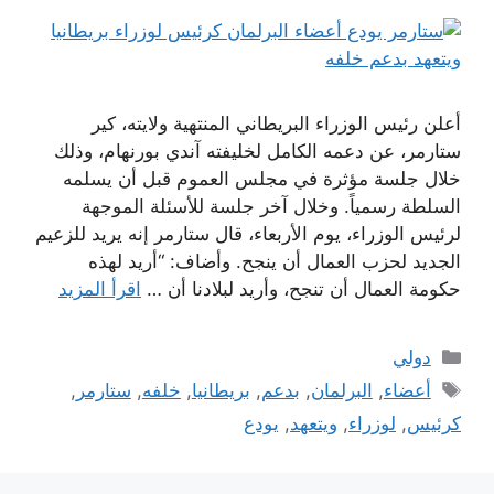
أعلن رئيس الوزراء البريطاني المنتهية ولايته، كير
ستارمر، عن دعمه الكامل لخليفته آندي بورنهام، وذلك
خلال جلسة مؤثرة في مجلس العموم قبل أن يسلمه
السلطة رسمياً. وخلال آخر جلسة للأسئلة الموجهة
لرئيس الوزراء، يوم الأربعاء، قال ستارمر إنه يريد للزعيم
الجديد لحزب العمال أن ينجح. وأضاف: “أريد لهذه
حكومة العمال أن تنجح، وأريد لبلادنا أن …
اقرأ المزيد
التصنيفات
دولي
الوسوم
أعضاء
,
البرلمان
,
بدعم
,
بريطانيا
,
خلفه
,
ستارمر
,
كرئيس
,
لوزراء
,
ويتعهد
,
يودع