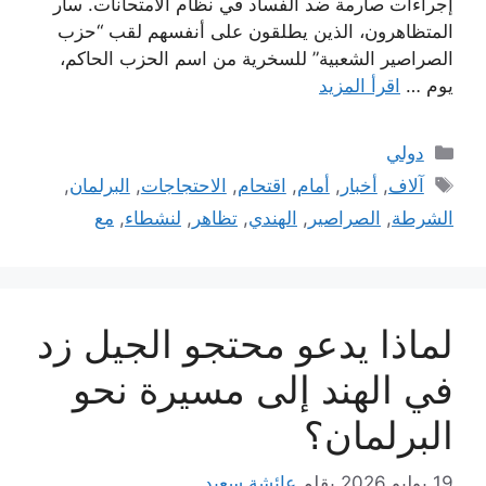
إجراءات صارمة ضد الفساد في نظام الامتحانات. سار
المتظاهرون، الذين يطلقون على أنفسهم لقب “حزب
الصراصير الشعبية” للسخرية من اسم الحزب الحاكم،
يوم …
اقرأ المزيد
التصنيفات
دولي
الوسوم
آلاف
,
أخبار
,
أمام
,
اقتحام
,
الاحتجاجات
,
البرلمان
,
الشرطة
,
الصراصير
,
الهندي
,
تظاهر
,
لنشطاء
,
مع
لماذا يدعو محتجو الجيل زد
في الهند إلى مسيرة نحو
البرلمان؟
19 يوليو 2026
بقلم
عائشة سعيد