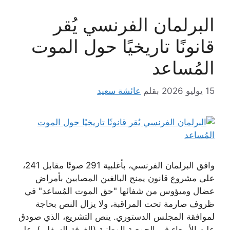
البرلمان الفرنسي يُقر
قانونًا تاريخيًا حول الموت
المُساعد
15 يوليو 2026
بقلم
عائشة سعيد
وافق البرلمان الفرنسي، بأغلبية 291 صوتًا مقابل 241،
على مشروع قانون يمنح البالغين المصابين بأمراض
عضال وميؤوس من شفائها "حق الموت المُساعد" في
ظروف صارمة تحت المراقبة، ولا يزال النص بحاجة
لموافقة المجلس الدستوري. ينص التشريع، الذي صودق
عليه الأربعاء في الجمعية الوطنية (الغرفة السفلى)، على