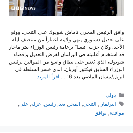
وافق الرئيس المجري تاماش شويوك على التنحي، ووقع
على تعديل دستوري ينهي ولايته اعتباراً من منتصف ليلة
الأحد. وكان حزب “تيسا” بزعامة رئيس الوزراء بيتر ماجار
قد استخدم أغلبيته في البرلمان لفرض التعديل وإقصاء
شويوك، الذي يُعتبر على نطاق واسع من الموالين لرئيس
الوزراء السابق فيكتور أوربان، الذي خسر السلطة في
ابريل/نيسان الماضي بعد 16 …
اقرأ المزيد
التصنيفات
دولي
الوسوم
البرلمان
,
التنحي
,
المجر
,
بعد
,
رئيس
,
عزله
,
على
,
موافقة
,
يوافق