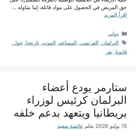
حق المريض في الحصول على مواد قاتلة، إما بتناوله …
اقرأ المزيد
التصنيفات
دولي
الوسوم
البرلمان
,
الفرنسي
,
المساعد
,
الموت
,
تاريخيا
,
حول
,
قانونا
,
يقر
ستارمر يودع أعضاء
البرلمان كرئيس لوزراء
بريطانيا ويتعهد بدعم خلفه
15 يوليو 2026
بقلم
عائشة سعيد