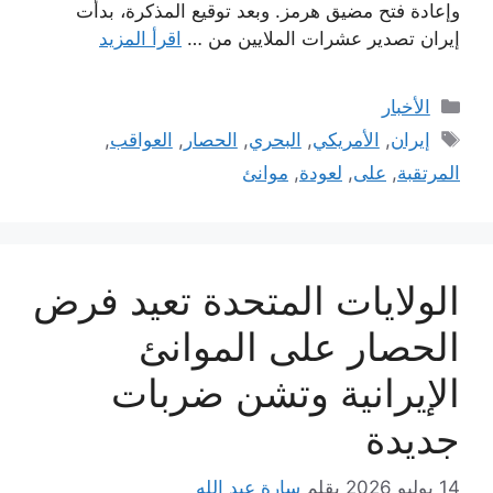
وإعادة فتح مضيق هرمز. وبعد توقيع المذكرة، بدأت
إيران تصدير عشرات الملايين من …
اقرأ المزيد
التصنيفات
الأخبار
الوسوم
إيران
,
الأمريكي
,
البحري
,
الحصار
,
العواقب
,
المرتقبة
,
على
,
لعودة
,
موانئ
الولايات المتحدة تعيد فرض
الحصار على الموانئ
الإيرانية وتشن ضربات
جديدة
14 يوليو 2026
بقلم
سارة عبد الله