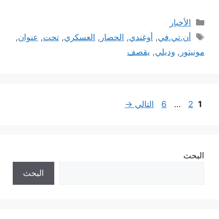
التصنيفات
الأخبار
الوسوم
أن.تي.في
,
أوغندي
,
الحصار
,
العسكري
,
تحت
,
عنوان
,
مونيتور
,
وديلي
,
يقصف
Page
Page
Page
1
2
…
6
التالي
→
البحث
البحث