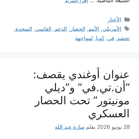
السبعة الماضية. …
اقرأ المزيد
التصنيفات
الأخبار
الوسوم
الأمريكي
,
الأمم
,
الحصار
,
الدعم
,
القاسي
,
المتحدة
,
تحشد
,
في
,
كوبا
,
لمواجهة
عنوان أوغندي يقصف:
“أن.تي.في” و”ديلي
مونيتور” تحت الحصار
العسكري
28 يونيو 2026
بقلم
سارة عبد الله