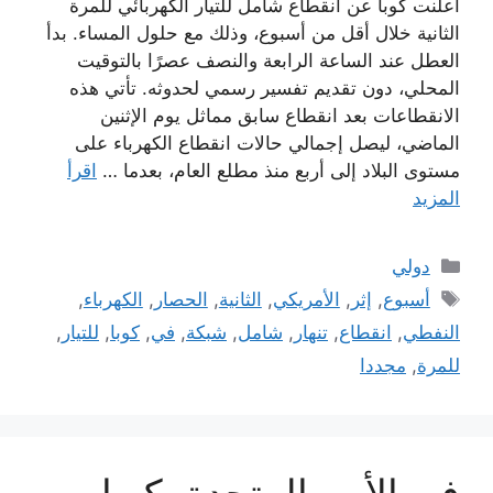
أعلنت كوبا عن انقطاع شامل للتيار الكهربائي للمرة
الثانية خلال أقل من أسبوع، وذلك مع حلول المساء. بدأ
العطل عند الساعة الرابعة والنصف عصرًا بالتوقيت
المحلي، دون تقديم تفسير رسمي لحدوثه. تأتي هذه
الانقطاعات بعد انقطاع سابق مماثل يوم الإثنين
الماضي، ليصل إجمالي حالات انقطاع الكهرباء على
مستوى البلاد إلى أربع منذ مطلع العام، بعدما …
اقرأ
المزيد
التصنيفات
دولي
الوسوم
أسبوع
,
إثر
,
الأمريكي
,
الثانية
,
الحصار
,
الكهرباء
,
النفطي
,
انقطاع
,
تنهار
,
شامل
,
شبكة
,
في
,
كوبا
,
للتيار
,
للمرة
,
مجددا