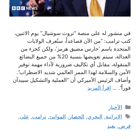
في منشور له على منصة “تروث سوشيال” يوم الاثنين،
كتب ترامب: “من الآن فصاعداً، ستُعرف الولايات
المتحدة باسم ‘حارس مضيق هرمز’، ولكن كجزء من
العدالة، سيتم تعويضها بنسبة 20% من جميع البضائع
المنقولة، مقابل أي تكاليف ضرورية لأداء مهمة توفير
الأمن والسلامة لهذا الممر العالمي شديد الاضطراب”.
وأضاف الرئيس الأميركي أن “العملية والتشكيل سيبدآن
فوراً”. …
اقرأ المزيد
التصنيفات
الأخبار
الوسوم
الإيرانية
,
البحري
,
الحصار
,
الموانئ
,
ترامب
,
على
,
فرض
,
يعيد