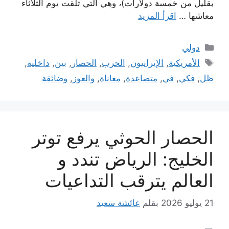
بقليل من خمسة دولارات)، وهي التي تلقت يوم الثلاثاء
معاشها …
اقرأ المزيد
التصنيفات
دولي
الوسوم
الأمريكية
,
الإيرانيون
,
الحرب
,
الحصار
,
بين
,
داخلية
,
ظل
,
فكي
,
في
,
متصاعدة
,
معاناة
,
والعوز
,
وضائقة
الحصار الحوثي يرفع توتر
الخليج: الرياض تندد و
العالم يترقب التداعيات
21 يوليو 2026
بقلم
عائشة سعيد