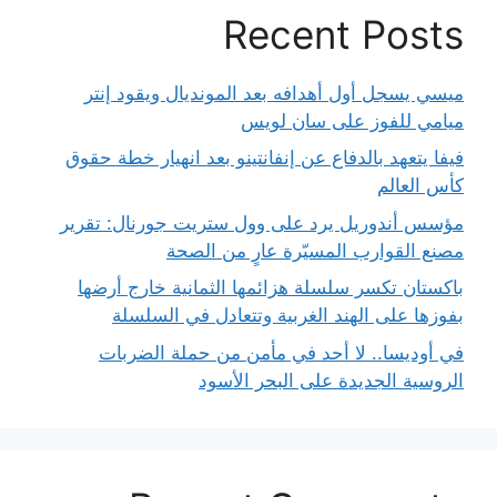
Recent Posts
ميسي يسجل أول أهدافه بعد المونديال ويقود إنتر
ميامي للفوز على سان لويس
فيفا يتعهد بالدفاع عن إنفانتينو بعد انهيار خطة حقوق
كأس العالم
مؤسس أندوريل يرد على وول ستريت جورنال: تقرير
مصنع القوارب المسيّرة عارٍ من الصحة
باكستان تكسر سلسلة هزائمها الثمانية خارج أرضها
بفوزها على الهند الغربية وتتعادل في السلسلة
في أوديسا.. لا أحد في مأمن من حملة الضربات
الروسية الجديدة على البحر الأسود