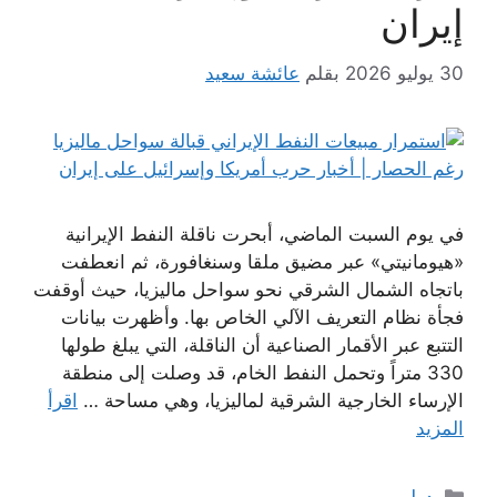
إيران
30 يوليو 2026
بقلم
عائشة سعيد
في يوم السبت الماضي، أبحرت ناقلة النفط الإيرانية
«هيومانيتي» عبر مضيق ملقا وسنغافورة، ثم انعطفت
باتجاه الشمال الشرقي نحو سواحل ماليزيا، حيث أوقفت
فجأة نظام التعريف الآلي الخاص بها. وأظهرت بيانات
التتبع عبر الأقمار الصناعية أن الناقلة، التي يبلغ طولها
330 متراً وتحمل النفط الخام، قد وصلت إلى منطقة
الإرساء الخارجية الشرقية لماليزيا، وهي مساحة …
اقرأ
المزيد
التصنيفات
دولي