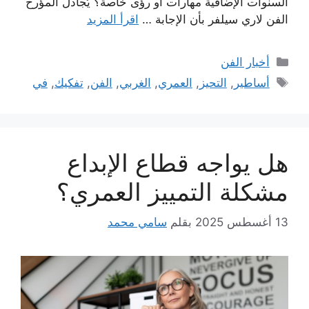
السنوات الإضافية مهارات أو رؤى خاصة؟ يُجادل المؤرخ
الفن لاري سيلفر بأن الإجابة …
اقرأ المزيد
التصنيفات
أخبار الفن
الوسوم
أساطير
,
التحيز
,
العمري
,
الغربي
,
الفن
,
تفكيك
,
في
هل يواجه قطاع الإبداع
مشكلة التمييز العمري؟
13 أغسطس 2025
بقلم
سامي محمد