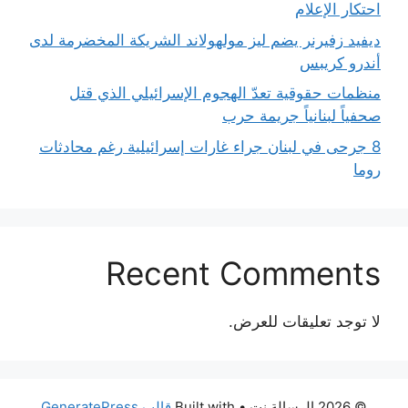
احتكار الإعلام
ديفيد زفيرنر يضم ليز مولهولاند الشريكة المخضرمة لدى
أندرو كريبس
منظمات حقوقية تعدّ الهجوم الإسرائيلي الذي قتل
صحفياً لبنانياً جريمة حرب
8 جرحى في لبنان جراء غارات إسرائيلية رغم محادثات
روما
Recent Comments
لا توجد تعليقات للعرض.
© 2026 الرسالة نت
• Built with
قالب GeneratePress