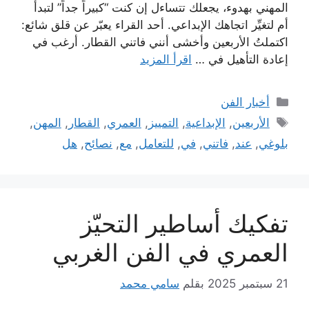
المهني بهدوء، يجعلك تتساءل إن كنت “كبيراً جداً” لتبدأ
أم لتغيِّر اتجاهك الإبداعي. أحد القراء يعبّر عن قلق شائع:
اكتملتُ الأربعين وأخشى أنني فاتني القطار. أرغب في
إعادة التأهيل في …
اقرأ المزيد
التصنيفات
أخبار الفن
الوسوم
الأربعين
,
الإبداعية
,
التمييز
,
العمري
,
القطار
,
المهن
,
بلوغي
,
عند
,
فاتني
,
في
,
للتعامل
,
مع
,
نصائح
,
هل
تفكيك أساطير التحيّز
العمري في الفن الغربي
21 سبتمبر 2025
بقلم
سامي محمد