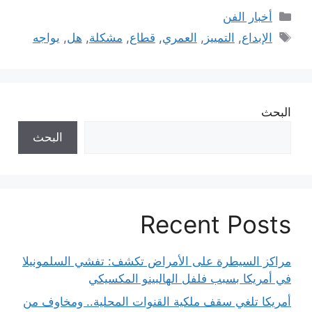
التصنيفات
أخبار الفن
الوسوم
الإبداع
,
التمييز
,
العمري
,
قطاع
,
مشكلة
,
هل
,
يواجه
البحث
البحث
Recent Posts
مراكز السيطرة على الأمراض تكشف: تفشي السلمونيلا
في أمريكا بسبب فلفل الهالبينو المكسيكي
أمريكا تلغي سقف ملكية القنوات المحلية.. ومخاوف من