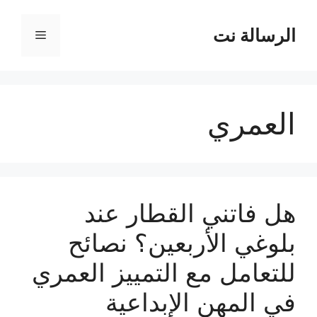
نتقل
لى
الرسالة نت
القائمة
لمحتوى
العمري
هل فاتني القطار عند
بلوغي الأربعين؟ نصائح
للتعامل مع التمييز العمري
في المهن الإبداعية